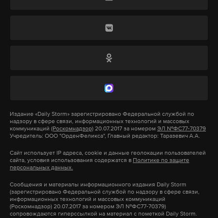
страны обязаны выполнять решения
движение на трассе не перекрывалось.
Международного уголовного суда.
Приговор Натарову прокомментировал в своем
Telegram-канале глава комитета Госдумы по
информационной политике и бывший советник
Подпишитесь на Daily Storm в
MAX
. Он
Подпишитесь на Daily Storm в
MAX
. Он
директора Росгвардии Александр Хинштейн. Он
работает там, где тормозит интернет.
работает там, где тормозит интернет.
написал
, что «высокопоставленный педофил-
А еще мы есть в
Telegram
,
Дзен
и
VK
.
А еще мы есть в
Telegram
,
Дзен
и
VK
.
коррупционер получил по заслугам». Хинштейн
Макс
Telegram
напомнил, что по иску прокуратуры суд также
Макс
Telegram
конфисковал имущество и «сбережения»
Издание
«Daily Storm»
зарегистрировано Федеральной службой по
Дзен
VK
надзору в сфере связи, информационных технологий и массовых
Натарова на 400 миллионов рублей.
Дзен
VK
коммуникаций
(Роскомнадзор)
20.07.2017 за номером
ЭЛ №ФС77-70379
Учредитель: ООО "ОрденФеликса", Главный редактор: Таразевич А.А.
авария
дети
краснодарский край
дтп
#
#
#
#
Сайт использует IP адреса, cookie и данные геолокации пользователей
Подпишитесь на Daily Storm в
MAX
. Он
сайта, условия использования содержатся в
Политике по защите
персональных данных.
работает там, где тормозит интернет.
Сообщения и материалы информационного издания Daily Storm
А еще мы есть в
Telegram
,
Дзен
и
VK
.
Медведев заявил, что в
(зарегистрировано Федеральной службой по надзору в сфере связи,
Европе россиян считают
информационных технологий и массовых коммуникаций
(Роскомнадзор) 20.07.2017 за номером ЭЛ №ФС77-70379)
Макс
Telegram
Шариковыми и новыми
сопровождаются гиперссылкой на материал с пометкой Daily Storm.