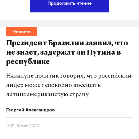
Продолжить чтение
Савеловский суд Москвы приговорил бывшего
помощника руководителя Федеральной службы
по ветеринарному и фитосанитарному контролю
Новости
(Россельхознадзор) Дмитрия Натарова к 12 годам
Президент Бразилии заявил, что
колонии и штрафу в размере 18,8 миллиона
не знает, задержат ли Путина в
рублей. Натаров признан виновным в
республике
совращении малолетней дочери знакомых и
получении взяток. Экс-чиновник будет отбывать
Накануне политик говорил, что российский
наказание в колонии строгого режима.
лидер может спокойно посещать
латиноамериканскую страну
Натаров также по решению суда лишен права
занимать должности на государственной
Георгий Александров
гражданской службе, связанные с
осуществлением функций представителя власти,
11:05, 11 сент. 2023
организационно-распорядительных и