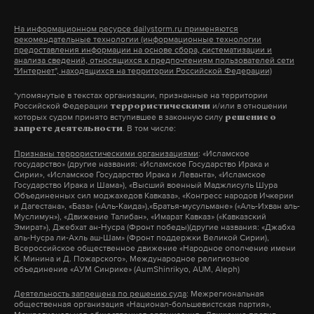
санкциями плюют в лицо
Дзен
VK
каждому
На информационном ресурсе dailystorm.ru применяются
рекомендательные технологии (информационные технологии
предоставления информации на основе сбора, систематизации и
Политик также призвал приостановить
анализа сведений, относящихся к предпочтениям пользователей сети
дипломатические отношения с ЕС
"Интернет", находящихся на территории Российской Федерации)
11 сентября 2023
*упомянутые в текстах организации, признанные на территории
Российской Федерации
и/или в отношении
террористическими
Патрушев уволил
которых судом принято вступившее в законную силу
решение о
. В том числе:
помощника главы
запрете деятельности
Россельхознадзора,
Признаны террористическими организациями
: «Исламское
ордер на арест
мус
бразилия
путин
#
#
#
#
государство» (другие названия: «Исламское Государство Ирака и
подозреваемого в
Сирии», «Исламское Государство Ирака и Леванта», «Исламское
совращении малолетних
Государство Ирака и Шама»), «Высший военный Маджлисуль Шура
лула да силва
#
Объединенных сил моджахедов Кавказа», «Конгресс народов Ичкерии
и Дагестана», «База» («Аль-Каида»),«Братья-мусульмане» («Аль-Ихван аль-
«Единая Россия» ранее направила письмо
Муслимун»), «Движение Талибан», «Имарат Кавказ» («Кавказский
министру сельского хозяйства с просьбой
Эмират»), Джебхат ан-Нусра (Фронт победы)(другие названия: «Джабха
освободить от должности Дмитрия
аль-Нусра ли-Ахль аш-Шам» (Фронт поддержки Великой Сирии),
Натарова
Всероссийское общественное движение «Народное ополчение имени
К. Минина и Д. Пожарского», Международное религиозное
объединение «АУМ Синрике» (AumShinrikyo, AUM, Aleph)
27 апреля 2020
Деятельность запрещена по решению суда
: Межрегиональная
общественная организация «Национал-большевистская партия»,