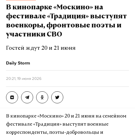
В кинопарке «Москино» на
За свою карьеру на телевидении он также работал
фестивале «Традиция» выступят
над созданием таких классических ситуационных
военкоры, фронтовые поэты и
комедий, как «Шоу Мэри Тайлер Мур», «Шоу Боба
участники СВО
Ньюхарта», «Такси», «Фрейзер», «Друзья» и «Теория
большого взрыва».
Гостей ждут 20 и 21 июня
Daily Storm
Подпишитесь на Daily Storm в
MAX
. Он
работает там, где тормозит интернет.
20:21, 19 июня 2026
А еще мы есть в
Telegram
,
Дзен
и
VK
.
Макс
Telegram
Дзен
VK
В кинопарке «Москино» 20 и 21 июня на семейном
фестивале «Традиция» выступят военные
смерть
сериалы
режиссер
#
#
#
корреспонденты, поэты-добровольцы и