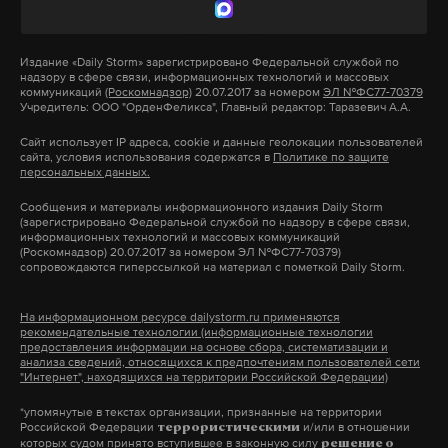
Перечень организаций-иноагентов также
пополнил проект правовой и социально-
психологической помощи «Сфера», оказывающий
Издание
«Daily Storm»
зарегистрировано Федеральной службой по
надзору в сфере связи, информационных технологий и массовых
поддержку участникам движения ЛГБТ*.
коммуникаций
(Роскомнадзор)
20.07.2017 за номером
ЭЛ №ФС77-70379
Учредитель: ООО "ОрденФеликса", Главный редактор: Таразевич А.А.
*ЛГБТ — организация признана экстремистской и
Сайт использует IP адреса, cookie и данные геолокации пользователей
сайта, условия использования содержатся в
Политике по защите
запрещена на территории РФ
персональных данных.
Сообщения и материалы информационного издания Daily Storm
(зарегистрировано Федеральной службой по надзору в сфере связи,
информационных технологий и массовых коммуникаций
Подпишитесь на Daily Storm в
MAX
. Он
(Роскомнадзор) 20.07.2017 за номером ЭЛ №ФС77-70379)
сопровождаются гиперссылкой на материал с пометкой Daily Storm.
работает там, где тормозит интернет.
А еще мы есть в
Telegram
,
Дзен
и
VK
.
На информационном ресурсе dailystorm.ru применяются
рекомендательные технологии (информационные технологии
Макс
Telegram
предоставления информации на основе сбора, систематизации и
анализа сведений, относящихся к предпочтениям пользователей сети
"Интернет", находящихся на территории Российской Федерации)
Дзен
VK
*упомянутые в текстах организации, признанные на территории
Российской Федерации
и/или в отношении
террористическими
которых судом принято вступившее в законную силу
решение о