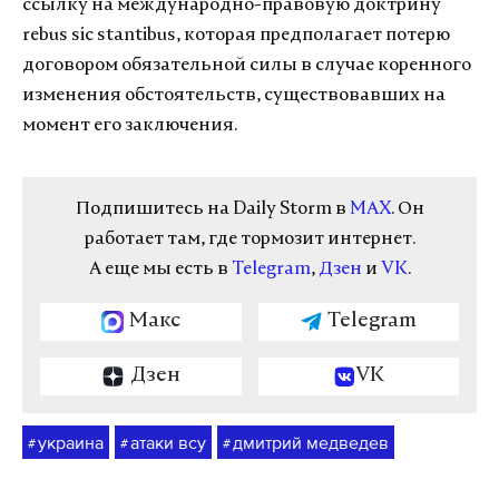
ссылку на международно-правовую доктрину
rebus sic stantibus, которая предполагает потерю
договором обязательной силы в случае коренного
изменения обстоятельств, существовавших на
момент его заключения.
Подпишитесь на Daily Storm в
MAX
. Он
работает там, где тормозит интернет.
А еще мы есть в
Telegram
,
Дзен
и
VK
.
Макс
Telegram
Дзен
VK
украина
атаки всу
дмитрий медведев
#
#
#