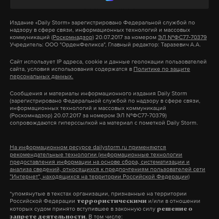
журнала The Nation, режиссер признался, что
Издание
«Daily Storm»
зарегистрировано Федеральной службой по
увидел Путина как очень дисциплинированного
надзору в сфере связи, информационных технологий и массовых
человека, не знающего усталости. «Каждый день
коммуникаций
(Роскомнадзор)
20.07.2017 за номером
ЭЛ №ФС77-70379
Учредитель: ООО "ОрденФеликса", Главный редактор: Таразевич А.А.
он был бодрым, он никогда не уставал, в отличие
Сайт использует IP адреса, cookie и данные геолокации пользователей
от меня. Очень, очень дисциплинированный,
сайта, условия использования содержатся в
Политике по защите
персональных данных.
может быть, благодаря дзюдо…» — вспоминает
Оливер Стоун.
Сообщения и материалы информационного издания Daily Storm
(зарегистрировано Федеральной службой по надзору в сфере связи,
информационных технологий и массовых коммуникаций
(Роскомнадзор) 20.07.2017 за номером ЭЛ №ФС77-70379)
Оливер Стоун работал над картиной два года.
сопровождаются гиперссылкой на материал с пометкой Daily Storm.
Первое интервью с президентом состоялось в
июне 2015 года, последнее — в феврале 2017. Из 20
На информационном ресурсе dailystorm.ru применяются
рекомендательные технологии (информационные технологии
часов отснятого материала в фильм вошло
предоставления информации на основе сбора, систематизации и
четыре.
анализа сведений, относящихся к предпочтениям пользователей сети
"Интернет", находящихся на территории Российской Федерации)
*упомянутые в текстах организации, признанные на территории
Интервью с Путиным уже увидели американцы,
Российской Федерации
и/или в отношении
террористическими
многие жители Европы и других стран. В России
которых судом принято вступившее в законную силу
решение о
. В том числе:
запрете деятельности