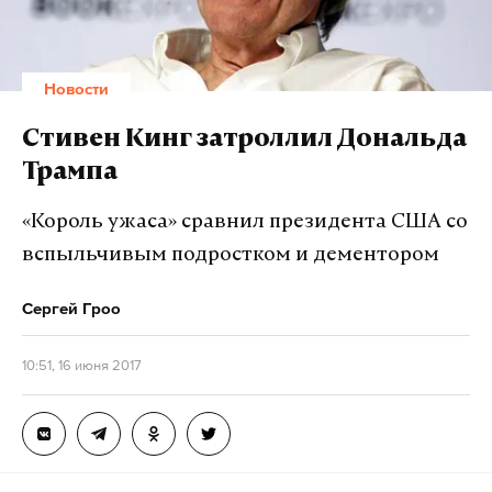
Новости
Стивен Кинг затроллил Дональда
Трампа
«Король ужаса» сравнил президента США со
вспыльчивым подростком и дементором
Сергей Гроо
10:51, 16 июня 2017