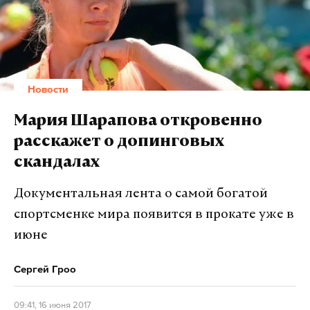
представляют особую ценность для науки и
подтверждают теорию об освоении
восточноевропейских территорий еще в ранние
времена. «Для археологов такая древняя находка
очень важна. Мы понимаем, что этот район был в
Новости
том числе заселен древними людьми. И это
происходило задолго до того времени, как здесь
Мария Шарапова откровенно
появились улицы, дома», — цитирует сайт
расскажет о допинговых
столичной мэрии руководителя
скандалах
Департамента культурного наследия Москвы
Алексея Емельянова.
Документальная лента о самой богатой
спортсменке мира появится в прокате уже в
июне
Сергей Гроо
Подпишитесь на Daily Storm в
MAX
. Он
работает там, где тормозит интернет.
09:41, 16 июня 2017