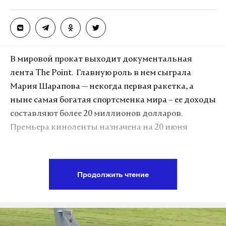
А еще мы есть в
Telegram
,
Дзен
и
VK
.
Макс
Telegram
Дзен
VK
В мировой прокат выходит документальная
лента The Point. Главную роль в нем сыграла
Мария Шарапова — некогда первая ракетка, а
ныне самая богатая спортсменка мира – ее доходы
составляют более 20 миллионов долларов.
Премьера киноленты назначена на 20 июня
По словам самой Шараповой, этот фильм
расскажет о ней как никогда откровенно.
Продолжить чтение
Основной упор авторы сделали на прошедшем
годе известной теннисистки. В период с 26 января
2016 по 26 апреля 2017 за употребление мельдония
Фото: ©
mos.ru
ей пришлось отбыть дисквалификацию.