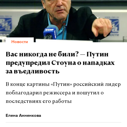
Жанна Фриске узнала о том что больна раком
головного мозга во время беременности. На
головные боли она начала жаловаться в начале
июня 2013 года, вскоре после того, как родила
Новости
сына Платона. Фриске проходила лечение в США и
Германии.
Первый канал
провел сбор средств на
Вас никогда не били? — Путин
лечение певицы. В итоге было собрано 66 447 800
предупредил Стоуна о нападках
рублей. Фриске скончалась 15 июня 2015 года
за въедливость
около 22 часов в своём доме в подмосковной
Балашихе
. Прощание с ней состоялось в
В конце картины «Путин» российский лидер
концертном зале
Crocus City Hall
.
поблагодарил режиссера и пошутил о
последствиях его работы
Подпишитесь на Daily Storm в
MAX
. Он
Елена Анненкова
работает там, где тормозит интернет.
А еще мы есть в
Telegram
,
Дзен
и
VK
.