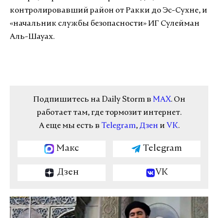
контролировавший район от Ракки до Эс-Сухне, и
«начальник службы безопасности» ИГ Сулейман
Аль-Шауах.
Подпишитесь на Daily Storm в
MAX
. Он
работает там, где тормозит интернет.
А еще мы есть в
Telegram
,
Дзен
и
VK
.
Макс
Telegram
Дзен
VK