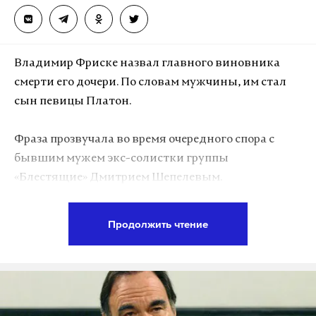
Владимир Фриске назвал главного виновника
смерти его дочери. По словам мужчины, им стал
сын певицы Платон.
Фраза прозвучала во время очередного спора с
бывшим мужем экс-солистки группы
«Блестящие» Дмитрием Шепелевым.
Родственники не смогли поделить право
воспитывать мальчика.
Продолжить чтение
«Какое он имеет право отбирать Платона у
родственников? Это наша кровь там. Из-за
Платошки мы потеряли дочь. Так он еще ребенка
забрал», — заявил Владимир Фриске.