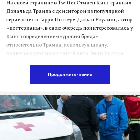
На своей странице в Twitter Стивен Кинг сравнил
Дональда Трампа с дементором из популярной
серии книг о Гарри Поттере. Джоан Роулинг, автор
«поттерианы», в свою очередь поинтересовалась у
Кинга определением «уровня бреда»
относительно Трампа, используя шкалу,
включающую героев книг Кинга Энни Уилкс и
Куджо.
Продолжить чтение
«Я не главный фанат Дональда, поэтому не будем
приписывать Энни Уилкс. Я считаю, что у него
есть общее с аурой дементора», —
разоткровенничался прозаик.
Основанием этому, стоит полагать, стал
инцидент, произошедший накануне. Дональд
Трамп отправил писателя в «черный список», а