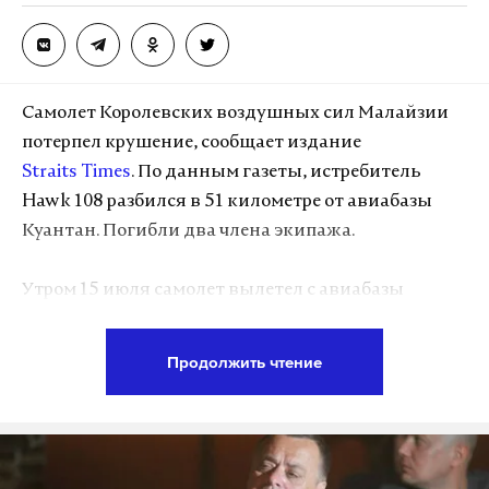
Макс
Telegram
Дзен
VK
Самолет Королевских воздушных сил Малайзии
потерпел крушение, сообщает издание
Фото: © GLOBAL LOOK press/Silvia Lore
Straits Times
. По данным газеты, истребитель
Hawk 108 разбился в 51 километре от авиабазы
Куантан. Погибли два члена экипажа.
Утром 15 июля самолет вылетел с авиабазы
Куантан и через полчаса пропал с радаров на
границе штатов Паханг и Тренггану.
Продолжить чтение
Истребитель Hawk — двухместный
тренировочный самолет, разработанный
британцами специально для экспорта в