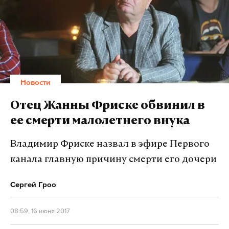
Малайзию.
Подпишитесь на Daily Storm в
MAX
. Он
работает там, где тормозит интернет.
А еще мы есть в
Telegram
,
Дзен
и
VK
.
Новости
Макс
Telegram
Отец Жанны Фриске обвинил в
Дзен
VK
ее смерти малолетнего внука
Владимир Фриске назвал в эфире Первого
Фото: ©
wikimedia.org
канала главную причину смерти его дочери
Сергей Гроо
08:59, 16 июня 2017