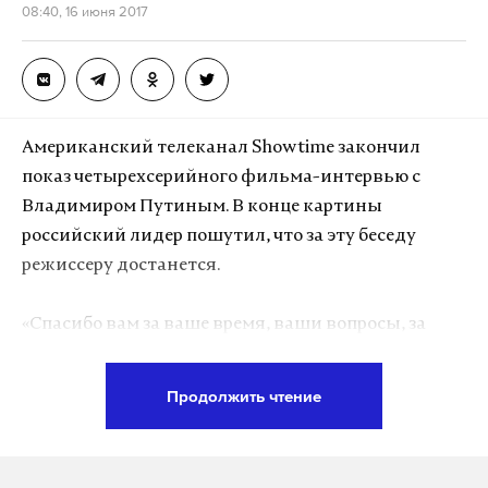
08:40, 16 июня 2017
Макс
Telegram
Дзен
VK
Американский телеканал Showtime закончил
Фото: © GLOBAL LOOK press/Komsomolskaya
показ четырехсерийного фильма-интервью с
Pravda
Владимиром Путиным. В конце картины
российский лидер пошутил, что за эту беседу
режиссеру достанется.
«Спасибо вам за ваше время, ваши вопросы, за
въедливость. Вас еще никогда в вашей жизни не
били?» — поинтересовался Путин. Стоун
Продолжить чтение
признался, что с ним такое бывало... «Тогда вам не
привыкать. Потому что вам достанется», —
пошутил российский президент.