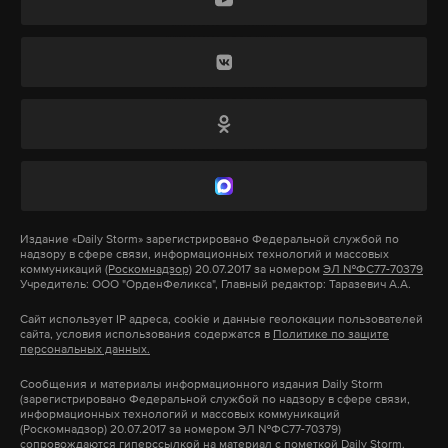
В прошлом году страну посетили свыше 50 тысяч
туристов из РФ, что на 42% больше, чем годом
ранее. В первую очередь рост вызван открытием
прямых рейсов. При этом из Королевства в Россию
в 2025 году приехали около 60 тысяч человек — на
35% больше, чем в 2024-м.
Подпишитесь на Daily Storm в
MAX
. Он
Издание
«Daily Storm»
зарегистрировано Федеральной службой по
надзору в сфере связи, информационных технологий и массовых
работает там, где тормозит интернет.
коммуникаций
(Роскомнадзор)
20.07.2017 за номером
ЭЛ №ФС77-70379
Учредитель: ООО "ОрденФеликса", Главный редактор: Таразевич А.А.
А еще мы есть в
Telegram
,
Дзен
и
VK
.
Сайт использует IP адреса, cookie и данные геолокации пользователей
сайта, условия использования содержатся в
Политике по защите
Макс
Telegram
персональных данных.
Сообщения и материалы информационного издания Daily Storm
Дзен
VK
(зарегистрировано Федеральной службой по надзору в сфере связи,
информационных технологий и массовых коммуникаций
(Роскомнадзор) 20.07.2017 за номером ЭЛ №ФС77-70379)
сопровождаются гиперссылкой на материал с пометкой Daily Storm.
туризм
саудовская аравия
безвизовый режим
#
#
#