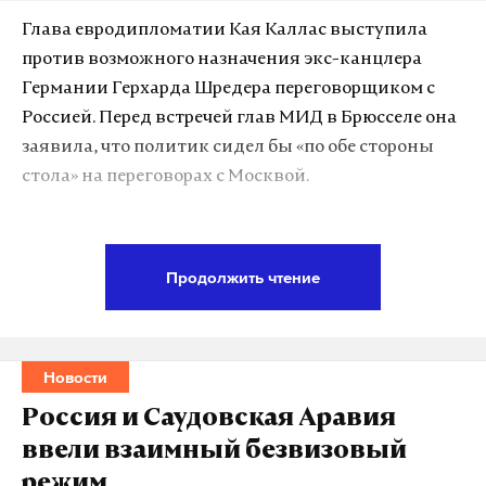
Глава евродипломатии Кая Каллас выступила
против возможного назначения экс-канцлера
Германии Герхарда Шредера переговорщиком с
Россией. Перед встречей глав МИД в Брюсселе она
заявила, что политик сидел бы «по обе стороны
стола» на переговорах с Москвой.
По мнению главы дипломатии ЕС, Шредер —
Одним из достоинств мероприятия стала
«известный лоббист российских компаний»,
Продолжить чтение
возможность попробовать чай «Москва» —
поэтому идею предоставления России права
специальный столичный сорт, выбранный в 2024
назначать переговорщиков от имени Евросоюза
году методом дегустации и голосования. Он
она считает «неразумной».
Новости
способен порадовать ценителей необычайным
вкусом, объединяющим земляничные нотки со
Каллас также сообщила, что в конце мая главы
Россия и Саудовская Аравия
смородиной, долькой апельсина, бутонами роз и
МИД стран ЕС соберутся для обсуждения тем
ввели взаимный безвизовый
василька.
потенциальных переговоров с Россией. Она
режим