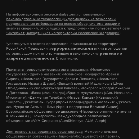
рф
#
На информационном ресурсе dailystorm.ru применяются
рекомендательные технологии (информационные технологии
предоставления информации на основе сбора, систематизации и
анализа сведений, относящихся к предпочтениям пользователей сети
"Интернет", находящихся на территории Российской Федерации)
*упомянутые в текстах организации, признанные на территории
Российской Федерации
и/или в отношении
террористическими
которых судом принято вступившее в законную силу
решение о
. В том числе:
запрете деятельности
Признаны террористическими организациями
: «Исламское
государство» (другие названия: «Исламское Государство Ирака и
Сирии», «Исламское Государство Ирака и Леванта», «Исламское
Государство Ирака и Шама»), «Высший военный Маджлисуль Шура
Объединенных сил моджахедов Кавказа», «Конгресс народов Ичкерии
и Дагестана», «База» («Аль-Каида»),«Братья-мусульмане» («Аль-Ихван аль-
Муслимун»), «Движение Талибан», «Имарат Кавказ» («Кавказский
Эмират»), Джебхат ан-Нусра (Фронт победы)(другие названия: «Джабха
аль-Нусра ли-Ахль аш-Шам» (Фронт поддержки Великой Сирии),
Всероссийское общественное движение «Народное ополчение имени
К. Минина и Д. Пожарского», Международное религиозное
объединение «АУМ Синрике» (AumShinrikyo, AUM, Aleph)
Деятельность запрещена по решению суда
: Межрегиональная
общественная организация «Национал-большевистская партия»,