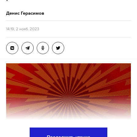
Также спецслужбы страны провели обыски у
Денис Герасимов
участников организации и нашли у них
различные виды оружия,
14:19, 2 нояб. 2023
телекоммуникационные устройства, приборы
видеонаблюдения и документы.
По информации ведомства, целью организации
было нарушение деятельности органов
государственной власти. Пятерых членов
преступного объединения задержали и
предъявили им обвинения в рамках уголовного
дела.
Подпишитесь на Daily Storm в
MAX
. Он
работает там, где тормозит интернет.
Продолжить чтение