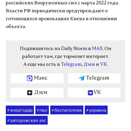
российских Вооруженных сил с марта 2022 года.
Власти РФ периодически предупреждают о
готовящихся провокациях Киева в отношении
объекта.
Подпишитесь на Daily Storm в
MAX
. Он
работает там, где тормозит интернет.
А еще мы есть в
Telegram
,
Дзен
и
VK
.
Макс
Telegram
Дзен
VK
энергодар
пво
беспилотник
украина
#
#
#
#
запорожская аэс
#