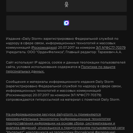
Дагестанский политик уточнил, что наказание
понесут только те, кто нарушил закон: «А кто
требует наказывать всех, кто был в аэропорту в ту
ночь?! Там были и те, кто улетал, и те, кто
прилетал. Всех наказывать, что ли?! Нет, конечно».
Издание
«Daily Storm»
зарегистрировано Федеральной службой по
надзору в сфере связи, информационных технологий и массовых
коммуникаций
(Роскомнадзор)
20.07.2017 за номером
ЭЛ №ФС77-70379
Учредитель: ООО "ОрденФеликса", Главный редактор: Таразевич А.А.
Также ранее он ответил бывшему бойцу ММА
Хабибу Нурмагомедову, призвавшему главу
Сайт использует IP адреса, cookie и данные геолокации пользователей
сайта, условия использования содержатся в
Политике по защите
Дагестана простить участников беспорядков: все
персональных данных.
равны перед законом. Меликов также допустил,
Сообщения и материалы информационного издания Daily Storm
что Нурмагомедов не понял весь контекст
(зарегистрировано Федеральной службой по надзору в сфере связи,
информационных технологий и массовых коммуникаций
сделанных им ранее заявлений.
(Роскомнадзор) 20.07.2017 за номером ЭЛ №ФС77-70379)
сопровождаются гиперссылкой на материал с пометкой Daily Storm.
Беспорядки в махачкалинском аэропорту
На информационном ресурсе dailystorm.ru применяются
случились 29 октября. Некоторые местные
рекомендательные технологии (информационные технологии
предоставления информации на основе сбора, систематизации и
жители собрались у воздушной гавани, чтобы
анализа сведений, относящихся к предпочтениям пользователей сети
"Интернет", находящихся на территории Российской Федерации)