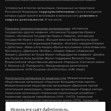
помешать прибытию самолета из Тель-Авива.
Борт все равно приземлился, и участники
*упомянутые в текстах организации, признанные на территории
Российской Федерации
и/или в отношении
террористическими
беспорядков стали проверять паспорта в поисках
которых судом принято вступившее в законную силу
решение о
. В том числе:
запрете деятельности
тех, кто прилетел из Израиля. Затем погромщики
пробрались на взлетно-посадочную полосу и
Признаны террористическими организациями
: «Исламское
государство» (другие названия: «Исламское Государство Ирака и
попытались проникнуть в самолет.
Сирии», «Исламское Государство Ирака и Леванта», «Исламское
Государство Ирака и Шама»), «Высший военный Маджлисуль Шура
Объединенных сил моджахедов Кавказа», «Конгресс народов Ичкерии
и Дагестана», «База» («Аль-Каида»),«Братья-мусульмане» («Аль-Ихван аль-
Пострадали более 20 человек, в том числе
Муслимун»), «Движение Талибан», «Имарат Кавказ» («Кавказский
полицейские. Задержаны свыше 80 участников
Эмират»), Джебхат ан-Нусра (Фронт победы)(другие названия: «Джабха
аль-Нусра ли-Ахль аш-Шам» (Фронт поддержки Великой Сирии),
беспорядков. 15 из них был назначен
Всероссийское общественное движение «Народное ополчение имени
К. Минина и Д. Пожарского», Международное религиозное
административный арест, еще двое получили по
объединение «АУМ Синрике» (AumShinrikyo, AUM, Aleph)
60 часов обязательных работ. Следственный
Деятельность запрещена по решению суда
: Межрегиональная
комитет России возбудил уголовное дело по
общественная организация «Национал-большевистская партия»,
Межрегиональная общественная организация «Движение против
статье о массовых беспорядках.
нелегальной иммиграции», Украинская организация «Правый сектор»,
Украинская организация «Украинская национальная ассамблея –
Украинская народная самооборона» (УНА - УНСО), Украинская
организация «Украинская повстанческая армия» (УПА), Украинская
организация «Тризуб им. Степана Бандеры», Украинская организация
Подпишитесь на Daily Storm в
MAX
. Он
«Братство», Межрегиональное общественное объединение –
Используя сайт dailystorm.ru,