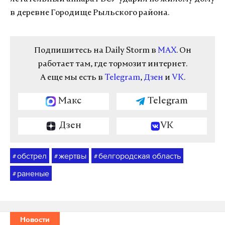
в деревне Городище Рыльского района.
Подпишитесь на Daily Storm в
MAX
. Он
работает там, где тормозит интернет.
А еще мы есть в
Telegram
,
Дзен
и
VK
.
Макс
Telegram
Дзен
VK
обстрел
жертвы
белгородская область
#
#
#
раненые
#
Новости