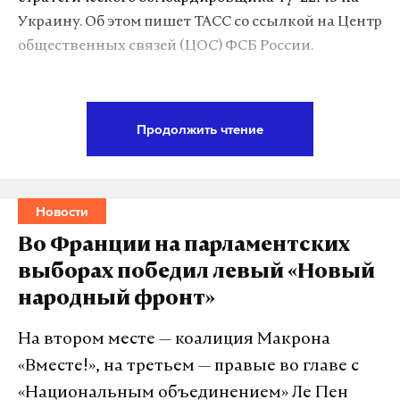
беспилотник
дрон
воронежская область
#
#
#
Украину. Об этом пишет ТАСС со ссылкой на Центр
сво
#
общественных связей (ЦОС) ФСБ России.
Как подчеркнули в ведомстве, «украинская
разведка намеревалась завербовать российского
Продолжить чтение
военного летчика за денежное вознаграждение и
предоставление гражданства Италии, склонить к
осуществлению перелета и посадке ракетоносца
Новости
на Украине».
Во Франции на парламентских
Отмечается, что пилот получал угрозы от
выборах победил левый «Новый
«собеседника», но не поддался на шантаж и
народный фронт»
рассказал обо всем командованию. Там добавили,
что была вскрыта причастность спецслужб стран
На втором месте — коалиция Макрона
НАТО к подготовке операции и ее реализации.
«Вместе!», на третьем — правые во главе с
«Национальным объединением» Ле Пен