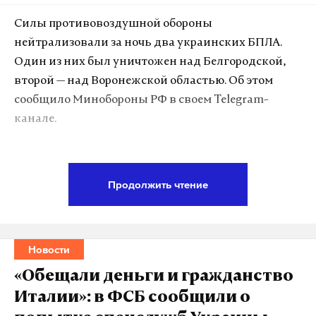
Туишево в Абзелиловском районе Башкирии. Об
этом сообщили журналисты ГТРК
Силы противовоздушной обороны
«Башкортостан». По их данным, пастух,
нейтрализовали за ночь два украинских БПЛА.
находившийся со стадом, не пострадал.
Один из них был уничтожен над Белгородской,
второй — над Воронежской областью. Об этом
непогода
киргизия
животные
#
#
#
сообщило Минобороны РФ в своем Telegram-
канале.
Подпишитесь на Daily Storm в
MAX
. Он
Продолжить чтение
работает там, где тормозит интернет.
А еще мы есть в
Telegram
,
Дзен
и
VK
.
Макс
Telegram
Новости
«Обещали деньги и гражданство
Дзен
VK
Италии»: в ФСБ сообщили о