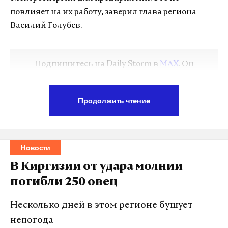
повлияет на их работу, заверил глава региона
Василий Голубев.
Подпишитесь на Daily Storm в
MAX
. Он
работает там, где тормозит интернет.
А еще мы есть в
Telegram
,
Дзен
и
VK
.
Продолжить чтение
Макс
Telegram
Дзен
VK
Новости
В Киргизии от удара молнии
Он сообщил, что риски перегруза и отказа
погибли 250 овец
электрооборудования не снижаются. Не исключен
повторный ввод режима временных отключений,
Несколько дней в этом регионе бушует
добавил Голубев.
непогода