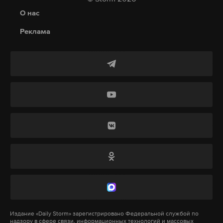
По информации газеты, заболевание вызвала
О нас
амеба Naegleria fowleri. Пациент умер в больнице
Реклама
«Бейлинсон» в городе Петах-Тиква недалеко от
Тель-Авива.
26-летнего жителя центральной части Израиля
госпитализировали 4 июля в тяжелом состоянии
с амебным менингоэнцефалитом. До этого он
купался на одном из пляжей озера Кинерет на
севере страны.
Однако газета пишет, что сотрудникам минздрава
Израиля не удалось обнаружить во взятых
образцах анализов признаков заражения
простейшими этого вида.
Издание
«Daily Storm»
зарегистрировано Федеральной службой по
надзору в сфере связи, информационных технологий и массовых