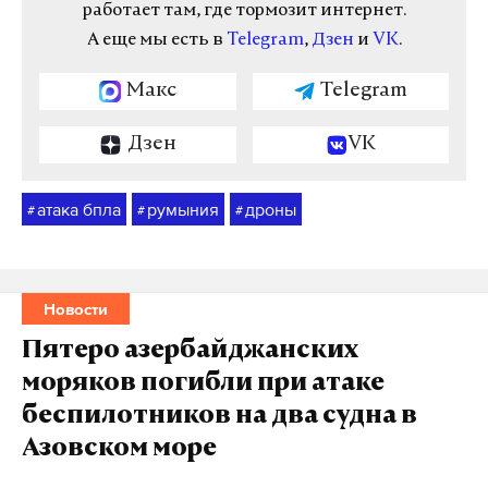
работает там, где тормозит интернет.
А еще мы есть в
Telegram
,
Дзен
и
VK
.
Макс
Telegram
Дзен
VK
атака бпла
румыния
дроны
#
#
#
Новости
Пятеро азербайджанских
моряков погибли при атаке
беспилотников на два судна в
Азовском море