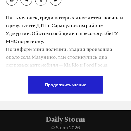
Пять человек, среди которых двое детей, погибли
в результате ДТП в Сарапульском районе
Удмуртии. Об этом сообщили в пресс-службе ГУ
МЧС по региону.
По информации полиции, авария произошла
около села Мазунино, там столкнулись два
легковых автомобиля — Kia Rio и Ford Focus.
Пятеро пострадавших, среди которых один
ребенок, были госпитализированы с травмами
Продолжить чтение
различной степени тяжести.
Сотрудники МЧС и спасатели поисково-
спасательной службы республики проводили
деблокирование пострадавших и погибших.
Daily Storm
© Storm 2026