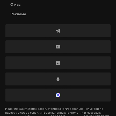
Подпишитесь на Daily Storm в
MAX
. Он
О нас
работает там, где тормозит интернет.
Реклама
А еще мы есть в
Telegram
,
Дзен
и
VK
.
Макс
Telegram
Дзен
VK
погибшие
удмуртия
дтп
#
#
#
Издание
«Daily Storm»
зарегистрировано Федеральной службой по
надзору в сфере связи, информационных технологий и массовых