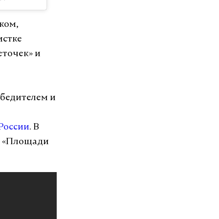
ком,
истке
еточек» и
обедителем и
России
. В
а «Площади