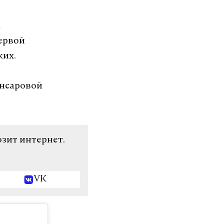
а
Первой
ких.
нсаровой
озит интернет.
VK