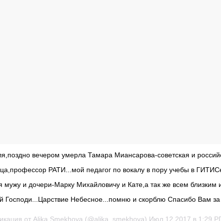
ля,поздно вечером умерла Тамара Миансарова-советская и россий
ца,профессор РАТИ...мой педагог по вокалу в пору учебы в ГИТИС
 мужу и дочери-Марку Михайловичу и Кате,а так же всем близким 
й Господи...Царствие Небесное...помню и скорблю Спасибо Вам за 
икация от Alika Smekhova (@alika_smekhova)
Июл 12 2017 в 1:29 P