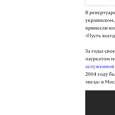
В репертуар
украинском,
принесли ко
«Пусть всегд
За годы сво
лауреатом м
аслуженной 
2004 году б
звезд» в Мос