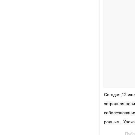
Сегодня,12 ию
эстрадная певи
соболезнования
родным...Упоко
Публ