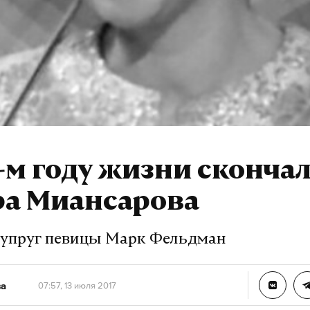
-м году жизни сконча
ра Миансарова
упруг певицы Марк Фельдман
ва
07:57, 13 июля 2017