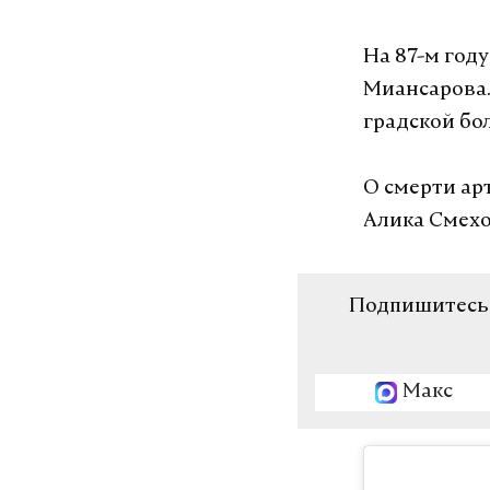
На 87-м год
Миансарова.
градской бол
О смерти ар
Алика Смехо
Подпишитесь н
Макс