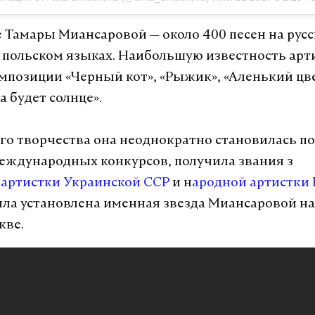
е Тамары Миансаровой — около 400 песен на русс
 польском языках. Наибольшую известность арт
мпозиции «Черный кот», «Рыжик», «Аленький цв
а будет солнце».
его творчества она неоднократно становилась п
еждународных конкурсов, получила звания з
артистки Украинской ССР
и н
ародной артистки 
ыла установлена именная звезда Миансаровой н
кве.