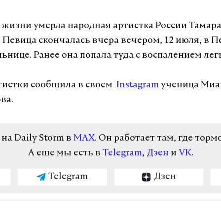
у жизни умерла народная артистка России Тамар
 Певица скончалась вчера вечером, 12 июля, в 
ьнице. Ранее она попала туда с воспалением лег
тистки сообщила в своем I
nstagram
ученица Миа
ва.
а Daily Storm в
MAX
. Он работает там, где торм
А еще мы есть в
Telegram
,
Дзен
и
VK
.
Telegram
Дзен