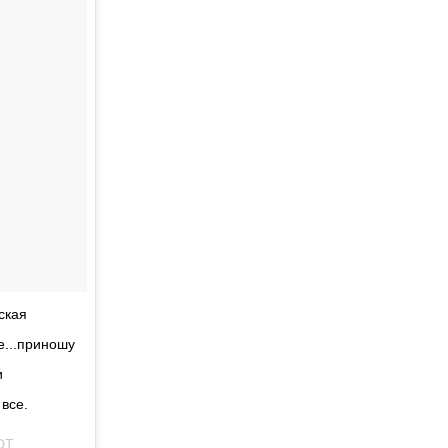
ская
е...приношу
и
все.
DT