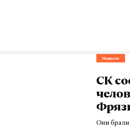
Подпишитесь н
Макс
Новости
дрон
мино
#
#
СК со
Денис Герасимо
челов
Фряз
Они брали