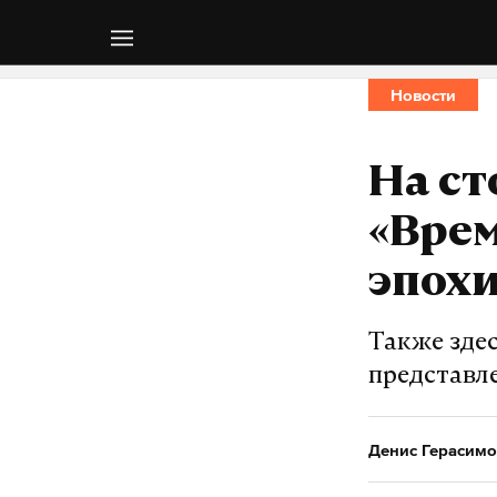
Новости
На с
«Врем
эпохи
Также зде
представл
Денис Герасимо