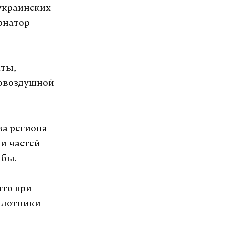
 украинских
рнатор
кты,
вовоздушной
ва региона
и частей
жбы.
что при
илотники