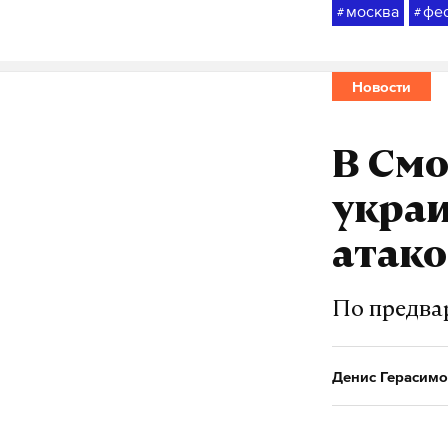
москва
фе
#
#
Новости
В Смо
укра
атак
По предва
Денис Герасимо