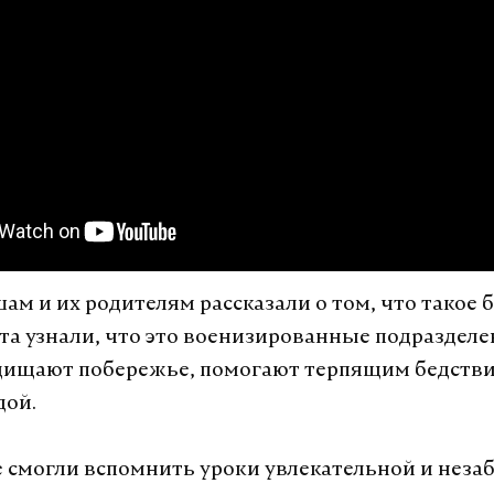
ам и их родителям рассказали о том, что такое 
ята узнали, что это военизированные подразделе
ищают побережье, помогают терпящим бедстви
дой.
 смогли вспомнить уроки увлекательной и нез