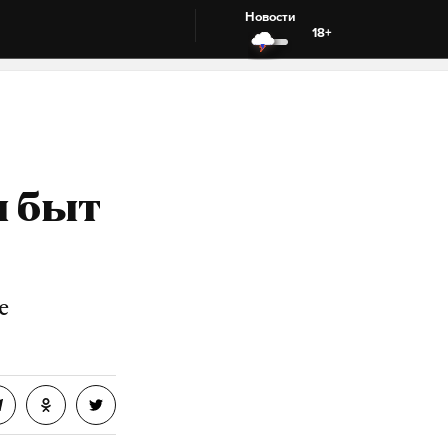
Новости
18+
и быт
е