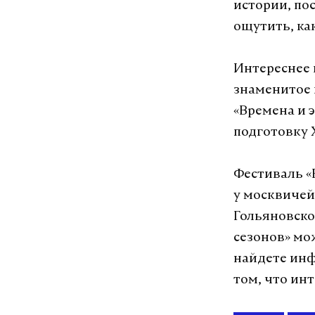
истории, по
ощутить, ка
Интереснее 
знаменитое 
«Времена и 
подготовку X
Фестиваль «
у москвичей
Гольяновско
сезонов» мо
найдете инф
том, что ин