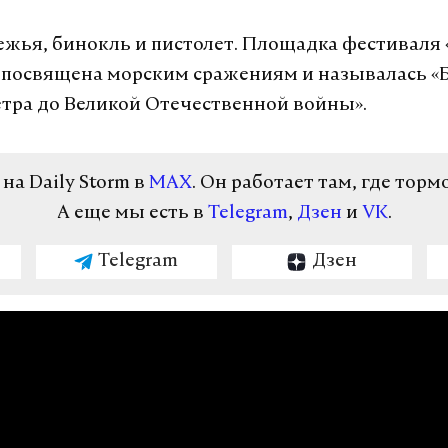
ежья, бинокль и пистолет. Площадка фестиваля 
 посвящена морским сражениям и называлась «
етра до Великой Отечественной войны».
а Daily Storm в
MAX
. Он работает там, где торм
А еще мы есть в
Telegram
,
Дзен
и
VK
.
Telegram
Дзен