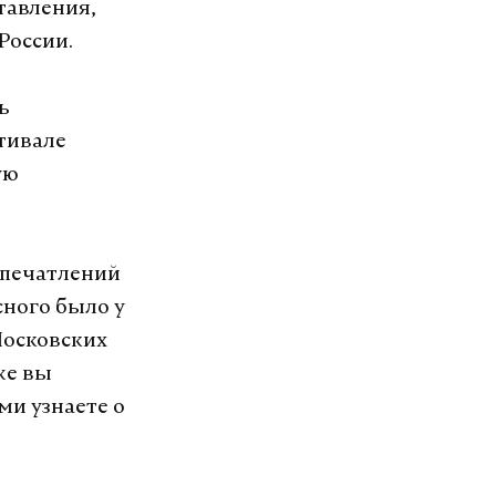
тавления,
 России.
ь
стивале
ую
 впечатлений
сного было у
Московских
же вы
и узнаете о