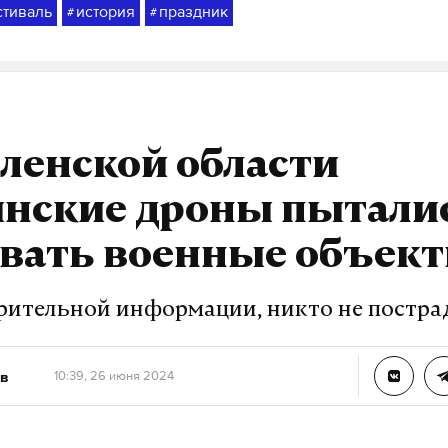
стиваль
история
праздник
#
#
ленской области
инские дроны пытали
овать военные объек
рительной информации, никто не постра
в
10:39, 26 июня 2024