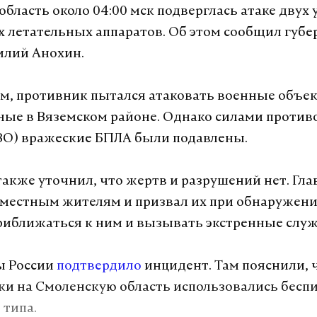
область около 04:00 мск подверглась атаке двух
 летательных аппаратов. Об этом сообщил губе
илий Анохин.
ам, противник пытался атаковать военные объе
ые в Вяземском районе. Однако силами проти
ВО) вражеские БПЛА были подавлены.
также уточнил, что жертв и разрушений нет. Гла
 местным жителям и призвал их при обнаружени
риближаться к ним и вызывать экстренные слу
 России
подтвердило
инцидент. Там пояснили, 
ки на Смоленскую область использовались бесп
 типа.