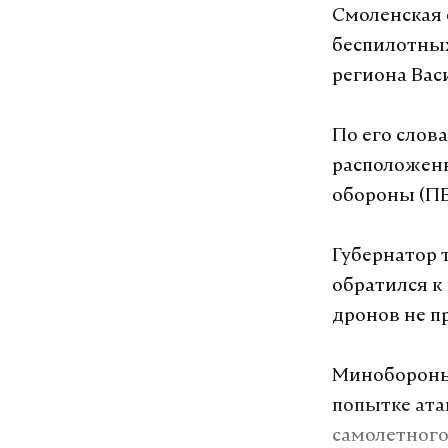
Смоленская 
беспилотных
региона Вас
По его слов
расположенн
обороны (П
Губернатор 
обратился к
дронов не п
Минобороны
попытке ата
самолетного