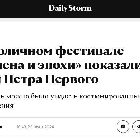
Daily Storm
толичном фестивале
ена и эпохи» показал
 Петра Первого
сь можно было увидеть костюмированны
ения
в
10:43, 26 июня 2024