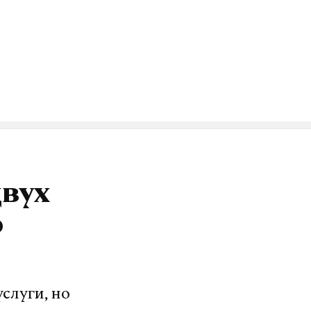
озит интернет.
VK
двух
о
слуги, но