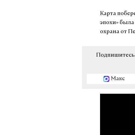
Карта побер
эпохи» была
охрана от П
Подпишитесь н
Макс