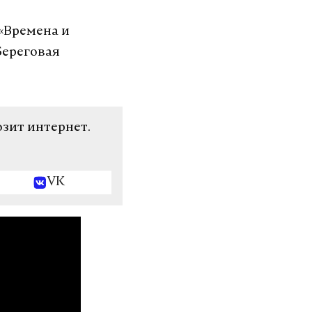
«Времена и
Береговая
озит интернет.
VK