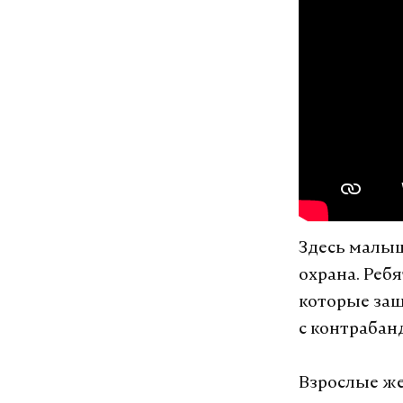
Здесь малыш
охрана. Реб
которые защ
с контрабан
Взрослые же