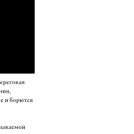
береговая
ния,
е и борются
абываемой