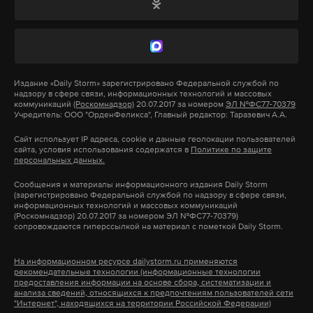
XXIX Петербургский международный
экономический форум проходит с 3 по 6 июня. 5
июня запланировано пленарное заседание с
участием президента России Владимира Путина.
Издание
«Daily Storm»
зарегистрировано Федеральной службой по
надзору в сфере связи, информационных технологий и массовых
коммуникаций
(Роскомнадзор)
20.07.2017 за номером
ЭЛ №ФС77-70379
Учредитель: ООО "ОрденФеликса", Главный редактор: Таразевич А.А.
Подпишитесь на Daily Storm в
MAX
. Он
работает там, где тормозит интернет.
Сайт использует IP адреса, cookie и данные геолокации пользователей
сайта, условия использования содержатся в
Политике по защите
А еще мы есть в
Telegram
,
Дзен
и
VK
.
персональных данных.
Сообщения и материалы информационного издания Daily Storm
Макс
Telegram
(зарегистрировано Федеральной службой по надзору в сфере связи,
информационных технологий и массовых коммуникаций
(Роскомнадзор) 20.07.2017 за номером ЭЛ №ФС77-70379)
Дзен
VK
сопровождаются гиперссылкой на материал с пометкой Daily Storm.
На информационном ресурсе dailystorm.ru применяются
запад
пмэф
максим орешкин
#
#
#
рекомендательные технологии (информационные технологии
предоставления информации на основе сбора, систематизации и
анализа сведений, относящихся к предпочтениям пользователей сети
"Интернет", находящихся на территории Российской Федерации)