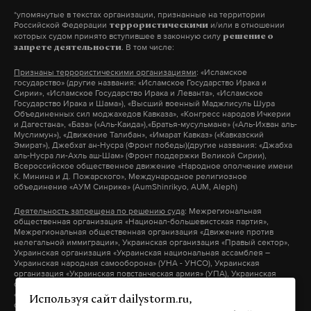
*упомянутые в текстах организации, признанные на территории
Российской Федерации
и/или в отношении
террористическими
которых судом принято вступившее в законную силу
решение о
. В том числе:
запрете деятельности
Признаны террористическими организациями
: «Исламское
государство» (другие названия: «Исламское Государство Ирака и
Сирии», «Исламское Государство Ирака и Леванта», «Исламское
Государство Ирака и Шама»), «Высший военный Маджлисуль Шура
Объединенных сил моджахедов Кавказа», «Конгресс народов Ичкерии
и Дагестана», «База» («Аль-Каида»),«Братья-мусульмане» («Аль-Ихван аль-
Муслимун»), «Движение Талибан», «Имарат Кавказ» («Кавказский
Эмират»), Джебхат ан-Нусра (Фронт победы)(другие названия: «Джабха
аль-Нусра ли-Ахль аш-Шам» (Фронт поддержки Великой Сирии),
Всероссийское общественное движение «Народное ополчение имени
К. Минина и Д. Пожарского», Международное религиозное
объединение «АУМ Синрике» (AumShinrikyo, AUM, Aleph)
Деятельность запрещена по решению суда
: Межрегиональная
общественная организация «Национал-большевистская партия»,
Межрегиональная общественная организация «Движение против
нелегальной иммиграции», Украинская организация «Правый сектор»,
Украинская организация «Украинская национальная ассамблея –
Украинская народная самооборона» (УНА - УНСО), Украинская
организация «Украинская повстанческая армия» (УПА), Украинская
организация «Тризуб им. Степана Бандеры», Украинская организация
«Братство», Межрегиональное общественное объединение –
Используя сайт dailystorm.ru,
организация «Народная Социальная Инициатива» (другие названия: