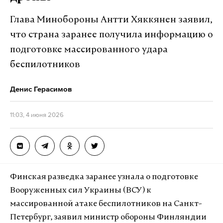
уступки для достижения соглашения. При этом он
подчеркнул, что попытаться положить конец
Глава Минобороны Антти Хяккянен заявил,
конфликту важно, так как «военного решения
что страна заранее получила информацию о
нет».
подготовке массированного удара
беспилотников
Рубио также заявил, что поддержка Украины со
стороны США остается «непоколебимой»,
Денис Герасимов
несмотря на конфликт на Ближнем Востоке. При
этом поддержание диалога с Москвой, по его
11:03, 4 июня 2026
словам, остается необходимым условием «зрелой
дипломатии» вне зависимости от политических
разногласий.
Госсекретарь предупредил о подготовке
Финская разведка заранее узнала о подготовке
американцами новых санкций против России.
Вооруженных сил Украины (ВСУ) к
Законопроект находится на уровне согласования
массированной атаке беспилотников на Санкт-
формулировок. Сам Рубио поддерживает
Петербург, заявил министр обороны Финляндии