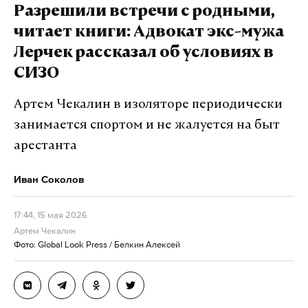
Также они обязаны анализировать сведения о
Разрешили встречи с родными,
нарушениях закона, проверять их и принимать
читает книги: Адвокат экс-мужа
меры реагирования.
Лерчек рассказал об условиях в
СИЗО
Отдельно в документе указано, что прокуроры
должны контролировать деятельность органов
Артем Чекалин в изоляторе периодически
местного самоуправления по ведению воинского
занимается спортом и не жалуется на быт
учета в населенных пунктах, где нет военных
арестанта
комиссариатов. Сведения для проверок
предписано запрашивать в военкоматах,
Иван Соколов
соблюдая установленные федеральным
законодательством ограничения.
17:44, 15 мая 2026
Артем Чекалин
Фото: Global Look Press / Белкин Алексей
Подпишитесь на Daily Storm в
MAX
. Он
работает там, где тормозит интернет.
А еще мы есть в
Telegram
,
Дзен
и
VK
.