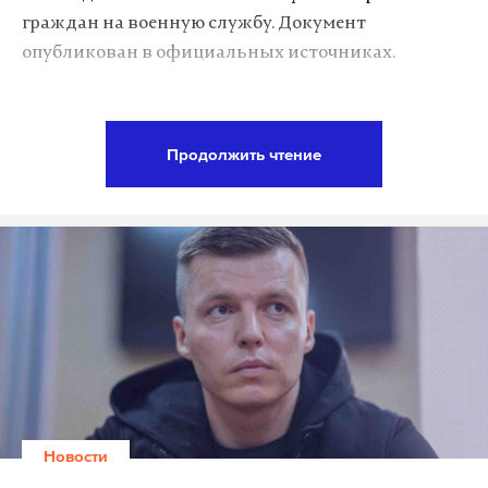
граждан на военную службу. Документ
опубликован в официальных источниках.
Согласно приказу, прокуроры должны обеспечить
постоянное взаимодействие с органами власти,
Продолжить чтение
местного самоуправления, военными
комиссариатами, а также с учреждениями и
организациями. Особое внимание предписано
уделить ведению общего и специального
воинского учета, в том числе у работодателей, в
вузах и колледжах.
В ходе призывных кампаний прокуроры
совместно с военными прокурорами будут
проводить личные приемы граждан в местах
Новости
работы призывных комиссий и военкоматов.