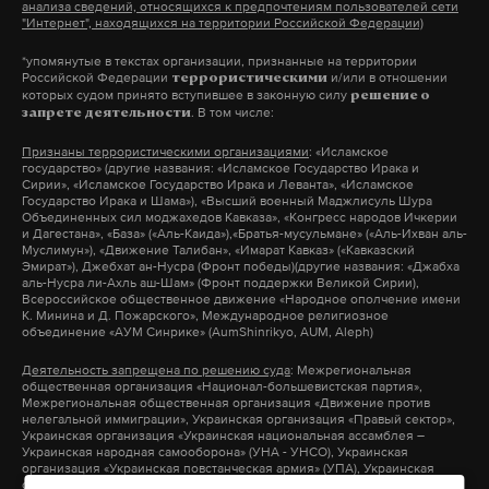
анализа сведений, относящихся к предпочтениям пользователей сети
"Интернет", находящихся на территории Российской Федерации)
*упомянутые в текстах организации, признанные на территории
Российской Федерации
и/или в отношении
террористическими
которых судом принято вступившее в законную силу
решение о
. В том числе:
запрете деятельности
Признаны террористическими организациями
: «Исламское
государство» (другие названия: «Исламское Государство Ирака и
Сирии», «Исламское Государство Ирака и Леванта», «Исламское
Государство Ирака и Шама»), «Высший военный Маджлисуль Шура
Объединенных сил моджахедов Кавказа», «Конгресс народов Ичкерии
и Дагестана», «База» («Аль-Каида»),«Братья-мусульмане» («Аль-Ихван аль-
Муслимун»), «Движение Талибан», «Имарат Кавказ» («Кавказский
Эмират»), Джебхат ан-Нусра (Фронт победы)(другие названия: «Джабха
аль-Нусра ли-Ахль аш-Шам» (Фронт поддержки Великой Сирии),
Всероссийское общественное движение «Народное ополчение имени
К. Минина и Д. Пожарского», Международное религиозное
объединение «АУМ Синрике» (AumShinrikyo, AUM, Aleph)
Деятельность запрещена по решению суда
: Межрегиональная
общественная организация «Национал-большевистская партия»,
Межрегиональная общественная организация «Движение против
нелегальной иммиграции», Украинская организация «Правый сектор»,
Украинская организация «Украинская национальная ассамблея –
Украинская народная самооборона» (УНА - УНСО), Украинская
организация «Украинская повстанческая армия» (УПА), Украинская
организация «Тризуб им. Степана Бандеры», Украинская организация