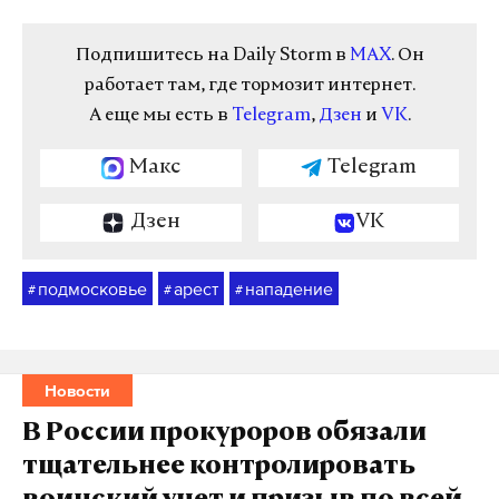
Подпишитесь на Daily Storm в
MAX
. Он
работает там, где тормозит интернет.
А еще мы есть в
Telegram
,
Дзен
и
VK
.
Макс
Telegram
Дзен
VK
подмосковье
арест
нападение
#
#
#
Новости
В России прокуроров обязали
тщательнее контролировать