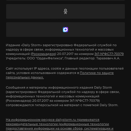
Российские борцы были отстранены с 2022 года. В
2023 году UWW допустил их к турнирам в
нейтральном статусе, а в январе 2026 года
российские юниоры получили право выступать с
Издание
«Daily Storm»
зарегистрировано Федеральной службой по
национальной символикой.
надзору в сфере связи, информационных технологий и массовых
коммуникаций
(Роскомнадзор)
20.07.2017 за номером
ЭЛ №ФС77-70379
Учредитель: ООО "ОрденФеликса", Главный редактор: Таразевич А.А.
Подпишитесь на Daily Storm в
MAX
. Он
Сайт использует IP адреса, cookie и данные геолокации пользователей
сайта, условия использования содержатся в
Политике по защите
работает там, где тормозит интернет.
персональных данных.
А еще мы есть в
Telegram
,
Дзен
и
VK
.
Сообщения и материалы информационного издания Daily Storm
(зарегистрировано Федеральной службой по надзору в сфере связи,
информационных технологий и массовых коммуникаций
Макс
Telegram
(Роскомнадзор) 20.07.2017 за номером ЭЛ №ФС77-70379)
сопровождаются гиперссылкой на материал с пометкой Daily Storm.
Дзен
VK
На информационном ресурсе dailystorm.ru применяются
рекомендательные технологии (информационные технологии
предоставления информации на основе сбора, систематизации и
федерация борьбы
россияне
спорт
борьба
#
#
#
#