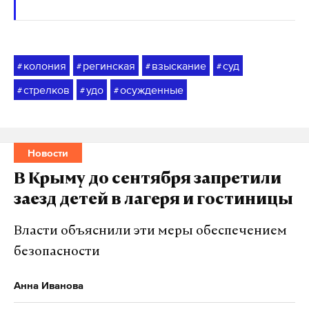
колония
регинская
взыскание
суд
#
#
#
#
стрелков
удо
осужденные
#
#
#
Новости
В Крыму до сентября запретили
заезд детей в лагеря и гостиницы
Власти объяснили эти меры обеспечением
безопасности
Анна Иванова