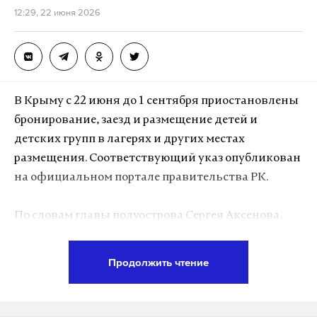
12:29, 22 июня 2026
В Крыму с 22 июня до 1 сентября приостановлены
бронирование, заезд и размещение детей и
детских групп в лагерях и других местах
размещения. Соответствующий указ опубликован
на официальном портале правительства РК.
По словам главы полуострова Сергея Аксенова,
ограничения касаются всех организаций отдыха
и оздоровления, а также иных объектов, где
Продолжить чтение
планируется размещение детей для участия в
туристических и иных мероприятиях. Аксенов
пояснил, что меры вводятся для обеспечения