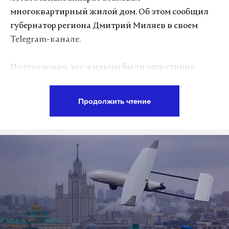
им оказывается психологическая помощь. При
многоквартирный жилой дом. Об этом сообщил
этом никто из отдыхающих не изъявил желания
губернатор региона Дмитрий Миляев в своем
покинуть лагерь.
Telegram-канале.
По его словам, все жильцы были оперативно
Подпишитесь на Daily Storm в
MAX
. Он
эвакуированы. На месте происшествия работают
работает там, где тормозит интернет.
экстренные службы и оперативный штаб
А еще мы есть в
Telegram
,
Дзен
и
VK
.
Продолжить чтение
правительства. Информации о пострадавших нет.
Макс
Telegram
Губернатор отметил, что ситуация находится под
Дзен
VK
контролем, все необходимые меры принимаются.
тува
нападание
детский лагерь
#
#
#
Подпишитесь на Daily Storm в
MAX
. Он
работает там, где тормозит интернет.
А еще мы есть в
Telegram
,
Дзен
и
VK
.