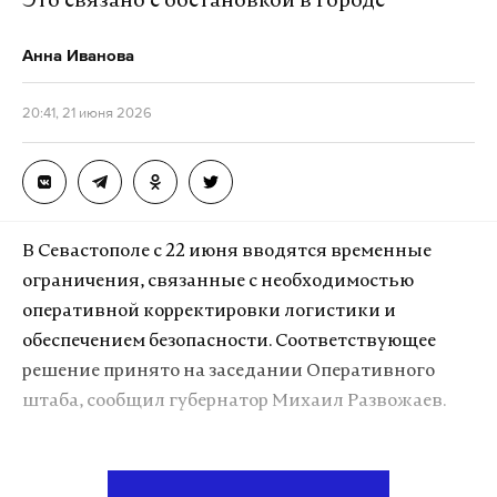
Это связано с обстановкой в городе
Макс
Telegram
Анна Иванова
Дзен
VK
20:41, 21 июня 2026
атака бпла
сергей собянин
пво
#
#
#
В Севастополе с 22 июня вводятся временные
ограничения, связанные с необходимостью
оперативной корректировки логистики и
обеспечением безопасности. Соответствующее
решение принято на заседании Оперативного
штаба, сообщил губернатор Михаил Развожаев.
Среди главных мер — запрет на продажу топлива
22 и 23 июня. Заправляться смогут только