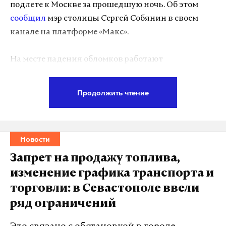
подлете к Москве за прошедшую ночь. Об этом
сообщил
мэр столицы Сергей Собянин в своем
канале на платформе «Макс».
На месте падения обломков работают
специалисты экстренных служб. Других
подробностей на момент публикации не
Продолжить чтение
приводилось.
Информации о возможных пострадавших или
Новости
разрушениях нет.
Запрет на продажу топлива,
изменение графика транспорта и
Подпишитесь на Daily Storm в
MAX
. Он
торговли: в Севастополе ввели
работает там, где тормозит интернет.
ряд ограничений
А еще мы есть в
Telegram
,
Дзен
и
VK
.