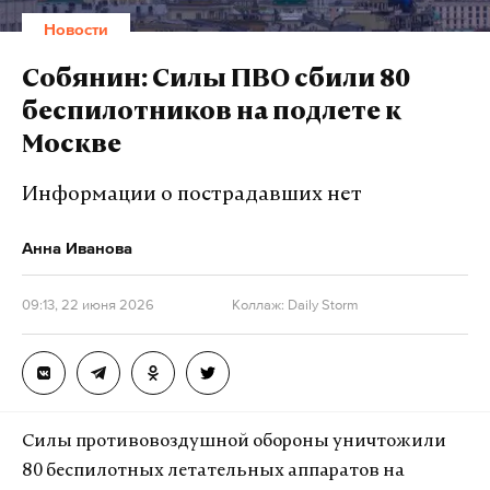
Макс
Telegram
Новости
Дзен
VK
Собянин: Силы ПВО сбили 80
беспилотников на подлете к
атака бпла
жилой дом
тульская область
Москве
#
#
#
Информации о пострадавших нет
Анна Иванова
09:13, 22 июня 2026
Коллаж: Daily Storm
Силы противовоздушной обороны уничтожили
80 беспилотных летательных аппаратов на