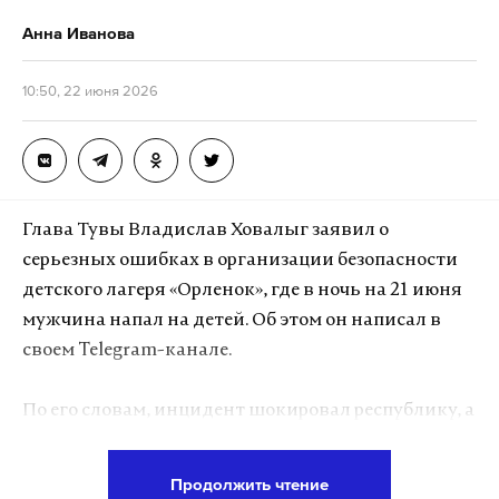
энергетике. Он считает, что Стармер «потерпел
крах» в этих сферах.
Анна Иванова
10:50, 22 июня 2026
Подпишитесь на Daily Storm в
MAX
. Он
работает там, где тормозит интернет.
А еще мы есть в
Telegram
,
Дзен
и
VK
.
Макс
Telegram
Глава Тувы Владислав Ховалыг заявил о
серьезных ошибках в организации безопасности
Дзен
VK
детского лагеря «Орленок», где в ночь на 21 июня
мужчина напал на детей. Об этом он написал в
отставка
британия
стармер
#
#
#
своем Telegram-канале.
По его словам, инцидент шокировал республику, а
уровень контроля в лагере оказался недопустимо
низким. Правовая оценка действий задержанного
Продолжить чтение