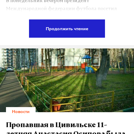
В понедельник вечером президент
Международной федерации футбола посетил
матч первого тура группы В между сборными
Австралии и Германии. Матч завершился с
Продолжить чтение
минимальным перевесом действующих
чемпионов мира 3-2. Победный мяч у немцев
провел Юлиан Дракслер.
Своими впечатлениями от матча Инфантино
поделился с ТАСС. «Организация Кубка
конфедераций — прекрасная. Это касается как
сегодняшнего матча в Сочи, так и остальных игр.
На данный момент турнир проходит отлично», —
подчеркнул руководитель FIFA.
Новости
Также Джанни Инфантино 17 июня побывал в
Пропавшая в Цивильске 11-
Санкт-Петербурге на матче Россия — Новая