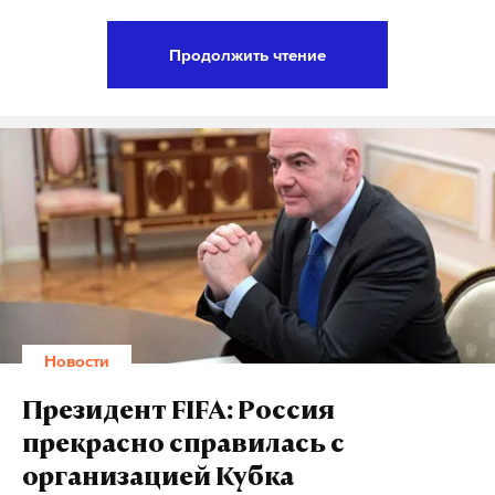
Из-за резкого поворота возник опасный крен,
партнера, прежде всего над ядерным арсеналом.
лодка перевернулась, и пять человек оказались в
Продолжить чтение
воде.
План администрации Трампа отличается от плана
Обамы тем, что в он не предполагает постоянной
Трагедия произошла около 20:00, в это время на
поддержки стран вокруг территории РФ,
озере начался шторм. Как сообщалось ранее, до
направленной против предполагаемых
берега смогли добраться только двое. Ими стали
враждебных действий Москвы. Ранее это
сам Игорь и еще один юноша — Андрей. Они
проявилось, например, расширением НАТО на
рассказали, что 16-летняя Николь погибла у них
Восток. К слову, и в этот раз Госдепартамент
на глазах.
заявил, что продолжит поддерживать Восточную
Европу, даже если это и не указано в плане по
Других пассажиров лодки ищут спасатели и
выстраиванию отношений с Россией, сообщает
Новости
водолазы. Поисковую операцию возглавил врио
BuzzFeed
News.
главы Карелии Артур Парфенчиков.
Президент FIFA: Россия
прекрасно справилась с
По предварительным данным, пропавшие
Подпишитесь на Daily Storm в
MAX
. Он
организацией Кубка
погибли.Также стало известно, что перед
работает там, где тормозит интернет.