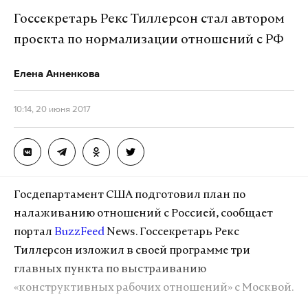
ранения, один погиб.
Госсекретарь Рекс Тиллерсон стал автором
проекта по нормализации отношений с РФ
Кубок конфедераций завершится в Санкт-
Петербурге 2 июля.
Елена Анненкова
10:14, 20 июня 2017
Подпишитесь на Daily Storm в
MAX
. Он
работает там, где тормозит интернет.
А еще мы есть в
Telegram
,
Дзен
и
VK
.
Макс
Telegram
Госдепартамент США подготовил план по
налаживанию отношений с Россией, сообщает
Дзен
VK
портал
BuzzFeed
News. Госсекретарь Рекс
Тиллерсон изложил в своей программе три
Фото: © GLOBAL LOOK press/Zamir Usmanov
главных пункта по выстраиванию
«конструктивных рабочих отношений» с Москвой.