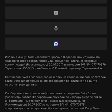
Специалисты рекомендуют обращать
пристальное внимание на продукцию. Ее вид и
запах могут рассказать о многом. Кроме того, при
покупке нужно требовать у продавца
сопроводительные ветеринарные документы.
Фото: © 21.мвд.рф
Только в таком случае можно приобрести
качественный и вкусный продукт.
«Настя каталась на качелях во дворе. Брат играл
Издание
«Daily Storm»
зарегистрировано Федеральной службой по
надзору в сфере связи, информационных технологий и массовых
неподалеку с мальчиками с мячом. В какой-то
коммуникаций
(Роскомнадзор)
20.07.2017 за номером
ЭЛ №ФС77-70379
момент он обернулся и не увидел сестру на
Учредитель: ООО "ОрденФеликса", Главный редактор: Таразевич А.А.
Подпишитесь на Daily Storm в
MAX
. Он
качелях, но ничего неладного не подумал. Чуть
работает там, где тормозит интернет.
Сайт использует IP адреса, cookie и данные геолокации пользователей
сайта, условия использования содержатся в
Политике по защите
позже я повстречалась с сыном на улице, который
А еще мы есть в
Telegram
,
Дзен
и
VK
.
персональных данных.
сказал, что Настя гуляет. Затем он вернулся домой
Сообщения и материалы информационного издания Daily Storm
Макс
Telegram
вечером, но без Насти. После этого мы пошли
(зарегистрировано Федеральной службой по надзору в сфере связи,
информационных технологий и массовых коммуникаций
искать ее, обошли все места, где она могла бы
(Роскомнадзор) 20.07.2017 за номером ЭЛ №ФС77-70379)
Дзен
VK
сопровождаются гиперссылкой на материал с пометкой Daily Storm.
быть, но не нашли. Обратились в полицию», —