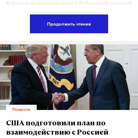
В период проведения матчей Кубка конфедераций
было увеличено количество полицейских нарядов
на улицах города. К этому прибавилась
Продолжить чтение
спецоперация по поиску транспорта,
предположительно, со светлой кабиной. Так ГУ
МВД по Санкт-Петербургу и области делает все
необходимое, чтобы не допустить возможных
террористических актов.
В рамках спецоперации наряды проверят все
грузовики, долгое время припаркованные во
дворах Петербурга.
Новости
Грузовики вызывают у спецслужб подозрения,
особенно после серии терактов в Европе. Во время
США подготовили план по
последнего, 19 июня, у мечети на севере Лондона
взаимодействию с Россией
фургон врезался в толпу, 10 человек получили