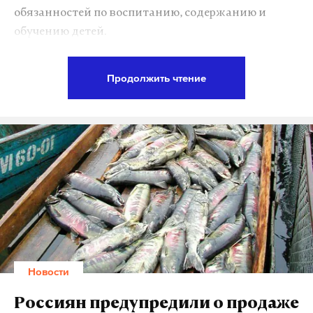
обязанностей по воспитанию, содержанию и
обучению детей.
В ходе проверки стали известны новые
Продолжить чтение
подробности. Семья ребенка находилась в
социально опасном положении и нуждалась в
педагогической реабилитации. Только вот в
должном объеме ее не получала. На учет
поставлена не была, а преподаватели изредка
навещали Осиповых и в основном отделывались
приватными беседами.
Поводом для возбуждения уголовного дела в
отношении директора цивильской школы №2, где
Новости
обучалась Анастасия, может послужить
халатность. За неисполнение обязанностей по
Россиян предупредили о продаже