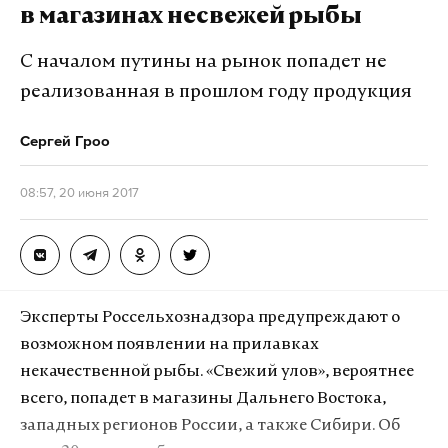
воспитанию несовершеннолетней также под
в магазинах несвежей рыбы
статью с большой вероятностью попадет мать
ребенка.
С началом путины на рынок попадет не
реализованная в прошлом году продукция
Анастасия Осипова пропала в 15:00 15 июня. По
словам матери, девочка гуляла с братом во дворе,
Сергей Гроо
а затем потерялась.
08:57, 20 июня 2017
Подпишитесь на Daily Storm в
MAX
. Он
работает там, где тормозит интернет.
А еще мы есть в
Telegram
,
Дзен
и
VK
.
Эксперты Россельхознадзора предупреждают о
Макс
Telegram
возможном появлении на прилавках
некачественной рыбы. «Свежий улов», вероятнее
Дзен
VK
всего, попадет в магазины Дальнего Востока,
западных регионов России, а также Сибири. Об