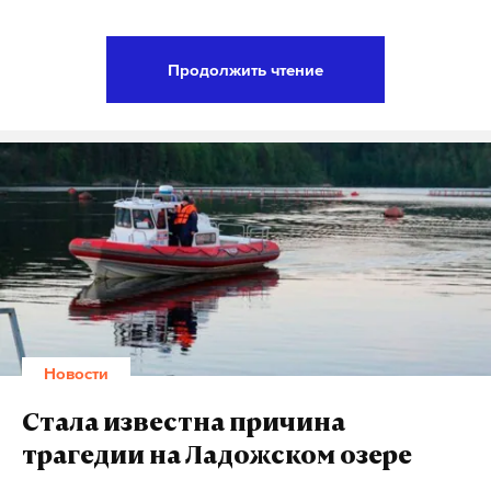
«Сейчас отношения США и России буквально
валяются в сточной канаве. Мы хотим добиться,
Продолжить чтение
чтобы их не спустили в канализацию», — сказал по
этому поводу
BuzzFeed
News
высокопоставленный представитель Госдепа,
который пожелал скрыть свое имя.
Согласно документу, взаимодействие будет
опираться на три главных пункта. Во-первых,
администрация Трампа надеется убедить Москву
воздержаться от «агрессивных действий против
США». Также Москве дают понять, что если
Новости
Вашингтон посчитает какие-либо действия
направленными против американских интересов,
Стала известна причина
он намерен ответить.
трагедии на Ладожском озере