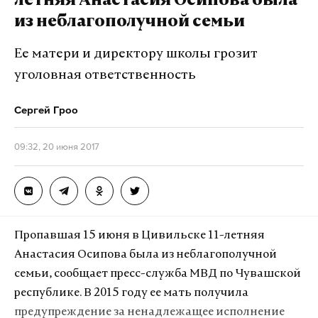
летняя Анастасия Осипова была
Зеландия (2:0), 18 июня в Казани на игре
из неблагополучной семьи
Португалия — Мексика (2:2) и в Москве на встрече
Чили — Камерун (2:0).
Ее матери и директору школы грозит
уголовная ответственность
Подпишитесь на Daily Storm в
MAX
. Он
Сергей Гроо
работает там, где тормозит интернет.
А еще мы есть в
Telegram
,
Дзен
и
VK
.
09:32, 20 июня 2017
Макс
Telegram
Дзен
VK
Пропавшая 15 июня в Цивильске 11-летняя
Фото: © GLOBAL LOOK press/Kremlin Pool
Анастасия Осипова была из неблагополучной
семьи, сообщает пресс-служба МВД по Чувашской
республике. В 2015 году ее мать получила
предупреждение за ненадлежащее исполнение