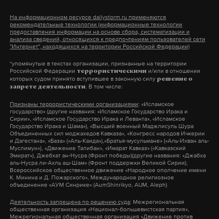
рассказала Осипова.
На информационном ресурсе dailystorm.ru применяются
Фото: © GLOBAL LOOK press/Alexandr Arkhipov
рекомендательные технологии (информационные технологии
предоставления информации на основе сбора, систематизации и
По факту пропажи ребенка возбуждено уголовное
анализа сведений, относящихся к предпочтениям пользователей сети
дело по статье «Убийство».
"Интернет", находящихся на территории Российской Федерации)
*упомянутые в текстах организации, признанные на территории
Фото: © GLOBAL LOOK press/Sergey Kovalev
Российской Федерации
и/или в отношении
террористическими
которых судом принято вступившее в законную силу
решение о
. В том числе:
запрете деятельности
Признаны террористическими организациями
: «Исламское
государство» (другие названия: «Исламское Государство Ирака и
Сирии», «Исламское Государство Ирака и Леванта», «Исламское
Государство Ирака и Шама»), «Высший военный Маджлисуль Шура
Объединенных сил моджахедов Кавказа», «Конгресс народов Ичкерии
и Дагестана», «База» («Аль-Каида»),«Братья-мусульмане» («Аль-Ихван аль-
Муслимун»), «Движение Талибан», «Имарат Кавказ» («Кавказский
Эмират»), Джебхат ан-Нусра (Фронт победы)(другие названия: «Джабха
аль-Нусра ли-Ахль аш-Шам» (Фронт поддержки Великой Сирии),
Всероссийское общественное движение «Народное ополчение имени
К. Минина и Д. Пожарского», Международное религиозное
объединение «АУМ Синрике» (AumShinrikyo, AUM, Aleph)
Деятельность запрещена по решению суда
: Межрегиональная
общественная организация «Национал-большевистская партия»,
Межрегиональная общественная организация «Движение против