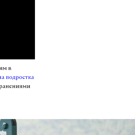
ям в
на подростка
и ранениями