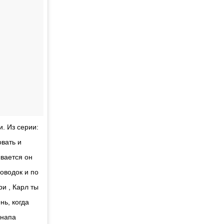
. Из серии:
вать и
ывается он
поводок и по
ри , Карл ты
нь, когда
анапа