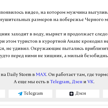
 появилось видео, на котором мужчина выгулив
нушительных размеров на побережье Черного м
щник заходит в воду, ныряет и продолжает следо
ри этом туристов в курортной Анапе крокодил не
ся, не удивил. Окружающие пытались приблизит
будто перед ними не хищник, а милый безобидны
а Daily Storm в
MAX
. Он работает там, где торм
А еще мы есть в
Telegram
,
Дзен
и
VK
.
Telegram
Дзен