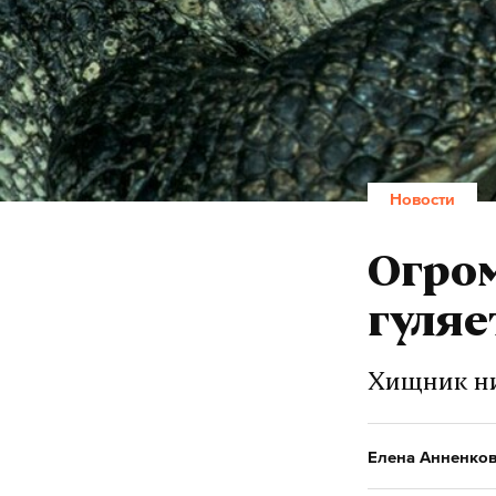
Новости
Огро
гуляе
Хищник ни
Елена Анненко