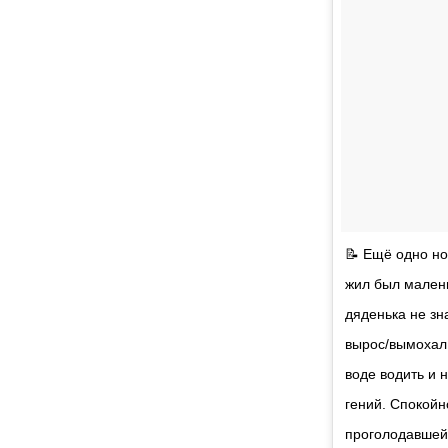
📝 Ещё одно но
жил был малень
дяденька не зна
вырос/вымохал 
воде водить и 
гений. Спокойн
проголодавшейс