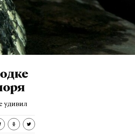
одке
моря
е удивил