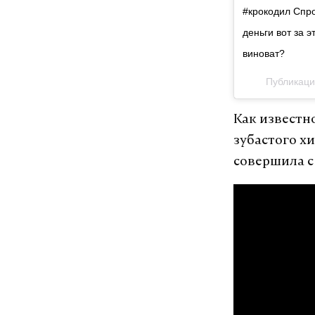
#крокодил Спро
деньги вот за э
виноват?
Публикаци
Как известн
зубастого х
совершила с