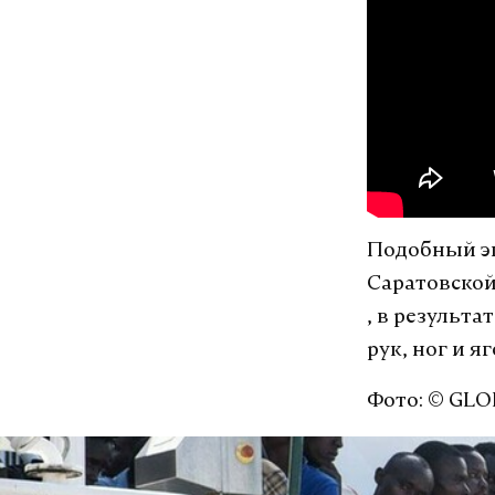
Подобный эк
Саратовской
, в результ
рук, ног и я
Фото: © GLO