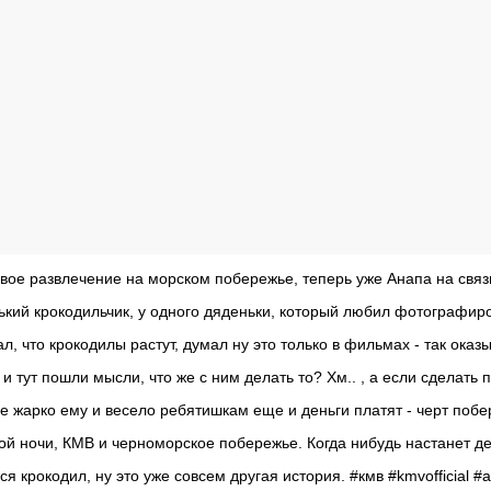
вое развлечение на морском побережье, теперь уже Анапа на связи
кий крокодильчик, у одного дяденьки, который любил фотографиро
л, что крокодилы растут, думал ну это только в фильмах - так оказ
и тут пошли мысли, что же с ним делать то? Хм.. , а если сделать 
не жарко ему и весело ребятишкам еще и деньги платят - черт побе
ой ночи, КМВ и черноморское побережье. Когда нибудь настанет де
я крокодил, ну это уже совсем другая история. #кмв #kmvofficial #