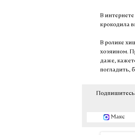
В интернете
крокодила в
В ролике хи
хозяином. П
даже, кажет
погладить, 
Подпишитесь н
Макс