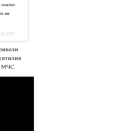
 платил
то же
:22 PDT
привели
рептилия
и МЧС.