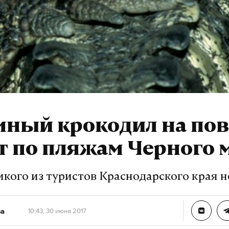
мный крокодил на пов
т по пляжам Черного 
кого из туристов Краснодарского края н
ва
10:43, 30 июня 2017