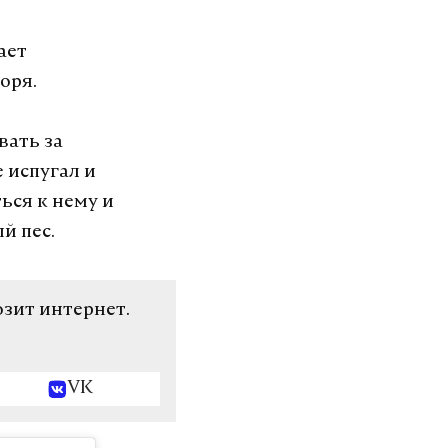
ает
оря.
вать за
 испугал и
ься к нему и
й пес.
озит интернет.
VK