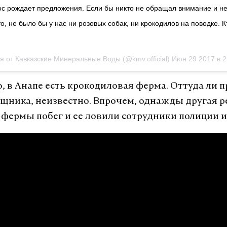
с рождает предложения. Если бы никто не обращал внимание и не
то, не было бы у нас ни розовых собак, ни крокодилов на поводке. К
я от Кавказские Минеральные Воды (@kmv.official)
Июн 29 2017 в 2
о, в Анапе есть крокодиловая ферма. Оттуда ли 
ищника, неизвестно. Впрочем, однажды другая 
 фермы побег и ее ловили сотрудники полиции 