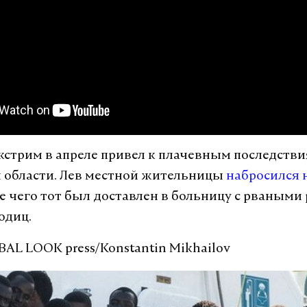
стрим в апреле привел к плачевным последстви
 области. Лев местной жительницы
набросился 
ате чего тот был доставлен в больницу с рваным
годиц.
BAL LOOK press/Konstantin Mikhailov