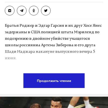
Братья Роджер и Эдгар Гарсия и их друг Хосе Янес
задержаны в США полицией штата Мэриленд по
#безстраховки #москвасити #евразия #человек #паук
подозрению в двойном убийстве учащегося
#spiderman #moscow #extrime
школы россияниа Артема Зиберова и его друга
Публикация от александр (@irbis46)
Июн 18 2017 в 2:30 PDT
Шади Наджара накануне выпускного вечера 5
июня.
Ранее очевидцы рассказали Life, что альпинист
совершает свое восхождение без страховки и
Полиция официально объявила о прогрессе в
находится на огромной высоте: пожарные
расследовании преступления. Начальник
Продолжить чтение
отказались от идеи снять его с небоскреба, когда
полиции округа Монтгомери заявил, что
поняли, что специальная лестница просто не
задержанным уже предъявлены обвинения в
дотянется до «человека-паука».
убийстве и сговоре с целью убийства, сообщил
телеканал Fox 5.