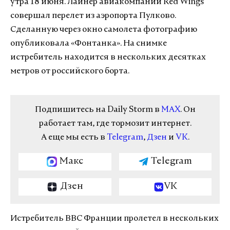
утра 18 июня. Лайнер авиакомпании Red Wings
совершал перелет из аэропорта Пулково.
Сделанную через окно самолета фотографию
опубликовала «Фонтанка». На снимке
истребитель находится в нескольких десятках
метров от российского борта.
Подпишитесь на Daily Storm в
MAX
. Он
работает там, где тормозит интернет.
А еще мы есть в
Telegram
,
Дзен
и
VK
.
Макс
Telegram
Дзен
VK
Истребитель ВВС Франции пролетел в нескольких