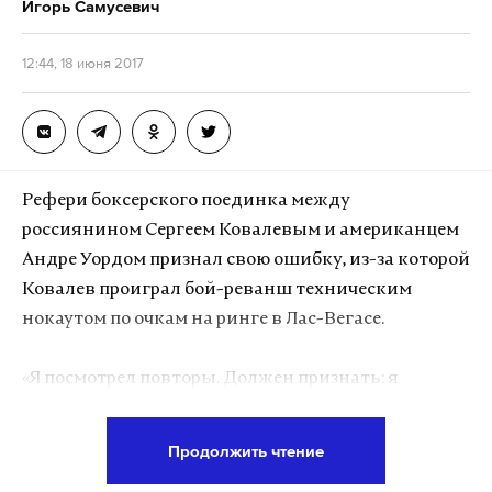
Игорь Самусевич
12:44, 18 июня 2017
Подпишитесь на Daily Storm в
MAX
. Он
работает там, где тормозит интернет.
А еще мы есть в
Telegram
,
Дзен
и
VK
.
Макс
Telegram
Рефери боксерского поединка между
россиянином Сергеем Ковалевым и американцем
Дзен
VK
Андре Уордом признал свою ошибку, из-за которой
Ковалев проиграл бой-реванш техническим
нокаутом по очкам на ринге в Лас-Вегасе.
«Я посмотрел повторы. Должен признать: я
ошибся, пропустив удары ниже пояса со стороны
Уорда... Есил бы я видел, что удары были ниже
Продолжить чтение
пояса, я бы остановил поединок», — написал судья