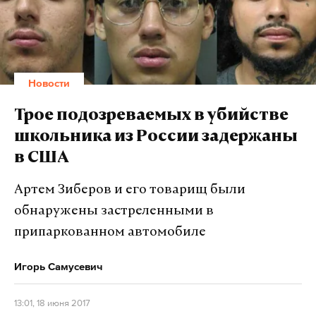
трансляцию общения россиян с президентом. В
Москве «линию» посмотрели 58,6% телезрителей,
Макс
Telegram
сообщил «Коммерсант» со ссылкой на Mediascope.
Дзен
VK
Фото:
globallookpress.com
/ ©
Kremlin Pool
Новости
Трое подозреваемых в убийстве
Подпишитесь на Daily Storm в
MAX
. Он
школьника из России задержаны
работает там, где тормозит интернет.
в США
А еще мы есть в
Telegram
,
Дзен
и
VK
.
Артем Зиберов и его товарищ были
Макс
Telegram
обнаружены застреленными в
припаркованном автомобиле
Дзен
VK
Игорь Самусевич
13:01, 18 июня 2017