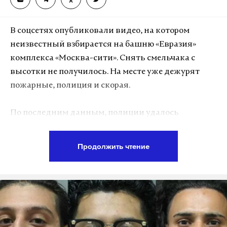
Конечно, многие хотят использовать эту
возможность, донести до меня свою
В соцсетях опубликовали видео, на котором
озабоченность, боль, либо даже просьбу
неизвестный взбирается на башню «Евразия»
сформулировать. Ничего здесь особенного нет». По
комплекса «Москва-сити». Снять смельчака с
словам Путина, «Прямая линия» «позволяет
высотки не получилось. На месте уже дежурят
почувствовать этот накал, чтобы почувствовать
пожарные, полиция и скорая.
этот нерв».
По последним данным, полиции удалось
Президент признал, что в России «подчас
задержать мужчину, ему выписали протокол об
достаточно сложно пробиться на региональный
административном правонарушении. Экстремалу
или муниципальный уровень со своей
Продолжить чтение
грозит штраф или арест.
проблемой».
Ежегодная «Прямая линия» стала в этом году
Подпишитесь на Daily Storm в
MAX
. Он
пятнадцатой по счету. Путин ответил на 68
работает там, где тормозит интернет.
вопросов. Daily Storm вел прямую текстовую
А еще мы есть в
Telegram
,
Дзен
и
VK
.