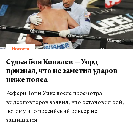
Первоначально информация поступила в
полицию. Москвичи сообщили, что на высоте 30
По дной из версий, 18-летний Зиберов стал
этажа башни «Евразия» по наружной стене
случайной жертвой преступников, не был с ними
поднимается человек.
знаком и «просто оказался не в то время не в том
месте». Троица намеревалась убить только
Наджара. До одного из злоумышленников дошли
Новости
слухи, что 17-летний подросток ограбил его жену,
и он решил отомстить. Однако, по другой версии,
Судья боя Ковалев — Уорд
преступление связано с наркотиками.
признал, что не заметил ударов
ниже пояса
Тела Зиберова и Наджара нашли в изрешеченном
пулями автомобиле, по которому убийцы сделали
Рефери Тони Уикс после просмотра
не менее 30 выстрелов. По данным экспертов, оба
видеоповторов заявил, что остановил бой,
школьника скончались на месте. Тело Артема
потому что российский боксер не
Зиберова отправят в Москву для похорон.
защищался
Коллаж: Ntv.ru