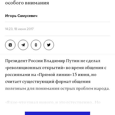
особого внимания
Фото:
globallookpress.com
/ ©
Andrey Pronin
Игорь Самусевич
Подпишитесь на Daily Storm в
MAX
. Он
14:23, 18 июня 2017
работает там, где тормозит интернет.
А еще мы есть в
Telegram
,
Дзен
и
VK
.
Макс
Telegram
Президент России Владимир Путин не сделал
Дзен
VK
«революционных открытий» во время общения с
россиянами на «Прямой линии» 15 июня, но
считает существующий формат общения
полезным для понимания острых проблем народа.
«Я кое-что узнал нового, и это естественно... Но
сказать, чтобы для меня здесь были какие-то