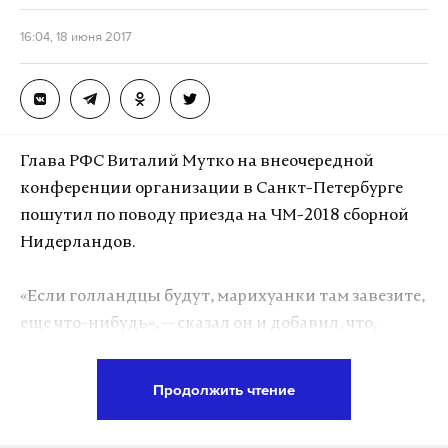
16:04, 18 июня 2017
Глава РФС Виталий Мутко на внеочередной
конференции организации в Санкт-Петербурге
пошутил по поводу приезда на ЧМ-2018 сборной
Нидерландов.
«Если голландцы будут, марихуанки там завезите,
еще что-нибудь», — сказал он и добавил, что,
конечно, шутит.
Продолжить чтение
Мутко говорил о привлечении команд для
проживания в регионах во время чемпионата. Над