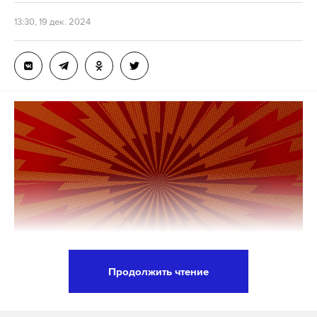
Путин также заявил, что не считает происходящее
13:30, 19 дек. 2024
в Сирии поражением России. По его словам,
военные из РФ «достигли своей цели»: они не
допустили создания в арабской республике
исламского халифата, и «там пришли к власти не
террористы».
Остин Тайс пропал в 2012 году во время работы в
Сирии. В госдепе США заявляли, что его
задержали сирийские власти. Асад отрицал все
обвинения на протяжении многих лет.
Подпишитесь на Daily Storm в
MAX
. Он
Продолжить чтение
работает там, где тормозит интернет.
А еще мы есть в
Telegram
,
Дзен
и
VK
.
У России хватит сил и средств, чтобы
восстановить все свои исторические территории,