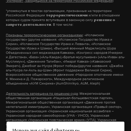
"Интернет", находящихся на территории Российской Федерации)
*упомянутые в текстах организации, признанные на территории
Российской Федерации
и/или в отношении
террористическими
которых судом принято вступившее в законную силу
решение о
. В том числе:
запрете деятельности
Признаны террористическими организациями
: «Исламское
государство» (другие названия: «Исламское Государство Ирака и
Сирии», «Исламское Государство Ирака и Леванта», «Исламское
Государство Ирака и Шама»), «Высший военный Маджлисуль Шура
Объединенных сил моджахедов Кавказа», «Конгресс народов Ичкерии
и Дагестана», «База» («Аль-Каида»),«Братья-мусульмане» («Аль-Ихван аль-
Муслимун»), «Движение Талибан», «Имарат Кавказ» («Кавказский
Эмират»), Джебхат ан-Нусра (Фронт победы)(другие названия: «Джабха
аль-Нусра ли-Ахль аш-Шам» (Фронт поддержки Великой Сирии),
Всероссийское общественное движение «Народное ополчение имени
К. Минина и Д. Пожарского», Международное религиозное
объединение «АУМ Синрике» (AumShinrikyo, AUM, Aleph)
Деятельность запрещена по решению суда
: Межрегиональная
общественная организация «Национал-большевистская партия»,
Межрегиональная общественная организация «Движение против
нелегальной иммиграции», Украинская организация «Правый сектор»,
Украинская организация «Украинская национальная ассамблея –
Украинская народная самооборона» (УНА - УНСО), Украинская
организация «Украинская повстанческая армия» (УПА), Украинская
организация «Тризуб им. Степана Бандеры», Украинская организация
«Братство», Межрегиональное общественное объединение –