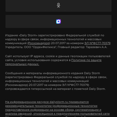
дальность «Орешника» составляет порядка 5,5
тысячи километров.
Путин также сообщил, что он сам участвовал в
принятии окончательного решения насчет
Издание
«Daily Storm»
зарегистрировано Федеральной службой по
надзору в сфере связи, информационных технологий и массовых
производства «Орешника».
коммуникаций
(Роскомнадзор)
20.07.2017 за номером
ЭЛ №ФС77-70379
Учредитель: ООО "ОрденФеликса", Главный редактор: Таразевич А.А.
16 декабря на расширенном заседании коллегии
Сайт использует IP адреса, cookie и данные геолокации пользователей
сайта, условия использования содержатся в
Политике по защите
Минобороны Путин заявил, что серийный выпуск
персональных данных.
ракетных комплексов «Орешник» начнется в
Сообщения и материалы информационного издания Daily Storm
ближайшее время.
(зарегистрировано Федеральной службой по надзору в сфере связи,
информационных технологий и массовых коммуникаций
(Роскомнадзор) 20.07.2017 за номером ЭЛ №ФС77-70379)
орешник
пво
сво
украина
оружие
#
#
#
#
#
сопровождаются гиперссылкой на материал с пометкой Daily Storm.
владимир путин
#
На информационном ресурсе dailystorm.ru применяются
рекомендательные технологии (информационные технологии
предоставления информации на основе сбора, систематизации и
анализа сведений, относящихся к предпочтениям пользователей сети