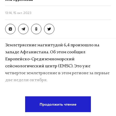
13:14, 15 окт. 2023
Землетрясение магнитудой 6,4 произошло на
западе Афганистана. Об этом сообщил
Европейско-Средиземноморский
сейсмологический центр (EMSC). Это уже
четвертое землетрясение в этом регионе за первые
две недели октября.
Землетрясение произошло в 32 километрах к
северо-западу от города Герата в 03:36 по
Продолжить чтение
международному времени (06:36 мск). Очаг
залегал на глубине 10 километров. Через некоторое