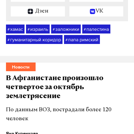
Дзен
VK
хамас
израиль
заложники
палестина
#
#
#
#
гуманитарный коридор
папа римский
#
#
Новости
В Афганистане произошло
четвертое за октябрь
землетрясение
По данным ВОЗ, пострадали более 120
человек
Яна Куренкова