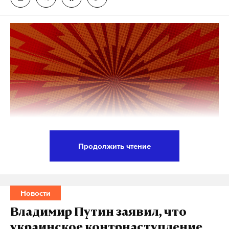
Подпишитесь на Daily Storm в
MAX
. Он
работает там, где тормозит интернет.
А еще мы есть в
Telegram
,
Дзен
и
VK
.
Макс
Telegram
Дзен
VK
афганистан
чс
землетрясение
стихия
#
#
#
#
Продолжить чтение
Армия Израиля заявила, что не будет вести
обстрелы по маршруту, ведущему с севера
палестинского сектора Газа в его южную часть, с
Новости
10:00 до 13:00 по местному времени (совпадает с
Владимир Путин заявил, что
московским). Об этом сообщил официальный
украинское контрнаступление