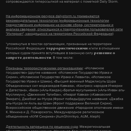
сопровождаются гиперссылкой на материал с пометкой Daily Storm.
«лазейку» для президента. В утвержденной версии
документа указано, что правительство может
На информационном ресурсе dailystorm.ru применяются
выпустить разрешение на одну транзакцию или
рекомендательные технологии (информационные технологии
предоставления информации на основе сбора, систематизации и
комплекс сделок для страны, компаний или
анализа сведений, относящихся к предпочтениям пользователей сети
"Интернет", находящихся на территории Российской Федерации)
Фото: © ok.ru/
Афганский ветер Скорпион
физических лиц, попавших под действие
санкций. Это допустимо в случае, если «не вносит
*упомянутые в текстах организации, признанные на территории
Российской Федерации
и/или в отношении
террористическими
«У Воздушно-десантных войск больше лучших
существенного изменения во внешнюю политику
которых судом принято вступившее в законную силу
решение о
. В том числе:
запрете деятельности
традиций, чем то, что пытались представить:
Соединенных Штатов по отношению к
десантник обязательно пьяный, обязательно
Российской Федерации». Юристы считают, что
Признаны террористическими организациями
: «Исламское
государство» (другие названия: «Исламское Государство Ирака и
лежащий головой в воде или разбивающий
таким образом Трамп сможет изменять
Сирии», «Исламское Государство Ирака и Леванта», «Исламское
Государство Ирака и Шама»), «Высший военный Маджлисуль Шура
головой палатки с арбузами. Этого уже давно нет.
антироссийские санкции, выдавая генеральные
Объединенных сил моджахедов Кавказа», «Конгресс народов Ичкерии
Наша работа — и с ветеранами, и с детьми, и с
и Дагестана», «База» («Аль-Каида»),«Братья-мусульмане» («Аль-Ихван аль-
и локальные лицензии. С этим мнением согласны
Муслимун»), «Движение Талибан», «Имарат Кавказ» («Кавказский
теми, кто служит в Воздушно-десантных войсках.
не все: другие юристы уверены, что выдача
Эмират»), Джебхат ан-Нусра (Фронт победы)(другие названия: «Джабха
аль-Нусра ли-Ахль аш-Шам» (Фронт поддержки Великой Сирии),
Мы часто встречаемся и рассказываем, что
генеральной лицензии российской организации,
Всероссийское общественное движение «Народное ополчение имени
К. Минина и Д. Пожарского», Международное религиозное
ассоциировать с ВДВ нужно их победы, их
попавшей под санкции, не может не влиять на
объединение «АУМ Синрике» (AumShinrikyo, AUM, Aleph)
подвиги. У нас достаточно десантников – Героев
внешнюю политику США в отношении России.
Деятельность запрещена по решению суда
: Межрегиональная
России. Половина из них — десантники. К