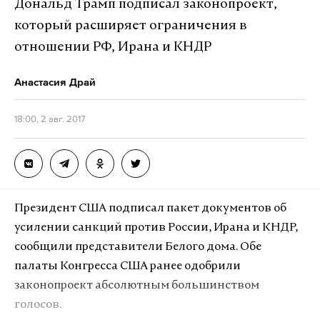
Дональд Трамп подписал законопроект,
BREAKING NEWS: Roof of elementary school in
который расширяет ограничения в
Minneapolis partially collapses after explosion.
отношении РФ, Ирана и КНДР
pic.twitter.com/Tirv2ODdhC
— Social Life In LA (@SocialLifeLA)
2 августа
Анастасия Драй
2017 г.
18:00, 2 авг. 2017
#BREAKING
: A school collapsed in Minneapolis after
an explosion. Officials say ruptured gas line caused the
explosion. LIVE UPDATES ON TV
pic.twitter.com/hFevhsYDY4
— ABC13 Houston (@abc13houston)
2 августа
Президент США подписал пакет документов об
2017 г.
усилении санкций против России, Ирана и КНДР,
сообщили представители Белого дома. Обе
#BREAKING
Explosion and building collapse at school
палаты Конгресса США ранее одобрили
in Minneapolis; Rescues underway - Watch LIVE:
законопроект абсолютным большинством
https://t.co/mhAqjcEsqJ
голосов.
pic.twitter.com/kQU8vwVSOW