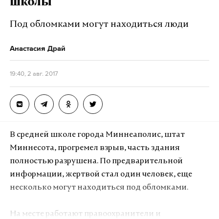
школы
Подпишитесь на Daily Storm в
MAX
. Он
работает там, где тормозит интернет.
Под обломками могут находиться люди
А еще мы есть в
Telegram
,
Дзен
и
VK
.
Анастасия Драй
Макс
Telegram
19:40, 2 авг. 2017
Дзен
VK
Фото: ©
twitter.com/livekuban_info
В средней школе города Миннеаполис, штат
Миннесота, прогремел взрыв, часть здания
полностью разрушена. По предварительной
информации, жертвой стал один человек, еще
несколько могут находиться под обломками.
На месте работают правоохранители и