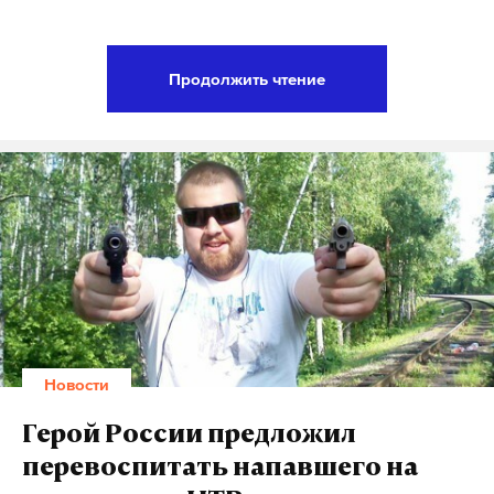
— Michael King (@mhking)
2 августа 2017 г.
Новые санкции определяют максимальный
объем инвестиций в нефтегазовые проекты
Продолжить чтение
России и сроки предоставления кредитов
нефтяным компаниям и банкам, а также
предусматривают введение персональных
ограничений. По мнению США, меры коснутся
лиц, причастных к кибератакам на американские
госорганы, к коррупции и нарушению прав
человека, лиц, подозреваемых Вашингтоном в
связях с российской разведкой и оборонным
сектором. В документе упомянуты люди, которые,
Фото: ©
twitter.com/DPet_KARE11News
как считают США, оказывают материальную и
Новости
технологическую помощь в вооружении
правительственных сил Сирии.
Герой России предложил
перевоспитать напавшего на
Особое внимание уделяется энергетическому