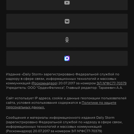
Конгрессом в спешке, поэтому в нем есть «явно
донести: День ВДВ — это праздник, он не должен
неконституционные положения». Как пишет
ассоциироваться с распитием алкоголя.
Bloomberg, Трамп добавил к документам
заявление, в котором указал, что законопроект
должен соответствовать конституции
Подпишитесь на Daily Storm в
MAX
. Он
государства.
работает там, где тормозит интернет.
А еще мы есть в
Telegram
,
Дзен
и
VK
.
Принятый пакет санкций ограничивает
Макс
Telegram
полномочия президента США. Трамп не сможет
самостоятельным решением отменить или
Издание
«Daily Storm»
зарегистрировано Федеральной службой по
Дзен
VK
надзору в сфере связи, информационных технологий и массовых
смягчить антироссийские санкции. Для этого ему
коммуникаций
(Роскомнадзор)
20.07.2017 за номером
ЭЛ №ФС77-70379
Учредитель: ООО "ОрденФеликса", Главный редактор: Таразевич А.А.
придется выступить перед Конгрессом с
докладом, объясняющим цели и последствия
Сайт использует IP адреса, cookie и данные геолокации пользователей
сайта, условия использования содержатся в
Политике по защите
отмены ограничений в отношении России,
персональных данных.
отдельных юридических или физических лиц.
Сообщения и материалы информационного издания Daily Storm
(зарегистрировано Федеральной службой по надзору в сфере связи,
информационных технологий и массовых коммуникаций
Американские юристы нашли в законопроекте
(Роскомнадзор) 20.07.2017 за номером ЭЛ №ФС77-70379)