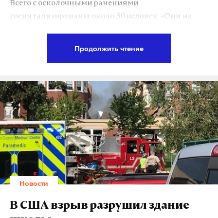
Всего с осколочными ранениями
госпитализированы около 30 человек. «Они на
момент взрыва принимали ванны на
сероводородном источнике, расположенном
Продолжить чтение
недалеко от места происшествия», – сообщил
«Интерфаксу» руководитель пресс-службы
Минздрава Абхазии Рустам Зантария. В
посольстве России подтвердили информацию о
госпитализированных россиянах.
После взрыва на складе произошло возгорание.
Из-за высоких температур продолжают
взрываться боеприпасы. Спасатели не могут
приблизиться к зданию, чтобы ликвидировать
Новости
пожар.
В США взрыв разрушил здание