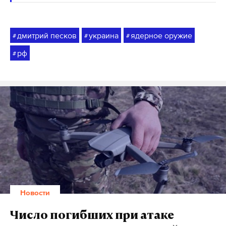
дмитрий песков
украина
ядерное оружие
#
#
#
рф
#
Новости
Число погибших при атаке