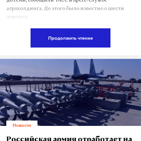
до семи, сообщили ТАСС в пресс-службе
агрохолдинга. До этого было известно о шести
жертвах.
Инцидент произошел в районе села Березовка
Продолжить чтение
Борисовского района, говорил губернатор
Вячеслав Гладков. Дроны ВСУ атаковали две
движущиеся по дороге «Газели», которые везли
сотрудников «Агро-Белогорья» на работу на
свинокомплексы, и легковой автомобиль. В
последнем находились дети, рассказали РИА
Новости в пресс-службе компании.
По последним данным, в результате атаки
пострадали 40 человек, в том числе трое детей. 30
Новости
человек госпитализированы, 10 получили
медицинскую помощь амбулаторно, заявил
Российская армия отработает на