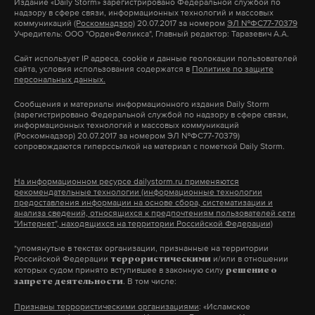
Издание
«Daily Storm»
зарегистрировано Федеральной службой по
надзору в сфере связи, информационных технологий и массовых
коммуникаций
(Роскомнадзор)
20.07.2017 за номером
ЭЛ №ФС77-70379
мультипликация
художник
союзмультфильм
Учредитель: ООО "ОрденФеликса", Главный редактор: Таразевич А.А.
#
#
#
Сайт использует IP адреса, cookie и данные геолокации пользователей
сайта, условия использования содержатся в
Политике по защите
персональных данных.
Сообщения и материалы информационного издания Daily Storm
(зарегистрировано Федеральной службой по надзору в сфере связи,
информационных технологий и массовых коммуникаций
(Роскомнадзор) 20.07.2017 за номером ЭЛ №ФС77-70379)
сопровождаются гиперссылкой на материал с пометкой Daily Storm.
На информационном ресурсе dailystorm.ru применяются
рекомендательные технологии (информационные технологии
предоставления информации на основе сбора, систематизации и
анализа сведений, относящихся к предпочтениям пользователей сети
"Интернет", находящихся на территории Российской Федерации)
*упомянутые в текстах организации, признанные на территории
Российской Федерации
и/или в отношении
террористическими
которых судом принято вступившее в законную силу
решение о
. В том числе:
запрете деятельности
Признаны террористическими организациями
: «Исламское