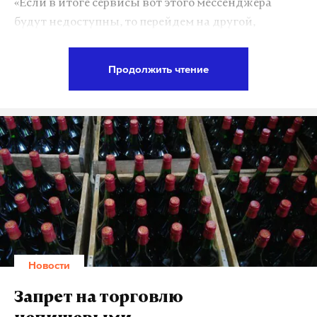
«Если в итоге сервисы вот этого мессенджера
будут недоступны, то перейдем на другой,
Дзен
VK
посмотрим, какой будет удобнее. В данном случае
здесь есть и конкуренция, то есть – есть выбор», —
Продолжить чтение
Фото: © GLOBAL LOOK press/Sergey Kovalev
сказал Песков, отвечая на вопрос журналистов.
Он отметил, что прерогатива блокировки Telegram
остается в руках Роскомнадзора: «Это не наш
вопрос. Вы знаете, что Жаров этим занимается, и
это вопрос, собственно, соблюдения тех норм,
которые приписываются действующим нашим
законодательством».
Представитель президента прокомментировал
Новости
точку зрения создателя Telegram Павла Дурова о
том, что требование Роскомнадзора о передаче
Запрет на торговлю
ведомству сведений о мессенджере нарушает 23