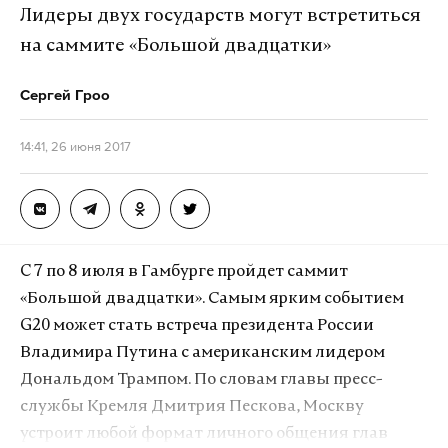
информацией построен на оконечном
Лидеры двух государств могут встретиться
шифровании, к которому у владельцев
на саммите «Большой двадцатки»
мессенджеров нет и не может быть «ключей для
дешифрации», и подобным образом устроены
Сергей Гроо
десятки мессенджеров».
14:41, 26 июня 2017
Утром 26 июня сотрудники ФСБ заявили, что
непосредственно с помощью мессенджера Дурова
террористы готовили теракты на территории
России, в том числе в метро Санкт-Петербурга.
C 7 по 8 июля в Гамбурге пройдет саммит
«Большой двадцатки». Самым ярким событием
Ранее глава Роскомнадзора Александр Жаров
G20 может стать встреча президента России
публично призвал Дурова предоставить
Владимира Путина с американским лидером
ведомству всю необходимую законом
Дональдом Трампом. По словам главы пресс-
информацию о программе, а в случае
службы Кремля Дмитрия Пескова, Москву
неподчинения пригрозил блокировкой.
устроит любой формат личного общения глав