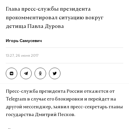
непродолжительную, формальную встречу и
Глава пресс-службы президента
быть крайне осторожным в ходе проведения
прокомментировал ситуацию вокруг
переговоров на фоне подозрений в сговоре с
детища Павла Дурова
Москвой в период предвыборной кампании.
Игорь Самусевич
В свою очередь Трамп отметил, что готов провести
встречу с российским лидером с соблюдением всех
13:27, 26 июня 2017
дипломатических формальностей, обеспечить
доступ СМИ и подготовить все необходимые
протоколы.
Пресс-служба президента России откажется от
Подпишитесь на Daily Storm в
MAX
. Он
Telegram в случае его блокировки и перейдет на
работает там, где тормозит интернет.
другой мессенджер, заявил пресс-секретарь главы
А еще мы есть в
Telegram
,
Дзен
и
VK
.
государства Дмитрий Песков.
Макс
Telegram