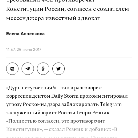
Требования ФСБ противоречат
Конституции России, согласен с создателем
По словам Резника, в случае с Telegram
мессенджера известный адвокат
«издержки», возможно, окажутся «настолько
высоки, что просто-напросто уничтожат основы в
Елена Анненкова
демократическом правовом государстве».
14:57, 26 июня 2017
Заслуженный юрист России в разговоре c Daily
Storm
назвал
инициативу Роскомнадзора и ФСБ
противоречащей Конституции и «несусветной
дурью».
«Дурь несусветная!» – так в разговоре с
корреспондентом Daily Storm прокомментировал
Утром 26 июня в ФСБ заявили, что
угрозу Роскомнадзора заблокировать Telegram
непосредственно с помощью мессенджера Дурова
заслуженный юрист России Генри Резник.
террористы готовили теракты на территории
«Полностью согласен, это противоречит
России, в том числе в метро Санкт-Петербурга.
Конституции», — сказал Резник и добавил: «В
Павел Дуров ранее ответил Роскомнадзору, что