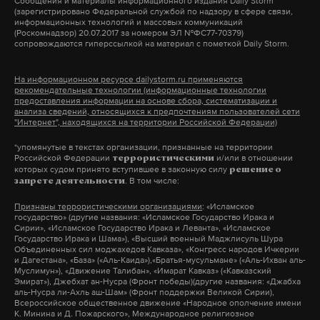
Сообщения и материалы информационного издания Daily Storm
(зарегистрировано Федеральной службой по надзору в сфере связи,
информационных технологий и массовых коммуникаций
(Роскомнадзор) 20.07.2017 за номером ЭЛ №ФС77-70379)
сопровождаются гиперссылкой на материал с пометкой Daily Storm.
На информационном ресурсе dailystorm.ru применяются
рекомендательные технологии (информационные технологии
предоставления информации на основе сбора, систематизации и
анализа сведений, относящихся к предпочтениям пользователей сети
"Интернет", находящихся на территории Российской Федерации)
*упомянутые в текстах организации, признанные на территории
Российской Федерации
и/или в отношении
террористическими
которых судом принято вступившее в законную силу
решение о
. В том числе:
запрете деятельности
Признаны террористическими организациями
: «Исламское
государство» (другие названия: «Исламское Государство Ирака и
Сирии», «Исламское Государство Ирака и Леванта», «Исламское
Государство Ирака и Шама»), «Высший военный Маджлисуль Шура
Объединенных сил моджахедов Кавказа», «Конгресс народов Ичкерии
и Дагестана», «База» («Аль-Каида»),«Братья-мусульмане» («Аль-Ихван аль-
Муслимун»), «Движение Талибан», «Имарат Кавказ» («Кавказский
Эмират»), Джебхат ан-Нусра (Фронт победы)(другие названия: «Джабха
аль-Нусра ли-Ахль аш-Шам» (Фронт поддержки Великой Сирии),
Всероссийское общественное движение «Народное ополчение имени
К. Минина и Д. Пожарского», Международное религиозное