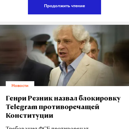
стремлением прищучить свободного
Продолжить чтение
независимого человека, который живет по
собственным представлениям об этой жизни», —
ответил Резник Daily Storm на вопрос о конфликте
Роскомнадзора с создателем Telegram.
Резник усомнился в том, что доступ спецслужб к
мессенджеру улучшит качество их работы:
«Весьма сомнительно, эти ключи будут
способствовать борьбе с терроризмом, — сказал он.
— Террористы же преследуют цель напугать и
Новости
заставить демократические правовые страны
отказаться от тех ценностей, которые определяют
Генри Резник назвал блокировку
жизнь граждан. По этой причине нужна какая-то
Telegram противоречащей
разумность, необходимо подключать голову и
Конституции
думать, действительно ли получается здесь
какой-то положительный итог».