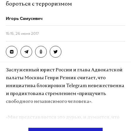
бороться с терроризмом
Игорь Самусевич
15:15, 26 июня 2017
Заслуженный юрист России и глава Адвокатской
палаты Москвы Генри Резник считает, что
инициатива блокировки Telegram невежественна
и продиктована стремлением «прищучить
свободного независимого человека».
«Мне представляется это дурью, и думается, что
это смочено не просто невежеством, но и