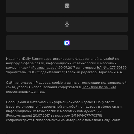
Президент Украины Владимир Зеленский
признал, что взятие земель, подконтрольных РФ,
военным путем больше невозможно и необходимо
искать дипломатические решения, сказано в
материале.
Ранее СМИ
сообщили
, что спецпосланник Трампа
Уиткофф предложил Путину мирную сделку по
Издание
«Daily Storm»
зарегистрировано Федеральной службой по
надзору в сфере связи, информационных технологий и массовых
Украине. Она включает фактическое признание
коммуникаций
(Роскомнадзор)
20.07.2017 за номером
ЭЛ №ФС77-70379
Учредитель: ООО "ОрденФеликса", Главный редактор: Таразевич А.А.
российских территориальных приобретений (этот
вопрос могут отложить на 49 или 99 лет).
Сайт использует IP адреса, cookie и данные геолокации пользователей
сайта, условия использования содержатся в
Политике по защите
персональных данных.
Также в ближайшее время запланирована встреча
Сообщения и материалы информационного издания Daily Storm
президента России Владимира Путина и
(зарегистрировано Федеральной службой по надзору в сфере связи,
информационных технологий и массовых коммуникаций
американского лидера Дональда Трампа. По
(Роскомнадзор) 20.07.2017 за номером ЭЛ №ФС77-70379)
сопровождаются гиперссылкой на материал с пометкой Daily Storm.
словам помощника Путина Юрия Ушакова, место
уже определено, но о нем сообщат позже.