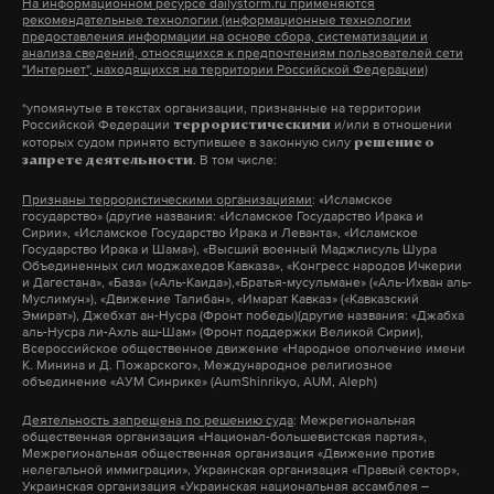
На информационном ресурсе dailystorm.ru применяются
рекомендательные технологии (информационные технологии
предоставления информации на основе сбора, систематизации и
анализа сведений, относящихся к предпочтениям пользователей сети
Подпишитесь на Daily Storm в
MAX
. Он
"Интернет", находящихся на территории Российской Федерации)
работает там, где тормозит интернет.
*упомянутые в текстах организации, признанные на территории
Российской Федерации
и/или в отношении
террористическими
А еще мы есть в
Telegram
,
Дзен
и
VK
.
которых судом принято вступившее в законную силу
решение о
. В том числе:
запрете деятельности
Макс
Telegram
Признаны террористическими организациями
: «Исламское
государство» (другие названия: «Исламское Государство Ирака и
Дзен
VK
Сирии», «Исламское Государство Ирака и Леванта», «Исламское
Государство Ирака и Шама»), «Высший военный Маджлисуль Шура
Объединенных сил моджахедов Кавказа», «Конгресс народов Ичкерии
и Дагестана», «База» («Аль-Каида»),«Братья-мусульмане» («Аль-Ихван аль-
переговоры
владимир зеленский
украина
Муслимун»), «Движение Талибан», «Имарат Кавказ» («Кавказский
#
#
#
Эмират»), Джебхат ан-Нусра (Фронт победы)(другие названия: «Джабха
аль-Нусра ли-Ахль аш-Шам» (Фронт поддержки Великой Сирии),
сво
владимир путин
#
#
Всероссийское общественное движение «Народное ополчение имени
К. Минина и Д. Пожарского», Международное религиозное
объединение «АУМ Синрике» (AumShinrikyo, AUM, Aleph)
Деятельность запрещена по решению суда
: Межрегиональная
общественная организация «Национал-большевистская партия»,
Межрегиональная общественная организация «Движение против
нелегальной иммиграции», Украинская организация «Правый сектор»,
Украинская организация «Украинская национальная ассамблея –