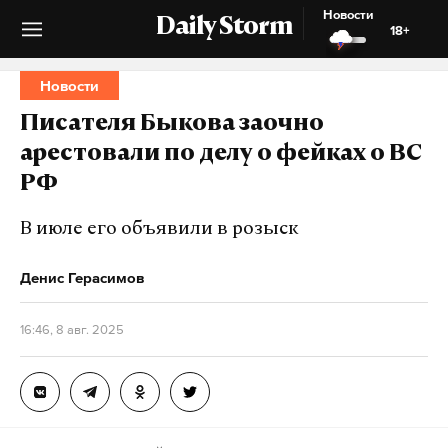
Новости
Daily Storm
18+
Новости
Писателя Быкова заочно
арестовали по делу о фейках о ВС
РФ
В июле его объявили в розыск
Денис Герасимов
16:46, 8 авг. 2025