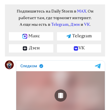
Подпишитесь на Daily Storm в
MAX
. Он
работает там, где тормозит интернет.
А еще мы есть в
Telegram
,
Дзен
и
VK
.
Макс
Telegram
Дзен
VK