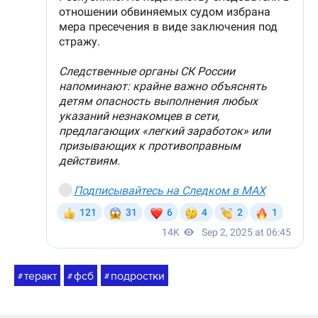
теракт
фсб
подростки
#
#
#