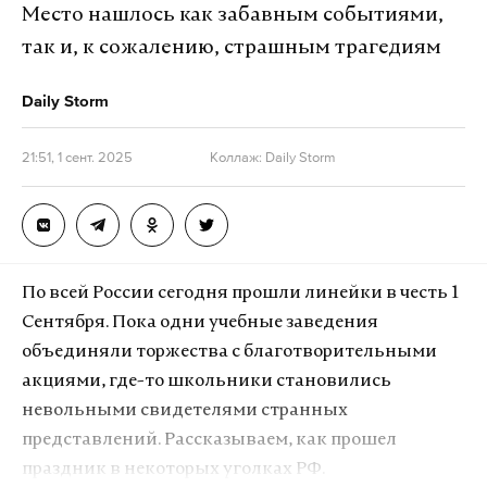
Место нашлось как забавным событиями,
нас три шкуры, а сами строят себе дворцы!»
—
так и, к сожалению, страшным трагедиям
сказано в сообщении.
Daily Storm
Из-за такого хищнического «управления» вся
отрасль ЖКХ давно находится в глубоком
21:51, 1 сент. 2025
Коллаж: Daily Storm
кризисе, подчеркнули в партии.
На
сайте
написано: «Отобрать у барыг и отдать
народу — однозначно, как сказал бы
Жириновский!»
По всей России сегодня прошли линейки в честь 1
Сентября. Пока одни учебные заведения
Все цены на ЖКУ предлагается передать «под
объединяли торжества с благотворительными
жесткий контроль государства», а качество услуг
акциями, где-то школьники становились
должны оценивать сами люди. Управляющие
невольными свидетелями странных
компании и ресурсоснабжающие организации
представлений. Рассказываем, как прошел
должны принадлежать не частникам, а
праздник в некоторых уголках РФ.