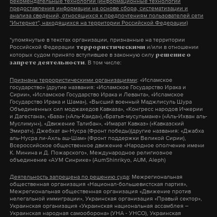
рекомендательные технологии (информационные технологии
предоставления информации на основе сбора, систематизации и
Его доставили в отдел полиции №10 «Советский»,
анализа сведений, относящихся к предпочтениям пользователей сети
"Интернет", находящихся на территории Российской Федерации)
где составили административный протокол о
хулиганстве. Материалы передадут в
*упомянутые в текстах организации, признанные на территории
Российской Федерации
и/или в отношении
террористическими
следственные органы для принятия
которых судом принято вступившее в законную силу
решение о
. В том числе:
запрете деятельности
процессуального решения. По словам местных
жителей, ежик не пострадал, его выпустили на
Признаны террористическими организациями
: «Исламское
государство» (другие названия: «Исламское Государство Ирака и
свободу.
Сирии», «Исламское Государство Ирака и Леванта», «Исламское
Государство Ирака и Шама»), «Высший военный Маджлисуль Шура
Объединенных сил моджахедов Кавказа», «Конгресс народов Ичкерии
и Дагестана», «База» («Аль-Каида»),«Братья-мусульмане» («Аль-Ихван аль-
Визит Мишустина и исполнение
Муслимун»), «Движение Талибан», «Имарат Кавказ» («Кавказский
патриотической песни
Эмират»), Джебхат ан-Нусра (Фронт победы)(другие названия: «Джабха
аль-Нусра ли-Ахль аш-Шам» (Фронт поддержки Великой Сирии),
Всероссийское общественное движение «Народное ополчение имени
К. Минина и Д. Пожарского», Международное религиозное
объединение «АУМ Синрике» (AumShinrikyo, AUM, Aleph)
Деятельность запрещена по решению суда
: Межрегиональная
общественная организация «Национал-большевистская партия»,
Межрегиональная общественная организация «Движение против
нелегальной иммиграции», Украинская организация «Правый сектор»,
Украинская организация «Украинская национальная ассамблея –
Украинская народная самооборона» (УНА - УНСО), Украинская