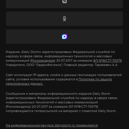
В Новосибирске у гимназии «Горностай» на глазах
у детей задержали жонглера ежом, который во
время шоу несколько раз снял с себя брюки.
Издание
«Daily Storm»
зарегистрировано Федеральной службой по
надзору в сфере связи, информационных технологий и массовых
Мужчина пришел на линейку, желая «скрасить
коммуникаций
(Роскомнадзор)
20.07.2017 за номером
ЭЛ №ФС77-70379
Учредитель: ООО "ОрденФеликса", Главный редактор: Таразевич А.А.
детям волнение»: он начал жонглировать сначала
мячами, а потом и живым ежиком, свернувшимся
Сайт использует IP адреса, cookie и данные геолокации пользователей
сайта, условия использования содержатся в
Политике по защите
в клубок.
персональных данных.
Сообщения и материалы информационного издания Daily Storm
Представление омрачилось тем, что он несколько
(зарегистрировано Федеральной службой по надзору в сфере связи,
информационных технологий и массовых коммуникаций
раз снял с себя брюки, из-за чего родители сочли
(Роскомнадзор) 20.07.2017 за номером ЭЛ №ФС77-70379)
сопровождаются гиперссылкой на материал с пометкой Daily Storm.
его эксгибиционистом. В итоге горе-жонглера на
глазах у детей задержал наряд полиции.
На информационном ресурсе dailystorm.ru применяются