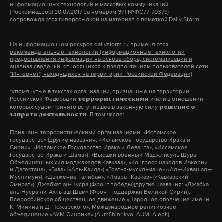
информационных технологий и массовых коммуникаций
другая структура.
(Роскомнадзор) 20.07.2017 за номером ЭЛ №ФС77-70379)
сопровождаются гиперссылкой на материал с пометкой Daily Storm.
алексей смирнов
растрата
курская область
#
#
#
На информационном ресурсе dailystorm.ru применяются
рекомендательные технологии (информационные технологии
предоставления информации на основе сбора, систематизации и
анализа сведений, относящихся к предпочтениям пользователей сети
"Интернет", находящихся на территории Российской Федерации)
*упомянутые в текстах организации, признанные на территории
Российской Федерации
и/или в отношении
террористическими
которых судом принято вступившее в законную силу
решение о
. В том числе:
запрете деятельности
Признаны террористическими организациями
: «Исламское
государство» (другие названия: «Исламское Государство Ирака и
Сирии», «Исламское Государство Ирака и Леванта», «Исламское
Государство Ирака и Шама»), «Высший военный Маджлисуль Шура
Объединенных сил моджахедов Кавказа», «Конгресс народов Ичкерии
и Дагестана», «База» («Аль-Каида»),«Братья-мусульмане» («Аль-Ихван аль-
Муслимун»), «Движение Талибан», «Имарат Кавказ» («Кавказский
Эмират»), Джебхат ан-Нусра (Фронт победы)(другие названия: «Джабха
аль-Нусра ли-Ахль аш-Шам» (Фронт поддержки Великой Сирии),
Всероссийское общественное движение «Народное ополчение имени
К. Минина и Д. Пожарского», Международное религиозное
объединение «АУМ Синрике» (AumShinrikyo, AUM, Aleph)