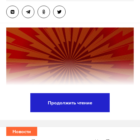
коттеджи. В итоге земельную сделку
аннулировали, а дома снесли.
В 2018 году Уфимцева объявили в
международный розыск и заочно арестовали.
Сегодня экс-чиновника задержали в аэропорту
Челябинска, уточняет 74. RU.
Он прилетел из-за границы, чтобы явиться в
правоохранительные органы, пишет издание.
Полиция опубликовала кадры задержания.
Сейчас Уфимцев находится в изоляторе
Продолжить чтение
временного задержания.
Российские силовики разгромили в Брянской
области диверсионную группу Службы
спецопераций Украины. Об этом сообщили в
Новости
Подпишитесь на Daily Storm в
MAX
. Он
Федеральной службе безопасности России.