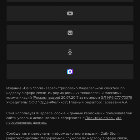
работает там, где тормозит интернет.
Дзен
VK
А еще мы есть в
Telegram
,
Дзен
и
VK
.
Макс
Telegram
дрг
украина
брянская область
фсб
#
#
#
#
Дзен
VK
4 августа стало известно, что в Курской области
ликвидируют Корпорацию развития — «ее карму
почистить невозможно». Об этом заявил врио
губернатора Александр Хинштейн.
Издание
«Daily Storm»
зарегистрировано Федеральной службой по
надзору в сфере связи, информационных технологий и массовых
коммуникаций
(Роскомнадзор)
20.07.2017 за номером
ЭЛ №ФС77-70379
Учредитель: ООО "ОрденФеликса", Главный редактор: Таразевич А.А.
На заседании правительства главе региона
доложили, что подготовлено распоряжение об
Сайт использует IP адреса, cookie и данные геолокации пользователей
сайта, условия использования содержатся в
Политике по защите
упразднении корпорации, идет согласование.
персональных данных.
Вопросами, связанными с инвестициями, вместо
Сообщения и материалы информационного издания Daily Storm
ликвидированной организации будет заниматься
(зарегистрировано Федеральной службой по надзору в сфере связи,