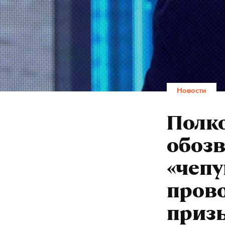
Новости
Полк
обоз
«чепу
прово
приз