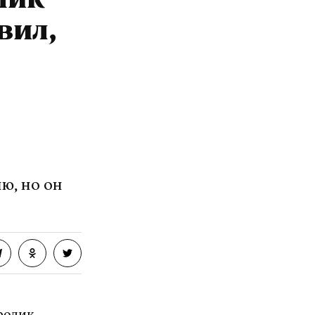
лик
вил,
ю, но он