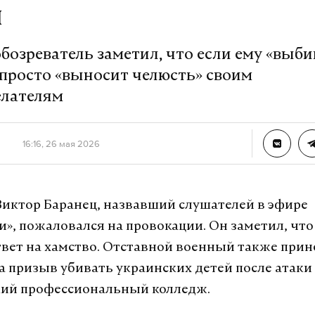
й
озреватель заметил, что если ему «выби
 просто «выносит челюсть» своим
лателям
16:16, 26 мая 2026
иктор Баранец, назвавший слушателей в эфире
», пожаловался на провокации. Он заметил, что
твет на хамство. Отставной военный также прин
а призыв убивать украинских детей после атаки
кий профессиональный колледж.