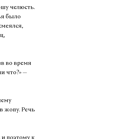
ошу челюсть.
ья было
смеялся,
ц,
зв во время
и что?» —
шему
в жопу. Речь
 и поэтому к