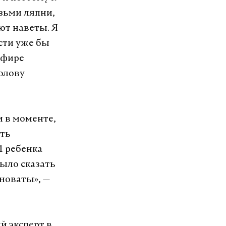
озьми ляпни,
ют наветы. Я
сти уже бы
эфире
голову
и в моменте,
ать
1 ребенка
было сказать
иноваты», —
й эксперт в