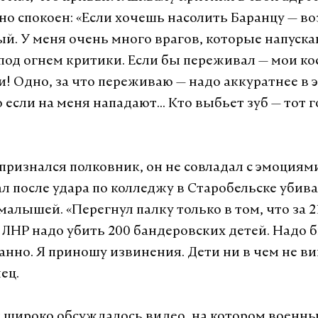
но спокоен: «Если хочешь насолить Баранцу — в
ый. У меня очень много врагов, которые напуска
 под огнем критики. Если бы переживал — мои ко
и! Одно, за что переживаю — надо аккуратнее в 
 если на меня нападают... Кто выбьет зуб — тот 
 признался полковник, он не совладал с эмоциям
ал после удара по колледжу в Старобельске убив
малышей. «Перегнул палку только в том, что за 2
 ЛНР надо убить 200 бандеровских детей. Надо 
анно. Я приношу извинения. Дети ни в чем не в
ец.
и широко обсуждалось видео, на котором военны