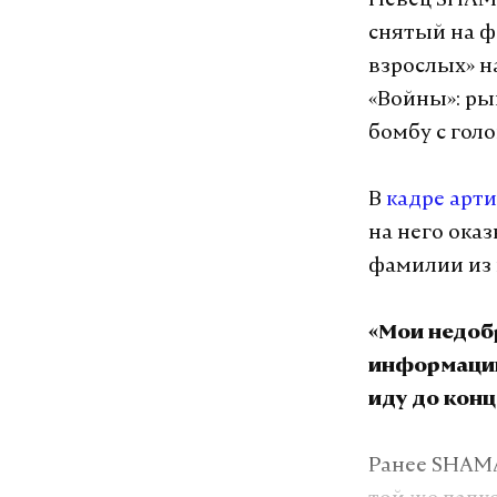
Певец SHAMA
снятый на ф
взрослых» н
«Войны»: ры
бомбу с гол
В
кадре арти
на него ока
фамилии из 
«Мои недоб
информацию
иду до конц
Ранее SHAMA