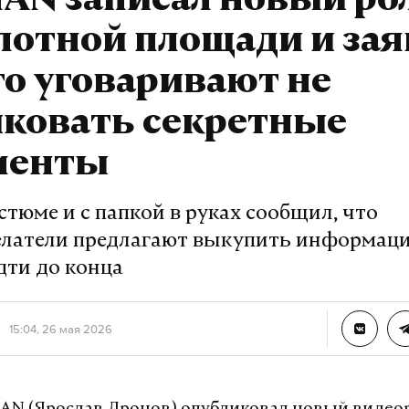
AN записал новый ро
лотной площади и зая
го уговаривают не
иковать секретные
менты
стюме и с папкой в руках сообщил, что
латели предлагают выкупить информаци
дти до конца
15:04, 26 мая 2026