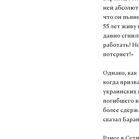
ней абсолют
что он пьян
55 лет живу
давно сгнил
работать! Но
потеряет!»
Однако, как
когда призв
украинских 
погибшего в
более сдерж
сказал Баран
Ранее в Сет