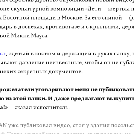
N (Ярослав Дронов) опубликовал новый видео
оне скульптурной композиции «Дети — жертвы 
а Болотной площади в Москве. За его спиной — ф
царь в доспехах, противогазе и с крыльями, де
овой Микки Мауса.
ст
, одетый в костюм и держащий в руках папку, 
зывают давление неизвестные, чтобы он не публ
неких секретных документов.
рожелатели уговаривают меня не публиковат
 из этой папки. И даже предлагают выкупить 
— сказал исполнитель.
а!»
N уже публиковал видео, стоя у здания посольс