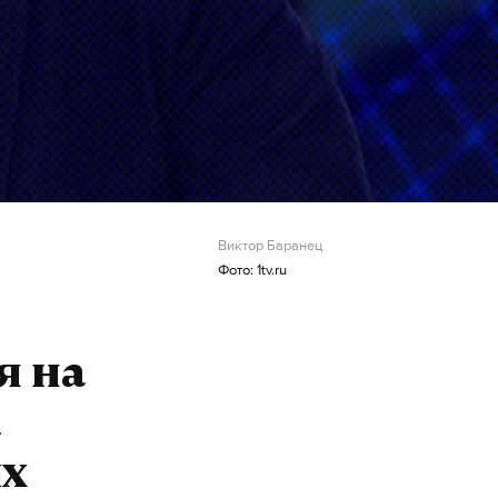
Виктор Баранец
Фото: 1tv.ru
я на
а
их