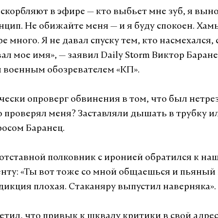
оскорбляют в эфире — кто выбьет мне зуб, я вын
нцип. Не обижайте меня — и я буду спокоен. Хам
е много. Я не давал спуску тем, кто насмехался, 
л мое имя», — заявил Daily Storm Виктор Баране
 военным обозревателем «КП».
чески опроверг обвинения в том, что был нетре
то проверял меня? Заставляли дышать в трубку ил
росом Баранец.
 отставной полковник с иронией обратился к на
нту: «Ты вот тоже со мной общаешься и пьяный 
 дикция плохая. Стаканяру выпустил наверняка».
етил, что привык к шквалу критики в свой адрес