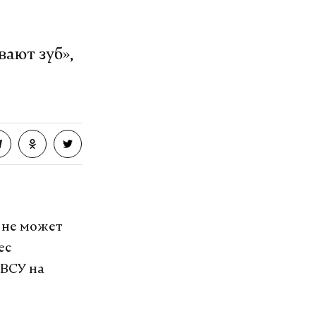
вают зуб»,
 не может
ес
 ВСУ на