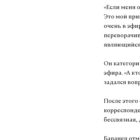
«Если меня 
Это мой при
очень в эфир
переворачива
являющийся
Он категори
эфира. «А к
задался воп
После этого
корреспонде
бессвязная,
Баранец отм