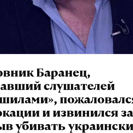
овник Баранец,
вавший слушателей
шилами», пожаловалс
кации и извинился з
ыв убивать украинск