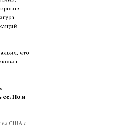
ролик,
пороков
игура
ржащий
заявил, что
иковал
ь
ее. Но я
тва США с