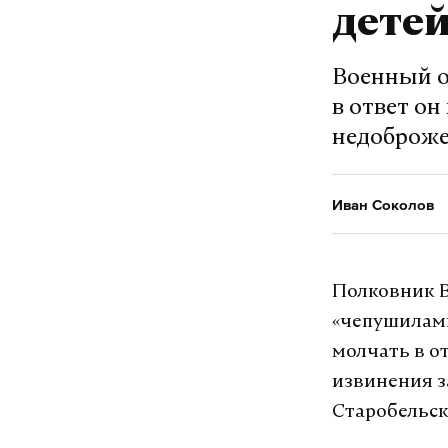
дете
Военный об
в ответ он
недоброже
Иван Соколов
Полковник В
«чепушилами
молчать в о
извинения з
Старобельс