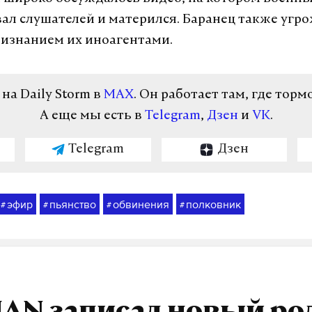
ал слушателей и матерился. Баранец также угр
ризнанием их иноагентами.
а Daily Storm в
MAX
. Он работает там, где торм
А еще мы есть в
Telegram
,
Дзен
и
VK
.
Telegram
Дзен
эфир
пьянство
обвинения
полковник
#
#
#
#