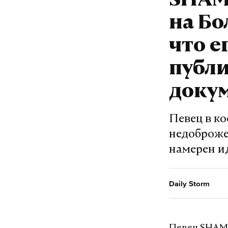
SHAM
на Бо
что е
публ
доку
Певец в ко
недоброже
намерен и
Daily Storm