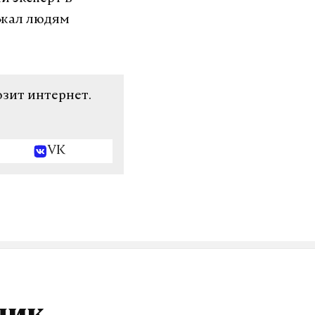
ожал людям
озит интернет.
VK