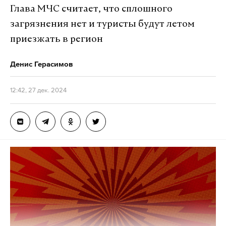
Глава МЧС считает, что сплошного
Штайнмайер рассказал, что провел переговоры с
загрязнения нет и туристы будут летом
председателями фракций и групп в бундестаге,
приезжать в регион
«чтобы убедиться в том, что больше нет никаких
перспектив создания стабильного
Денис Герасимов
парламентского большинства для правительства
ФРГ».
12:42, 27 дек. 2024
16 декабря на внеочередном заседании бундестаг
отказал в доверии правительству канцлера
Олафа Шольца. 394 депутата проголосовали за
роспуск парламента и проведение новых выборов,
207 поддержали кабмин Шольца, 116
воздержались.
Коалиция из представителей Социал-
демократической партии, «Зеленых» и Свободной