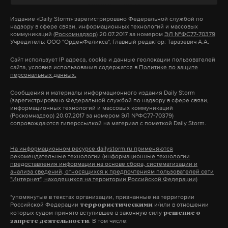
поверить в чудо.
катастрофы
привлекли
военных.
Издание
«Daily Storm»
зарегистрировано Федеральной службой по
надзору в сфере связи, информационных технологий и массовых
Также на площадке фестиваля «Путешествие в
коммуникаций
(Роскомнадзор)
20.07.2017 за номером
ЭЛ №ФС77-70379
Учредитель: ООО "ОрденФеликса", Главный редактор: Таразевич А.А.
Рождество» можно поучаствовать в квестах,
Подпишитесь на Daily Storm в
MAX
. Он
посвященных истории Москвы, сделать
Сайт использует IP адреса, cookie и данные геолокации пользователей
работает там, где тормозит интернет.
сайта, условия использования содержатся в
Политике по защите
атмосферные фото на фоне праздничных
А еще мы есть в
Telegram
,
Дзен
и
VK
.
персональных данных.
декораций.
Сообщения и материалы информационного издания Daily Storm
Макс
Telegram
(зарегистрировано Федеральной службой по надзору в сфере связи,
информационных технологий и массовых коммуникаций
Для самых активных и любознательных
(Роскомнадзор) 20.07.2017 за номером ЭЛ №ФС77-70379)
Дзен
VK
сопровождаются гиперссылкой на материал с пометкой Daily Storm.
подготовили символические призы и сувениры. В
магазинчиках на территории площадки
На информационном ресурсе dailystorm.ru применяются
туризм
краснодарский край
разлив мазута
«Путешествие в Рождество» есть разные домики
#
#
#
рекомендательные технологии (информационные технологии
предоставления информации на основе сбора, систематизации и
со вкусностями, с продукцией ручной работы от
мчс
анализа сведений, относящихся к предпочтениям пользователей сети
#
"Интернет", находящихся на территории Российской Федерации)
именитых мастериц.
*упомянутые в текстах организации, признанные на территории
Российской Федерации
и/или в отношении
террористическими
Также доступны каток, семейные забавы, музыка
которых судом принято вступившее в законную силу
решение о
. В том числе:
запрете деятельности
и благотворительность! Подробности о