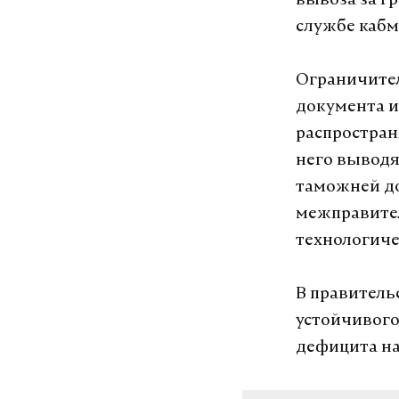
вывоза за г
службе кабм
Ограничител
документа и 
распростран
него выводя
таможней до
межправител
технологиче
В правитель
устойчивого
дефицита на