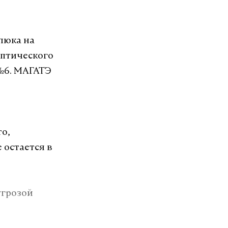
люка на
оптического
 №6. МАГАТЭ
о,
 остается в
угрозой