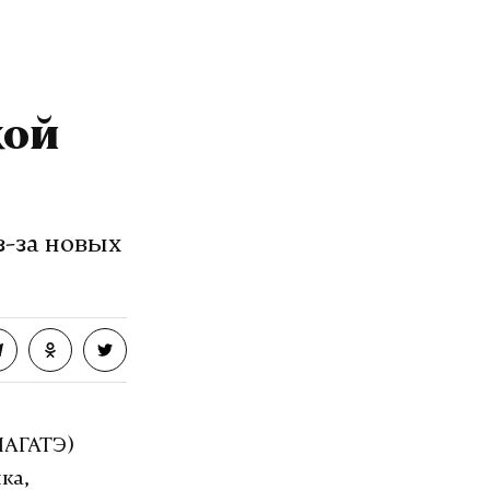
кой
з-за новых
МАГАТЭ)
ка,