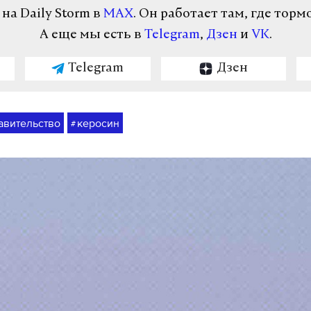
а Daily Storm в
MAX
. Он работает там, где торм
А еще мы есть в
Telegram
,
Дзен
и
VK
.
Telegram
Дзен
авительство
керосин
#