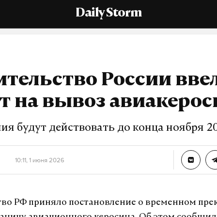
Daily Storm
тельство России вве
т на вывоз авиакерос
ия будут действовать до конца ноября 20
10:11, 1 июня 2026
во РФ приняло постановление о временном пр