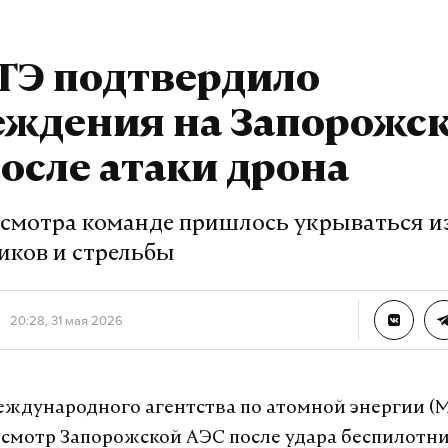
анкер
эммануэль макрон
#
ТЭ подтвердило
еждения на Запорожс
урналист отдела «undefined»
осле атаки дрона
осмотра команде пришлось укрываться и
иков и стрельбы
20:28, 31 мая 2026
ждународного агентства по атомной энергии (
смотр Запорожской АЭС после удара беспилотни