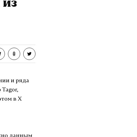
 из
нии и ряда
 Tagor,
этом в X
асно данным