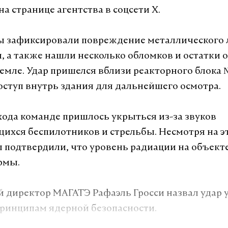
а странице агентства в соцсети X.
 зафиксировали повреждение металлического 
я, а также нашли несколько обломков и остатки 
земле. Удар пришелся вблизи реакторного блока
оступ внутрь здания для дальнейшего осмотра.
хода команде пришлось укрыться из-за звуков
хся беспилотников и стрельбы. Несмотря на эт
 подтвердили, что уровень радиации на объекте
рмы.
 директор МАГАТЭ Рафаэль Гросси назвал удар 
ринципам ядерной безопасности.