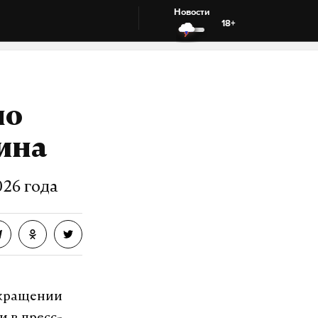
Новости
18+
ло
ина
26 года
екращении