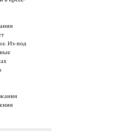
 в пресс-
вания
ет
же. Из-под
нные
ках
в
ржания
щения