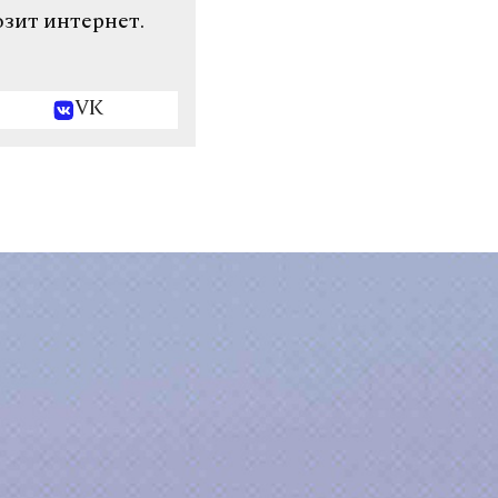
озит интернет.
VK