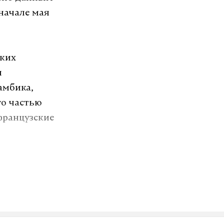
 начале мая
ских
и
амбика,
го частью
 французские
озит интернет.
VK