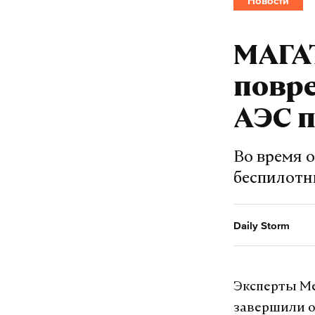
Новости
франция
т
#
#
МАГА
повр
Анна Иванова
ж
АЭС п
Во время 
беспилотн
Daily Storm
Эксперты Ме
завершили о