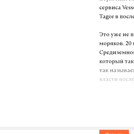
сервиса Vess
Tagor в посл
Это уже не 
моряков. 20
Средиземног
который так
так называе
власти после
Подпишитесь н
Макс