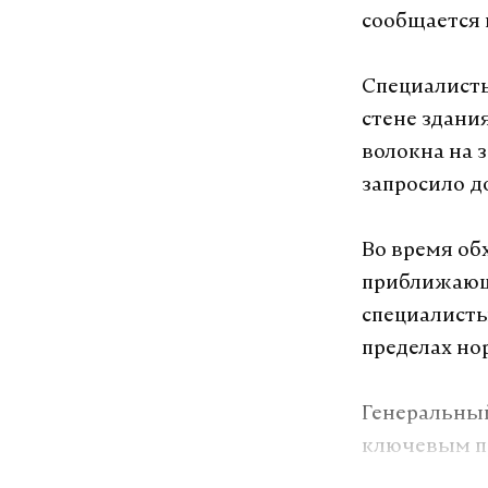
сообщается н
Специалисты
стене здани
волокна на 
запросило д
Во время об
приближающи
специалисты
пределах но
Генеральный
ключевым п