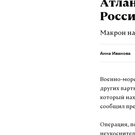
Атлан
Росс
Макрон наз
Анна Иванова
Военно-морс
других парт
который нах
сообщил пре
Операция, п
неукоснител