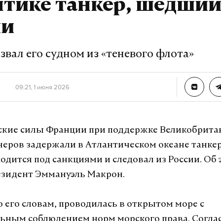
тике танкер, шедший
ии
вал его судном из «теневого флота»
09:21, 1 июня 2026
кие силы Франции при поддержке Великобрита
неров задержали в Атлантическом океане танкер
одится под санкциями и следовал из России. Об 
зидент Эммануэль Макрон.
о его словам, проводилась в открытом море с
ьным соблюдением норм морского права. Согл