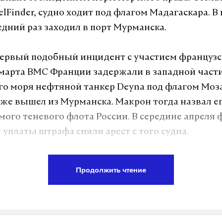
elFinder, судно ходит под флагом Мадагаскара. В
едний раз заходил в порт Мурманска.
первый подобный инцидент с участием француз
 марта ВМС Франции задержали в западной част
о моря нефтяной танкер Deyna под флагом Моз
же вышел из Мурманска. Макрон тогда назвал е
мого теневого флота России. В середине апреля
 уплаты штрафа сняли арест с того судна.
Продолжить чтение
а Daily Storm в
MAX
. Он работает там, где торм
А еще мы есть в
Telegram
,
Дзен
и
VK
.
Telegram
Дзен