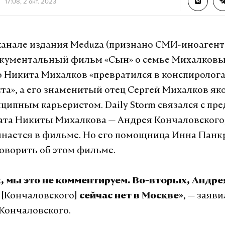
17:08, 2 окт. 2023
канале издания Meduza (признано СМИ-иноаген
окументальный фильм «Сын» о семье Михалковы
о Никита Михалков «превратился в конспиролога
та», а его знаменитый отец Сергей Михалков як
ципным карьеристом. Daily Storm связался с пр
ата Никиты Михалкова — Андрея Кончаловского
нается в фильме. Но его помощница Инна Пан
говорить об этом фильме.
, мы это не комментируем. Во-вторых, Андре
[Кончаловского]
, — заяви
а
сейчас нет в Москве»
Кончаловского.