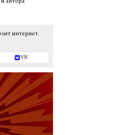
 и автора
озит интернет.
VK