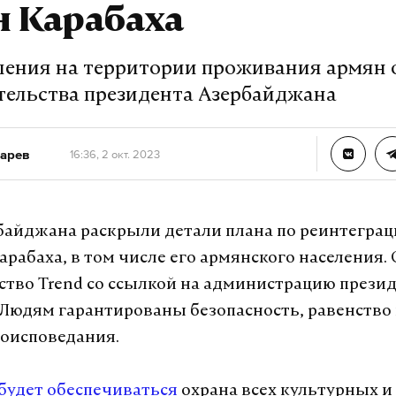
 Карабаха
ления на территории проживания армян
тельства президента Азербайджана
арев
16:36, 2 окт. 2023
байджана раскрыли детали плана по реинтегра
арабаха, в том числе его армянского населения. 
ство Trend со ссылкой на администрацию прези
 Людям гарантированы безопасность, равенство 
роисповедания.
будет обеспечиваться
охрана всех культурных и