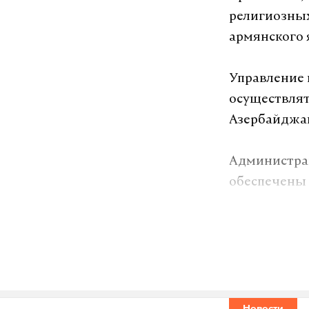
религиозных
армянского 
Управление 
осуществлят
Азербайджан
Администрац
обеспечены 
автомобильн
того, обесп
Осуществля
на территор
субсидирова
Новости