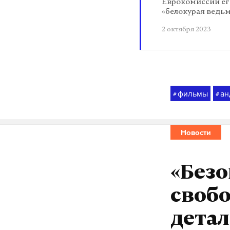
Еврокомиссии его
«белокурая ведь
2 октября 2023
фильмы
ан
#
#
Новости
«Безо
свобо
детал