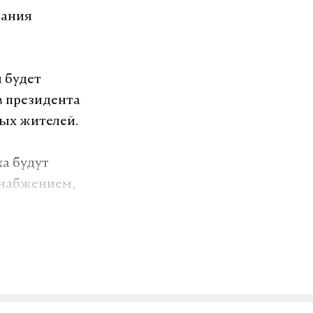
вания
 будет
в президента
ных жителей.
а будут
снабжением,
одий. Кроме
рбайджана.
ятельности
едитам и