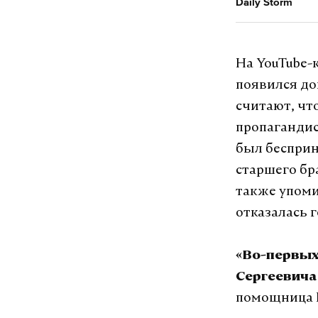
Daily Storm
На YouTube-
появился д
считают, чт
пропагандис
был бесприн
старшего бр
также упоми
отказалась 
«Во-первых
Сергеевич
помощница 