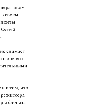
ооперативом
 в своем
Никиты
 Сети 2
.
 не снимает
а фоне его
утительными
и в том, что
а режиссера
торы фильма