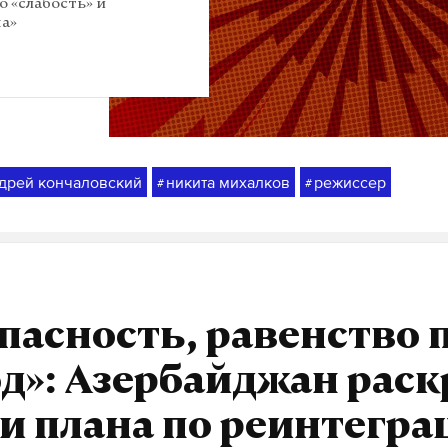
 «слабость» и
ма»
дрей кончаловский
никита михалков
режиссер
#
#
пасность, равенство 
д»: Азербайджан рас
и плана по реинтегра