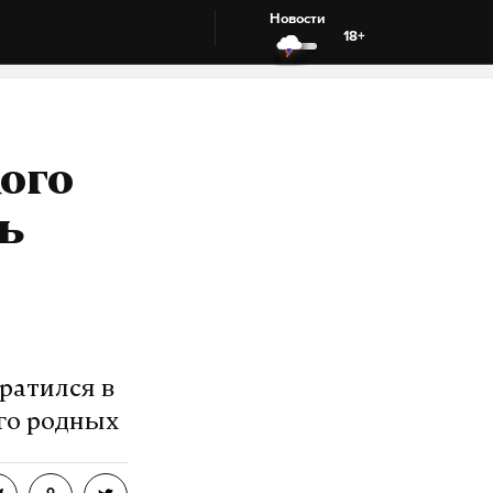
Новости
18+
ого
ь
ратился в
его родных