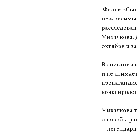
Фильм «Сын»
независимых
расследова
Михалкова. 
октября и з
В описании 
и не снимае
пропаганди
конспиролог
Михалкова т
он якобы ра
— легендарн