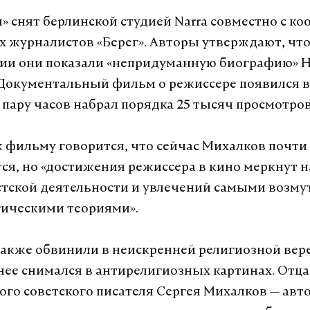
 снят берлинской студией Narra совместно с к
 журналистов «Берег». Авторы утверждают, что
нии они показали «непридуманную биографию» 
Документальный фильм о режиссере появился в
а пару часов набрал порядка 25 тысяч просмотров
к фильму говорится, что сейчас Михалков почти
тся, но «достижения режиссера в кино меркнут н
стской деятельности и увлечений самыми возм
ическими теориями».
акже обвинили в неискренней религиозной вере 
нее снимался в антирелигиозных картинах. Отц
ого советского писателя Сергея Михалков — ав