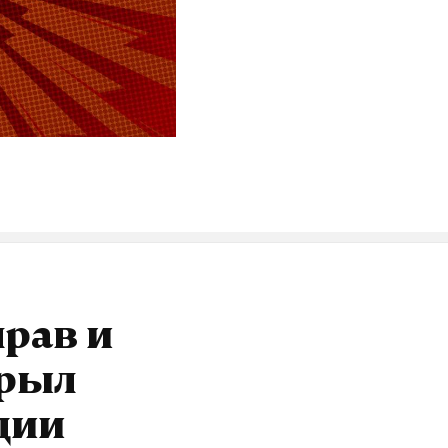
прав и
крыл
ции