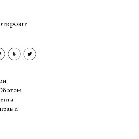
 откроют
ции
Об этом
дента
прав и