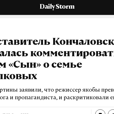
Daily Storm
ставитель Кончаловск
залась комментироват
 «Сын» о семье
лковых
ртины заявили, что режиссер якобы прев
ога и пропагандиста, и раскритиковали 