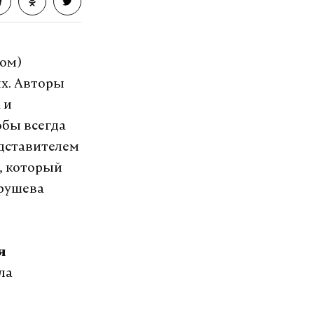
том)
х. Авторы
 и
обы всегда
едставителем
, который
крушева
я
ла