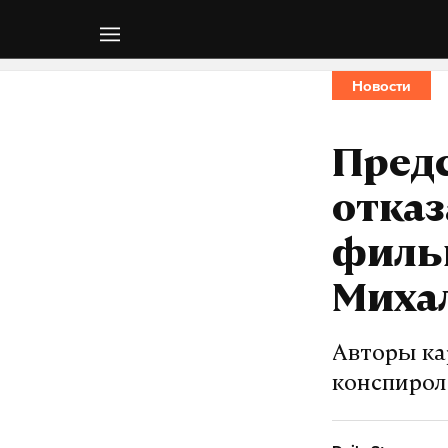
Новости
Пред
отка
фильм
Миха
Авторы ка
конспирол