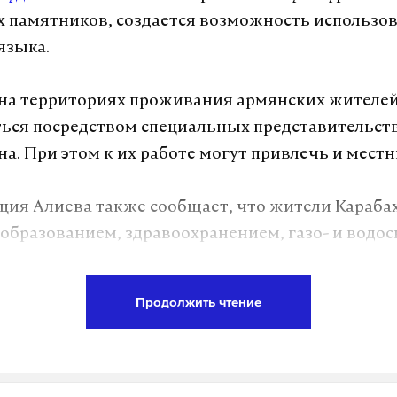
 памятников, создается возможность использо
языка.
на территориях проживания армянских жителей
ься посредством специальных представительст
а. При этом к их работе могут привлечь и мест
ия Алиева также сообщает, что жители Карабах
образованием, здравоохранением, газо- и водо
ыми дорогами, связью, мелиорацией сельхозуг
ечивается полный ввод в обращение валюты Азе
Продолжить чтение
ются меры поддержки предпринимательской де
иях проживания жителей. Льготные кредиты,
ние процентов, предоставление гарантий по кр