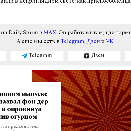
вили в неприглядном свете: как приспособленца
а Daily Storm в
MAX
. Он работает там, где торм
А еще мы есть в
Telegram
,
Дзен
и
VK
.
Telegram
Дзен
 новом выпуске
назвал фон дер
 и опрокинул
сив огурцом
 что председатель