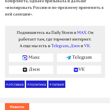
конфликта, однако призывала и дальше
«изолировать Россию и по-прежнему применять к
ней санкции».
Подпишитесь на Daily Storm в
MAX
. Он
работает там, где тормозит интернет.
А еще мы есть в
Telegram
,
Дзен
и
VK
.
Макс
Telegram
Дзен
VK
отставка
политика
латвия
#
#
#
Новости