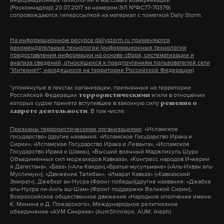
(Роскомнадзор) 20.07.2017 за номером ЭЛ №ФС77-70379)
сопровождаются гиперссылкой на материал с пометкой Daily Storm.
Ранее Daily Storm
поговорил
о смене губернаторов
в приграничье с политологами.
На информационном ресурсе dailystorm.ru применяются
рекомендательные технологии (информационные технологии
предоставления информации на основе сбора, систематизации и
анализа сведений, относящихся к предпочтениям пользователей сети
"Интернет", находящихся на территории Российской Федерации)
Подпишитесь на Daily Storm в
MAX
. Он
работает там, где тормозит интернет.
*упомянутые в текстах организации, признанные на территории
Российской Федерации
и/или в отношении
террористическими
А еще мы есть в
Telegram
,
Дзен
и
VK
.
которых судом принято вступившее в законную силу
решение о
. В том числе:
запрете деятельности
Макс
Telegram
Признаны террористическими организациями
: «Исламское
государство» (другие названия: «Исламское Государство Ирака и
Сирии», «Исламское Государство Ирака и Леванта», «Исламское
Дзен
VK
Государство Ирака и Шама»), «Высший военный Маджлисуль Шура
Объединенных сил моджахедов Кавказа», «Конгресс народов Ичкерии
и Дагестана», «База» («Аль-Каида»),«Братья-мусульмане» («Аль-Ихван аль-
Муслимун»), «Движение Талибан», «Имарат Кавказ» («Кавказский
отставка
белгородская область
гладков
#
#
#
Эмират»), Джебхат ан-Нусра (Фронт победы)(другие названия: «Джабха
аль-Нусра ли-Ахль аш-Шам» (Фронт поддержки Великой Сирии),
Всероссийское общественное движение «Народное ополчение имени
К. Минина и Д. Пожарского», Международное религиозное
объединение «АУМ Синрике» (AumShinrikyo, AUM, Aleph)