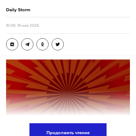
Daily Storm
С Андреем Вознесенским Богуславская
познакомилась в 1963 году, когда он уже входил в
10:09, 14 мая 2026
число самых заметных поэтов-шестидесятников
в СССР. Писательница стала «спутником и
соратником всей его жизни». Ей Вознесенский
посвятил поэму «Оза». Они прожили в браке 46
лет.
Андрея Вознесенского не стало в 2010 году в
возрасте 77 лет.
поэты
смерть
писатели
#
#
#
Продолжить чтение