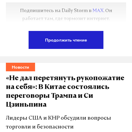
Подпишитесь на Daily Storm в
MAX
. Он
работает там, где тормозит интернет.
А еще мы есть в
Telegram
,
Дзен
и
VK
.
Продолжить чтение
Макс
Telegram
Дзен
VK
Новости
Зоя Богуславская — советский и российский
«Не дал перетянуть рукопожатие
литературовед, искусствовед, автор
на себя»: В Китае состоялись
художественной, документальной и мемуарной
переговоры Трампа и Си
прозы. Выступала инициатором учреждения
Цзиньпина
негосударственной премии «Триумф» в области
литературы и искусства, участвовала в создании
Лидеры США и КНР обсудили вопросы
Центра Вознесенского. Заслуженный работник
торговли и безопасности
культуры России.