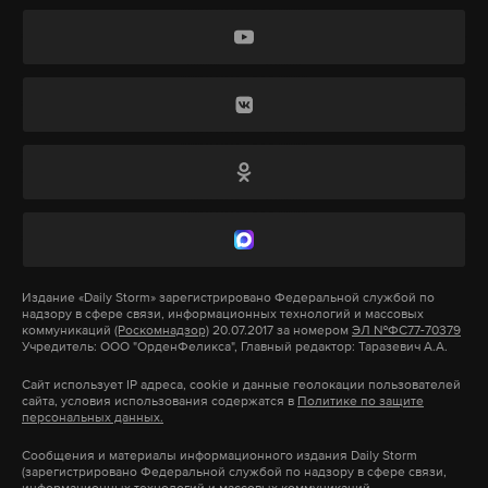
видели, что мы ошибаемся, старались
максимально быстро все исправить»
.
Главным пожеланием бывший губернатор назвал
победу.
«Именно Белгородская область, как
никто другой, заслужила ее. Уверен, что она
скоро наступит»
, — сказал он. В своем обращении
Гладков также поблагодарил президента России
Владимира Путина за постоянное внимание,
помощь и поддержку.
Издание
«Daily Storm»
зарегистрировано Федеральной службой по
надзору в сфере связи, информационных технологий и массовых
Оставивший свой пост губернатор Брянской
коммуникаций
(Роскомнадзор)
20.07.2017 за номером
ЭЛ №ФС77-70379
Учредитель: ООО "ОрденФеликса", Главный редактор: Таразевич А.А.
области Александр Богомаз на вопрос о планах
Сайт использует IP адреса, cookie и данные геолокации пользователей
после отставки ответил РБК:
«Работать на благо
сайта, условия использования содержатся в
Политике по защите
персональных данных.
государства, а дальше вы все узнаете. Скоро
узнаете, давайте подождем»
. СМИ пишут, что
Сообщения и материалы информационного издания Daily Storm
(зарегистрировано Федеральной службой по надзору в сфере связи,
Богомаз может перейти на работу в Госдуму.
информационных технологий и массовых коммуникаций