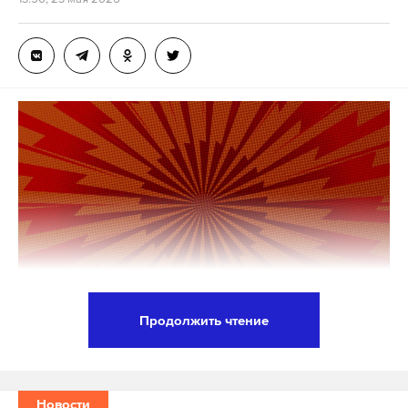
этом стараясь сохранить все выгоды от участия в
ЕАЭС.
Подпишитесь на Daily Storm в
MAX
. Он
работает там, где тормозит интернет.
А еще мы есть в
Telegram
,
Дзен
и
VK
.
Макс
Telegram
Дзен
VK
импорт
армения
роспотребнадзор
#
#
#
Продолжить чтение
Президент России Владимир Путин направил
председателю КНР Си Цзиньпину телеграмму с
соболезнованиями в связи с трагическими
Новости