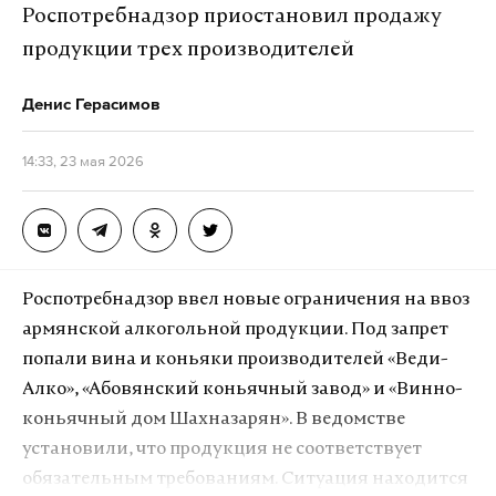
Роспотребнадзор приостановил продажу
Удар был нанесен по учебному корпусу и
продукции трех производителей
общежитию Старобельского профессионального
Денис Герасимов
колледжа. Президент России Владимир Путин
заявлял, что атака не была случайной — 16
14:33, 23 мая 2026
беспилотников тремя волнами били по одному и
тому же месту. Глава государства подчеркивал, что
рядом с колледжем нет никаких военных
объектов или объектов спецслужб.
Роспотребнадзор ввел новые ограничения на ввоз
армянской алкогольной продукции. Под запрет
Подпишитесь на Daily Storm в
MAX
. Он
попали вина и коньяки производителей «Веди-
работает там, где тормозит интернет.
Алко», «Абовянский коньячный завод» и «Винно-
А еще мы есть в
Telegram
,
Дзен
и
VK
.
коньячный дом Шахназарян». В ведомстве
Макс
Telegram
установили, что продукция не соответствует
обязательным требованиям. Ситуация находится