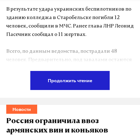
В результате удара украинских беспилотников по
зданию колледжа в Старобельске погибли 12
человек, сообщили в МЧС. Ранее глава ЛНР Леонид
Пасечник сообщал о 11 жертвах.
Всего, по данным ведомства, пострадали 48
человек. Предварительно, под завалами остаются
еще девять человек. К спасательным работам
привлекли дополнительные силы
Продолжить чтение
горноспасательных подразделений.
Атака произошла утром 22 мая. В момент удара в
Новости
здании находились 86 человек. После
происшествия в ЛНР ввели режим чрезвычайной
Россия ограничила ввоз
ситуации регионального уровня. Возбуждено
армянских вин и коньяков
уголовное дело о теракте.