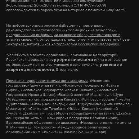
турция
россияне
дтп
#
#
#
информационных технологий и массовых коммуникаций
(Роскомнадзор) 20.07.2017 за номером ЭЛ №ФС77-70379)
сопровождаются гиперссылкой на материал с пометкой Daily Storm.
На информационном ресурсе dailystorm.ru применяются
рекомендательные технологии (информационные технологии
предоставления информации на основе сбора, систематизации и
анализа сведений, относящихся к предпочтениям пользователей сети
"Интернет", находящихся на территории Российской Федерации)
*упомянутые в текстах организации, признанные на территории
Российской Федерации
и/или в отношении
террористическими
которых судом принято вступившее в законную силу
решение о
. В том числе:
запрете деятельности
Признаны террористическими организациями
: «Исламское
государство» (другие названия: «Исламское Государство Ирака и
Сирии», «Исламское Государство Ирака и Леванта», «Исламское
Государство Ирака и Шама»), «Высший военный Маджлисуль Шура
Объединенных сил моджахедов Кавказа», «Конгресс народов Ичкерии
и Дагестана», «База» («Аль-Каида»),«Братья-мусульмане» («Аль-Ихван аль-
Муслимун»), «Движение Талибан», «Имарат Кавказ» («Кавказский
Эмират»), Джебхат ан-Нусра (Фронт победы)(другие названия: «Джабха
аль-Нусра ли-Ахль аш-Шам» (Фронт поддержки Великой Сирии),
Всероссийское общественное движение «Народное ополчение имени
К. Минина и Д. Пожарского», Международное религиозное
объединение «АУМ Синрике» (AumShinrikyo, AUM, Aleph)