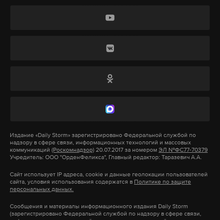
помощи.
Врачи оценивают состояние туристов как средней
и легкой степени тяжести.
Обстоятельства происшествия и причины аварии
устанавливаются.
Подпишитесь на Daily Storm в
MAX
. Он
работает там, где тормозит интернет.
Издание
«Daily Storm»
зарегистрировано Федеральной службой по
надзору в сфере связи, информационных технологий и массовых
А еще мы есть в
Telegram
,
Дзен
и
VK
.
коммуникаций
(Роскомнадзор)
20.07.2017 за номером
ЭЛ №ФС77-70379
Учредитель: ООО "ОрденФеликса", Главный редактор: Таразевич А.А.
Макс
Telegram
Сайт использует IP адреса, cookie и данные геолокации пользователей
сайта, условия использования содержатся в
Политике по защите
персональных данных.
Дзен
VK
Сообщения и материалы информационного издания Daily Storm
(зарегистрировано Федеральной службой по надзору в сфере связи,