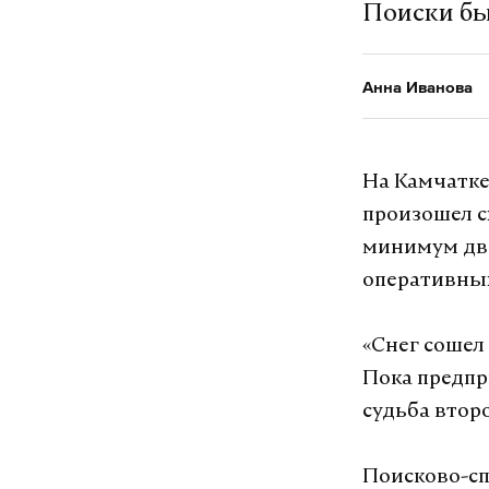
Поиски бы
Анна Иванова
На Камчатке
произошел с
минимум два
оперативных
«Снег сошел
Пока предпр
судьба второ
Поисково-сп