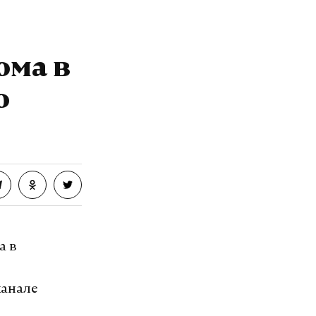
ома в
о
а в
канале