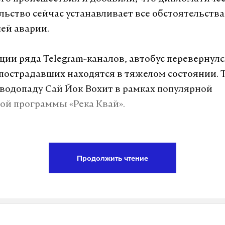
льство сейчас устанавливает все обстоятельства
ей аварии.
ии ряда Telegram-каналов, автобус перевернулся
 пострадавших находятся в тяжелом состоянии. 
 водопаду Сай Йок Вохит в рамках популярной
ой программы «Река Квай».
а Daily Storm в
MAX
. Он работает там, где торм
Продолжить чтение
А еще мы есть в
Telegram
,
Дзен
и
VK
.
Telegram
Дзен
иланд
дтп
#