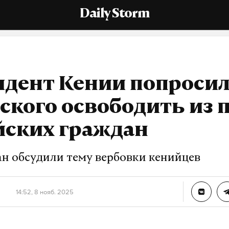
Daily Storm
дент Кении попросил
ского освободить из 
йских граждан
ан обсудили тему вербовки кенийцев
14:52, 8 нояб. 2025