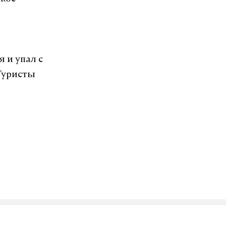
 и упал с
Туристы
озит интернет.
VK