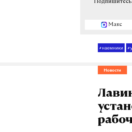
Подпишитесь н
Макс
наемники
#
#
Новости
Лави
устан
рабоч