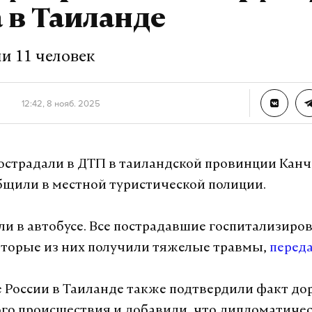
а Daily Storm в
MAX
. Он работает там, где торм
 в Таиланде
А еще мы есть в
Telegram
,
Дзен
и
VK
.
и 11 человек
Telegram
Дзен
12:42, 8 нояб. 2025
ель
камчатский край
#
пострадали в ДТП в таиландской провинции Канч
урналист отдела «undefined»
бщили в местной туристической полиции.
ли в автобусе. Все пострадавшие госпитализиро
торые из них получили тяжелые травмы,
перед
е России в Таиланде также подтвердили факт д
го происшествия и добавили, что дипломатиче