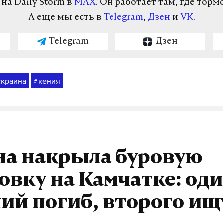
а Daily Storm в
MAX
. Он работает там, где торм
А еще мы есть в
Telegram
,
Дзен
и
VK
.
Telegram
Дзен
украина
кения
#
на накрыла буровую
овку на Камчатке: од
ий погиб, второго ищ