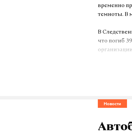
временно пр
темноты. В 
В Следствен
что погиб 3
организации
пока не уст
Агинское зо
районе Кам
региона. Ос
«Золото Кам
Новости
горно-обога
Автоб