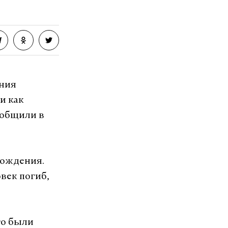
ения
и как
ообщили в
рождения.
век погиб,
го были