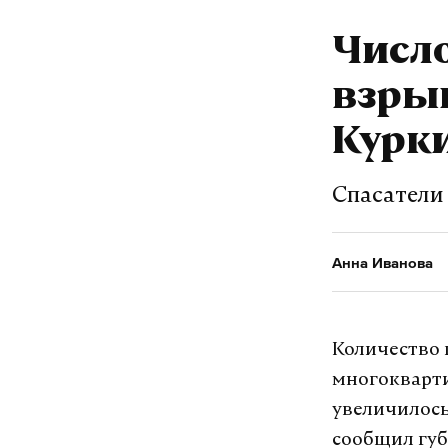
Числ
Анна Иванова
ж
взрыв
Курки
Спасатели
Анна Иванова
Количество 
многокварти
увеличилось
сообщил гу