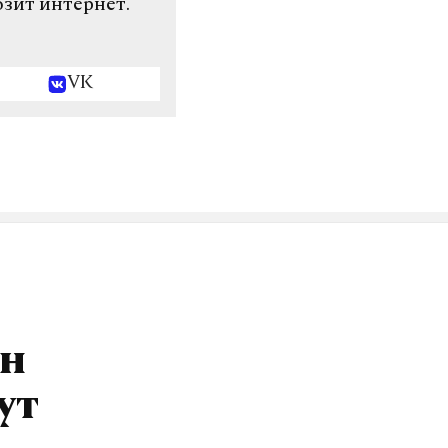
озит интернет.
VK
ин
ут