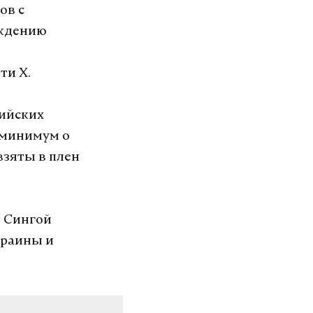
ов с
ождению
ти X.
нийских
 минимум о
взяты в плен
р Сингой
краины и