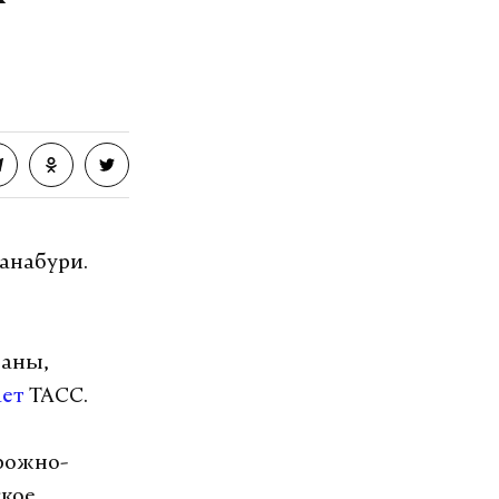
озит интернет.
VK
анабури.
ваны,
ает
ТАСС.
орожно-
ское