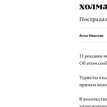
Подпишитесь н
холма
Пострадал
Макс
Анна Иванова
лавина
гиб
#
#
11 россиян 
Анна Иванова
ж
Об этом соо
Туристы еха
причем неко
В посольств
транспортно