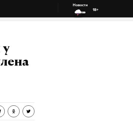
Новости
18+
 у
плена