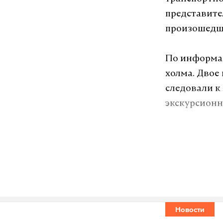
представите
произошедш
По информац
холма. Двое
следовали к
экскурсионн
Подпишитесь н
Макс
Новости
туристы
та
#
#