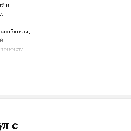
ий и
е.
ю сообщили,
ой
ашиниста
ыстринском
объектом
омпания
гинском
л с