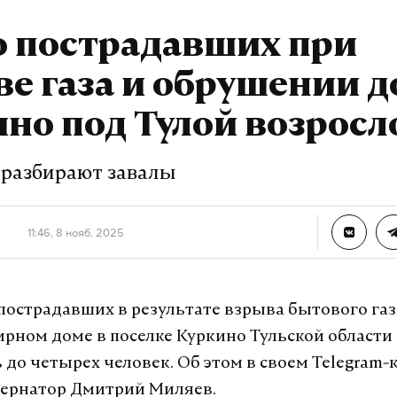
о пострадавших при
урналист отдела «undefined»
е газа и обрушении д
но под Тулой возросл
 разбирают завалы
11:46, 8 нояб. 2025
пострадавших в результате взрыва бытового газ
рном доме в поселке Куркино Тульской области
 до четырех человек. Об этом в своем Telegram-
бернатор Дмитрий Миляев.