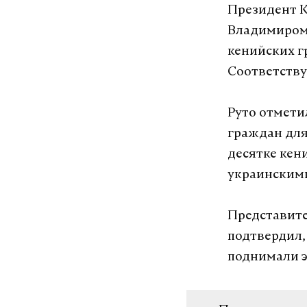
Президент К
Владимиром 
кенийских г
Соответству
Руто отмети
граждан для
десятке кен
украинским
Представите
подтвердил,
поднимали э