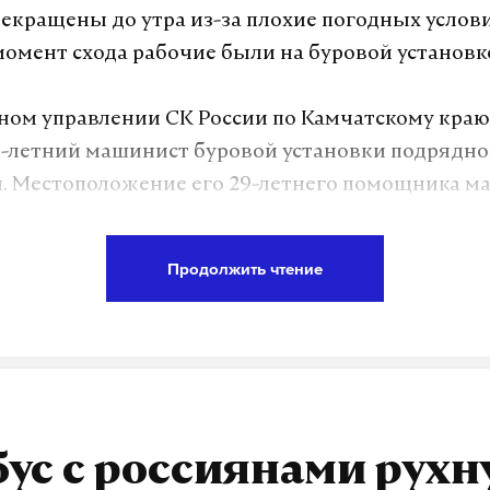
екращены до утра из-за плохие погодных услов
момент схода рабочие были на буровой установк
ном управлении СК России по Камчатскому кра
9-летний машинист буровой установки подрядн
. Местоположение его 29-летнего помощника м
ановлено.
Продолжить чтение
лоторудное месторождение, расположенное в Б
чатки, является ключевым золотодобывающим 
новной владелец и оператор месторождения — к
чатки». Она перерабатывает добытую руду на А
тительном комбинате.
ус с россиянами рухну