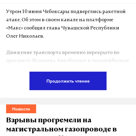
А еще мы есть в
Telegram
,
Дзен
и
VK
.
Утром 10 июня Чебоксары подверглись ракетной
атаке. Об этом в своем канале на платформе
Макс
Telegram
«Макс» сообщил глава Чувашской Республики
Дзен
VK
Олег Николаев.
Движение транспорта временно перекрыто по
севастополь
атаки всу
развожаев
#
#
#
проспекту Яковлева. Автобусные и троллейбусные
маршруты изменены и направлены через улицу
Гагарина. Жителей попросили сохранять
Продолжить чтение
спокойствие, оставаться в безопасных местах и
следовать инструкциям экстренных служб.
Ситуация находится под контролем, отметил
Новости
губернатор.
Взрывы прогремели на
В настоящее время уточняется количество
магистральном газопроводе в
пострадавших и число поврежденных объектов