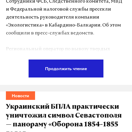
Сотрудники ФСБ, Следственного комитета, МВД
и Федеральной налоговой службы пресекли
деятельность руководителя компании
«Экологистика» в Кабардино-Балкарии. Об этом
сообщили в пресс-службах ведомств.
Региональный оператор по вывозу твердых
коммунальных отходов уклонился от уплаты
налогов на сумму свыше 500 миллионов рублей.
Продолжить чтение
По данным следствия, при исполнении
государственных контрактов ООО
«Экологистика» сознательно искажало налоговую
Новости
отчетность, чтобы занизить платежи в бюджет.
Для этого использовались фирмы-однодневки —
Украинский БПЛА практически
они создавали видимость реальных сделок, а в
уничтожил символ Севастополя
документах отражались фиктивные расходы. Так
— панораму «Оборона 1854-1855
компания незаконно получала вычеты по налогу