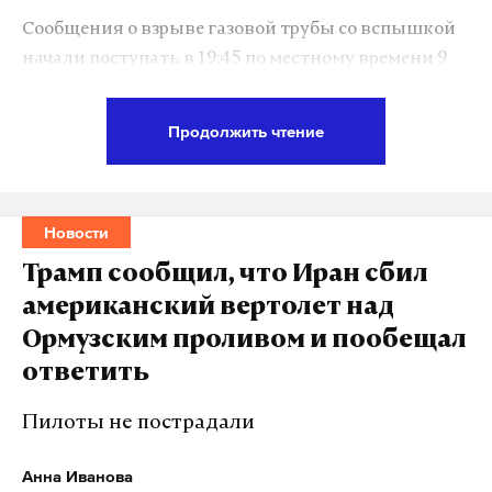
А еще мы есть в
Telegram
,
Дзен
и
VK
.
Сообщения о взрыве газовой трубы со вспышкой
Макс
Telegram
начали поступать в 19:45 по местному времени 9
июня. В результате происшествия вспыхнул
Дзен
VK
крупный пожар в промышленной зоне.
Продолжить чтение
чувашия
чебоксары
ракетная опасность
#
#
#
По данным администрации города, горит
газораспределительная станция. Жильцов домов,
Новости
расположенных рядом с местом возгорания,
эвакуировали. Предварительно, пострадавших
Трамп сообщил, что Иран сбил
нет.
американский вертолет над
Ормузским проливом и пообещал
К ликвидации последствий привлечены 25
ответить
человек и семь единиц техники.
Пилоты не пострадали
Подпишитесь на Daily Storm в
MAX
. Он
Анна Иванова