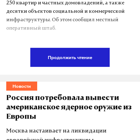
250 квартир и частных домовладений, а также
десятки объектов социальной и коммерческой
инфраструктуры. Об этом сообщил местный
оперативный штаб.
Согласно уточненным данным, в Беловском
пострадали пять местных жительниц. После
Продолжить чтение
прохождения медицинского осмотра у одной из
них врачи подтвердили акубаротравму. В селе
повреждены шесть социальных и двенадцать
Новости
коммерческих объектов, одно административное
здание, более 230 жилых помещений (квартир и
Россия потребовала вывести
частных домов), а также складские и технические
американское ядерное оружие из
постройки.
Европы
В Белгороде взрывной волной повреждены 38
Москва настаивает на ликвидации
многоквартирных домов, четыре частных