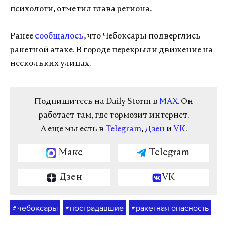
психологи, отметил глава региона.
Ранее
сообщалось
, что Чебоксары подверглись
ракетной атаке. В городе перекрыли движение на
нескольких улицах.
Подпишитесь на Daily Storm в
MAX
. Он
работает там, где тормозит интернет.
А еще мы есть в
Telegram
,
Дзен
и
VK
.
Макс
Telegram
Дзен
VK
чебоксары
пострадавшие
ракетная опасность
#
#
#