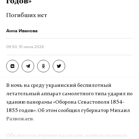
годов»
на добавленную стоимость.
Погибших нет
Официальный представитель СК России
Светлана Петренко уточнила, что речь идет о
Анна Иванова
монополисте в сфере обращения с отходами.
Ущерб государству от его действий превысил
09:50, 10 июня 2026
полмиллиарда рублей. В настоящее время
устанавливаются все обстоятельства
преступления.
В ночь на среду украинский беспилотный
летательный аппарат самолетного типа ударил по
Подпишитесь на Daily Storm в
MAX
. Он
зданию панорамы «Оборона Севастополя 1854-
работает там, где тормозит интернет.
1855 годов». Об этом сообщил губернатор Михаил
А еще мы есть в
Telegram
,
Дзен
и
VK
.
Развожаев.
Макс
Telegram
Объект культурного наследия, один из главных