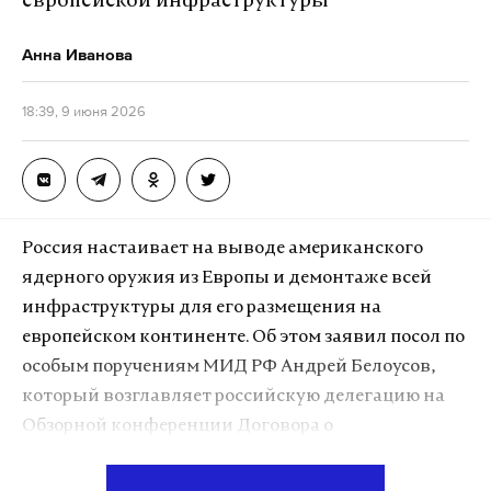
европейской инфраструктуры
домовладения, один социальный объект и шесть
объектов коммерции. Ранее глава города сообщал,
Анна Иванова
что в областном центре выбиты стекла в 35
квартирах, двух частных домах и на одном
18:39, 9 июня 2026
социальном объекте.
Сейчас экстренные службы разбирают завалы и
устраняют последствия. Жильцам поврежденных
Россия настаивает на выводе американского
домов предложено временно покинуть жилье.
ядерного оружия из Европы и демонтаже всей
инфраструктуры для его размещения на
европейском континенте. Об этом заявил посол по
Подпишитесь на Daily Storm в
MAX
. Он
особым поручениям МИД РФ Андрей Белоусов,
работает там, где тормозит интернет.
который возглавляет российскую делегацию на
А еще мы есть в
Telegram
,
Дзен
и
VK
.
Обзорной конференции Договора о
Макс
Telegram
нераспространении ядерного оружия.