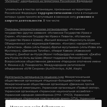
"Интернет", находящихся на территории Российской Федерации)
*упомянутые в текстах организации, признанные на территории
Российской Федерации
и/или в отношении
ядерное оружие
террористическими
европа
сша
#
#
#
которых судом принято вступившее в законную силу
решение о
. В том числе:
запрете деятельности
Признаны террористическими организациями
: «Исламское
государство» (другие названия: «Исламское Государство Ирака и
Сирии», «Исламское Государство Ирака и Леванта», «Исламское
Государство Ирака и Шама»), «Высший военный Маджлисуль Шура
Объединенных сил моджахедов Кавказа», «Конгресс народов Ичкерии
и Дагестана», «База» («Аль-Каида»),«Братья-мусульмане» («Аль-Ихван аль-
Муслимун»), «Движение Талибан», «Имарат Кавказ» («Кавказский
Эмират»), Джебхат ан-Нусра (Фронт победы)(другие названия: «Джабха
аль-Нусра ли-Ахль аш-Шам» (Фронт поддержки Великой Сирии),
Всероссийское общественное движение «Народное ополчение имени
К. Минина и Д. Пожарского», Международное религиозное
объединение «АУМ Синрике» (AumShinrikyo, AUM, Aleph)
Деятельность запрещена по решению суда
: Межрегиональная
общественная организация «Национал-большевистская партия»,
Межрегиональная общественная организация «Движение против
нелегальной иммиграции», Украинская организация «Правый сектор»,
Украинская организация «Украинская национальная ассамблея –
Украинская народная самооборона» (УНА - УНСО), Украинская
организация «Украинская повстанческая армия» (УПА), Украинская
организация «Тризуб им. Степана Бандеры», Украинская организация
«Братство», Межрегиональное общественное объединение –