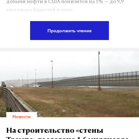
добычи нефти в США понизится на 1% — до 9,9
миллиона баррелей в день.
На рост цен также повлияла информация о том,
Продолжить чтение
что Ливия и Нигерия могут ограничить уровень
добычи сырья, сообщает агентство Regnum. Еще
одним фактором увеличения стоимости стал
доклад Американского института нефти (API). В
нем говорится, что за последнюю неделю запасы
сырья в США уменьшились на 8,1 миллиона
баррелей, а запасы бензина — на 0,8 миллиона
баррелей.
Министерство финансов подготовилось к резким
Новости
скачкам цен на нефть. Ранее сообщалось, что в
бюджете на 2017 год базовая цена на нефть марки
На строительство «стены
Urals установлена на уровне 40 долларов за