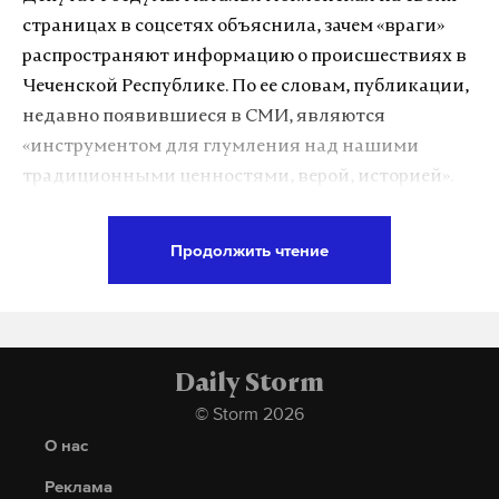
страницах в соцсетях объяснила, зачем «враги»
Подпишитесь на Daily Storm в
MAX
. Он
распространяют информацию о происшествиях в
работает там, где тормозит интернет.
Чеченской Республике. По ее словам, публикации,
А еще мы есть в
Telegram
,
Дзен
и
VK
.
недавно появившиеся в СМИ, являются
Макс
Telegram
«инструментом для глумления над нашими
традиционными ценностями, верой, историей».
Дзен
VK
Продолжить чтение
Подпишитесь на Daily Storm в
MAX
. Он
Фото: © GLOBAL LOOK press/Pravda
работает там, где тормозит интернет.
Komsomolskaya
А еще мы есть в
Telegram
,
Дзен
и
VK
.
Макс
Telegram
Daily Storm
© Storm 2026
Дзен
VK
О нас
Реклама