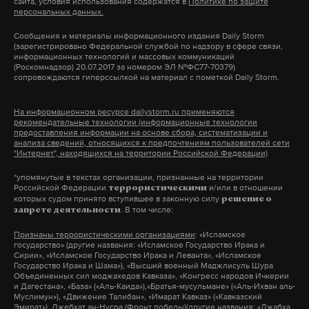
между братскими народами. А их авторы – враги,
сайта, условия использования содержатся в
Политике по защите
персональных данных.
испуганные «многонациональным Русским
Сообщения и материалы информационного издания Daily Storm
Народом».
(зарегистрировано Федеральной службой по надзору в сфере связи,
информационных технологий и массовых коммуникаций
(Роскомнадзор) 20.07.2017 за номером ЭЛ №ФС77-70379)
Ранее глава пресс-службы президента России
сопровождаются гиперссылкой на материал с пометкой Daily Storm.
Дмитрий Песков заявил, что в Кремле приняли к
сведению материалы СМИ о задержаниях и
На информационном ресурсе dailystorm.ru применяются
рекомендательные технологии (информационные технологии
расстрелах в Чечне. «Новая газета» утверждала,
предоставления информации на основе сбора, систематизации и
анализа сведений, относящихся к предпочтениям пользователей сети
что в республике убивали подозреваемых в
"Интернет", находящихся на территории Российской Федерации)
причастности к террористической атаке на
*упомянутые в текстах организации, признанные на территории
Грозный в декабре 2016 года. Чеченский министр
Российской Федерации
и/или в отношении
террористическими
которых судом принято вступившее в законную силу
решение о
по нацполитике, внешним связям, печати и
. В том числе:
запрете деятельности
информации Джамбулат Умаров назвал
Признаны террористическими организациями
: «Исламское
информацию газеты «ложью и фантазиями
государство» (другие названия: «Исламское Государство Ирака и
Сирии», «Исламское Государство Ирака и Леванта», «Исламское
журналистов».
Государство Ирака и Шама»), «Высший военный Маджлисуль Шура
Объединенных сил моджахедов Кавказа», «Конгресс народов Ичкерии
и Дагестана», «База» («Аль-Каида»),«Братья-мусульмане» («Аль-Ихван аль-
Муслимун»), «Движение Талибан», «Имарат Кавказ» («Кавказский
Накануне глава Чечни Рамзан Кадыров заявил,
Эмират»), Джебхат ан-Нусра (Фронт победы)(другие названия: «Джабха