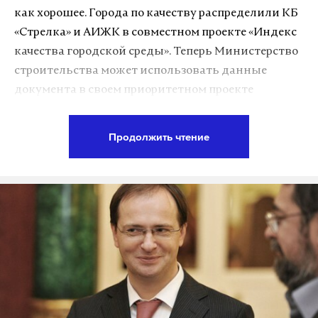
жителей. Башар Асад назвал действия Пентагона
как хорошее. Города по качеству распределили КБ
провокацией, указав, что удар по базе был
«Стрелка» и АИЖК в совместном проекте «Индекс
целенаправленным, а слова о применении
качества городской среды». Теперь Министерство
правительством химического оружия лишь
строительства может использовать данные
прикрытием для нее.
документа в своем приоритетном проекте
«Формирование комфортной городской среды».
В конце июня ОЗХО подтвердила применение
химоружия в Сирии, выпустив доклад, согласно
Продолжить чтение
По убыванию представлены 90 населенных
которому в Хан-Шейхуне был распылен зарин или
пунктов страны – и миллионники, и небольшие
подобный ему ядовитый газ.
города. Оценка проводилась по нескольким
показателям, в том числе были оценены жилые
Фото: © GLOBAL LOOK press/Central Intelligence
дома и придомовая территория, количество
Agency
лесопарковых и социально-досуговых зон,
бизнес-центров, а также общегородское
пространство в целом. Баллы начислялись из
Подпишитесь на Daily Storm в
MAX
. Он
подпунктов «Комфорт», «Безопасность»,
работает там, где тормозит интернет.