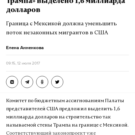
Трампа» выделено 1,6 миллиарда
баррель, а начиная с 2018 года она будет
долларов
индексироваться на 2%. Все доходы от сырья,
которые превысят указанную стоимость, будут
Граница с Мексикой должна уменьшить
направлены в Резервный фонд.
поток незаконных мигрантов в США
Елена Анненкова
Подпишитесь на Daily Storm в
MAX
. Он
работает там, где тормозит интернет.
09:15, 12 июля 2017
А еще мы есть в
Telegram
,
Дзен
и
VK
.
Макс
Telegram
Дзен
VK
Комитет по бюджетным ассигнованиям Палаты
представителей США предложил выделить 1,6
Фото: © GLOBAL LOOK press
миллиарда долларов на строительство так
называемой стены Трампа на границе с Мексикой.
Соответствующий законопроект уже