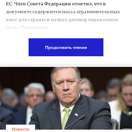
ЕС. Член Совета Федерации отметил, что в
А еще мы есть в
Telegram
,
Дзен
и
VK
.
документе содержится масса ограничительных
Макс
Telegram
квот для страны и назвал договор поражением
Петра Порошенко.
Дзен
VK
Продолжить чтение
Подпишитесь на Daily Storm в
MAX
. Он
работает там, где тормозит интернет.
А еще мы есть в
Telegram
,
Дзен
и
VK
.
Макс
Telegram
Дзен
VK
Порошенко зря гордится ассоциацией с ЕС. Это
кабальное согл. с массой ограничит. квот для
Украины - поражение не Кремля, а его
Новости