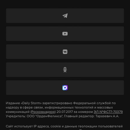
Издание
«Daily Storm»
зарегистрировано Федеральной службой по
надзору в сфере связи, информационных технологий и массовых
коммуникаций
(Роскомнадзор)
20.07.2017 за номером
ЭЛ №ФС77-70379
По мнению Поклонской, подобные публикации
Учредитель: ООО "ОрденФеликса", Главный редактор: Таразевич А.А.
направлены на разрушение «великой связи»
Сайт использует IP адреса, cookie и данные геолокации пользователей