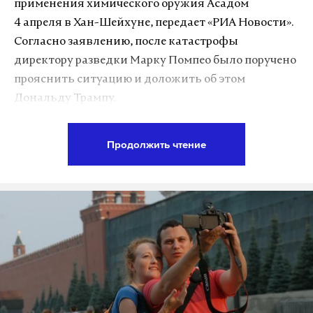
применения химического оружия Асадом
по особым тарифам 36 видов товаров, Евросоюз на
4 апреля в Хан-Шейхуне, передает «РИА Новости».
территорию Украины — всего три.
Согласно заявлению, после катастрофы
директору разведки Марку Помпео было поручено
Фото: © GLOBAL LOOK press/©
Anton Belitsky
прояснить ситуацию и доложить об этом
Дональду Трампу.
«Я ему (Трампу — ред.) сказал, что
Продолжить чтение
разведсообщество установило, что химатака была
совершена сирийским режимом. Я знал, что у
разведсообщества были весомые доказательства.
Я сказал ему, что мы абсолютно уверены в этом», —
отметил Помпео. Правда, какими именно уликами
располагает разведка, он не уточнил.
Как ранее сообщалось, 4 апреля в сирийском
городе Хан-Шейхун провинции Идлиб было