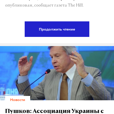
опубликован, сообщает газета The Hill.
Стена на границе с соседним государством
должна помочь в борьбе с нелегальными
Продолжить чтение
мигрантами и преступностью.
«Основными приоритетами являются
обеспечение безопасности американцев и защита
нашей родины», — цитирует The Hill главу
подкомитета по ассигнованиям Министерства
внутренней безопасности США Джона Картера.
Строительство границы было главным
предвыборным обещанием Дональда Трампа,
Новости
отмечает издание. Однако, согласно заявлению
будущего президента США во время его
Пушков: Ассоциация Украины с