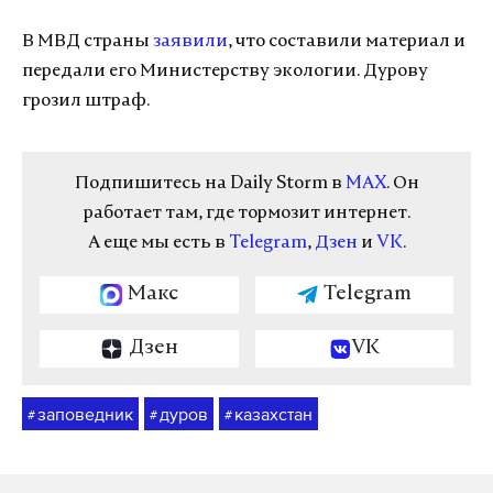
В МВД страны
заявили
, что составили материал и
передали его Министерству экологии. Дурову
грозил штраф.
Подпишитесь на Daily Storm в
MAX
. Он
работает там, где тормозит интернет.
А еще мы есть в
Telegram
,
Дзен
и
VK
.
Макс
Telegram
Дзен
VK
заповедник
дуров
казахстан
#
#
#