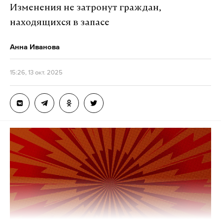
Изменения не затронут граждан,
Подпишитесь на Daily Storm в
MAX
. Он
находящихся в запасе
работает там, где тормозит интернет.
А еще мы есть в
Telegram
,
Дзен
и
VK
.
Анна Иванова
Макс
Telegram
15:26, 13 окт. 2025
Дзен
VK
кара-мурза
росфинмониторинг
илья яшин
#
#
#