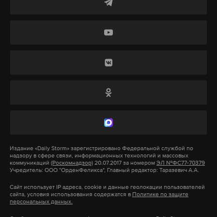
одной сцене с Глебом «абсолютно невозможно до
тех пор», пока брат «не придет в состояние ясности
и не переоценит свои взгляды на жизнь».
Последний студийный альбом «Агаты Кристи»
«Эпилог» вышел в 2010 году. В 2016-м Глеб
Самойлов пытался через суд запретить Вадиму
Самойлову исполнять песни коллектива. Но в
удовлетворении этих требований было отказано.
У братьев разные политические взгляды: Вадим в
Издание
«Daily Storm»
зарегистрировано Федеральной службой по
2012 году был доверенным лицом Владимира
надзору в сфере связи, информационных технологий и массовых
Путина на выборах президента, а Глеб
коммуникаций
(Роскомнадзор)
20.07.2017 за номером
ЭЛ №ФС77-70379
Учредитель: ООО "ОрденФеликса", Главный редактор: Таразевич А.А.
высказывался в поддержку оппозиции.
Сайт использует IP адреса, cookie и данные геолокации пользователей
сайта, условия использования содержатся в
Политике по защите
персональных данных.
Подпишитесь на Daily Storm в
MAX
. Он