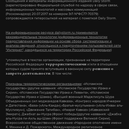
Сообщения и материалы информационного издания Daily Storm
работает там, где тормозит интернет.
(зарегистрировано Федеральной службой по надзору в сфере связи,
информационных технологий и массовых коммуникаций
А еще мы есть в
Telegram
,
Дзен
и
VK
.
(Роскомнадзор) 20.07.2017 за номером ЭЛ №ФС77-70379)
сопровождаются гиперссылкой на материал с пометкой Daily Storm.
Макс
Telegram
На информационном ресурсе dailystorm.ru применяются
рекомендательные технологии (информационные технологии
Дзен
VK
предоставления информации на основе сбора, систематизации и
анализа сведений, относящихся к предпочтениям пользователей сети
"Интернет", находящихся на территории Российской Федерации)
*упомянутые в текстах организации, признанные на территории
Российской Федерации
и/или в отношении
террористическими
которых судом принято вступившее в законную силу
решение о
. В том числе:
запрете деятельности
«Ты все-таки гений»: Глебу
Признаны террористическими организациями
: «Исламское
Самойлову — 55
государство» (другие названия: «Исламское Государство Ирака и
Сирии», «Исламское Государство Ирака и Леванта», «Исламское
Это он написал слова к песням «Ковер-
Государство Ирака и Шама»), «Высший военный Маджлисуль Шура
вертолет» и «Сказочная тайга»
Объединенных сил моджахедов Кавказа», «Конгресс народов Ичкерии
и Дагестана», «База» («Аль-Каида»),«Братья-мусульмане» («Аль-Ихван аль-
Муслимун»), «Движение Талибан», «Имарат Кавказ» («Кавказский
4 августа 2025
Эмират»), Джебхат ан-Нусра (Фронт победы)(другие названия: «Джабха
аль-Нусра ли-Ахль аш-Шам» (Фронт поддержки Великой Сирии),
Всероссийское общественное движение «Народное ополчение имени
К. Минина и Д. Пожарского», Международное религиозное