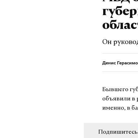
губе
облас
Он руковод
Денис Герасимо
Бывшего губ
объявили в 
именно, в б
Подпишитесь н