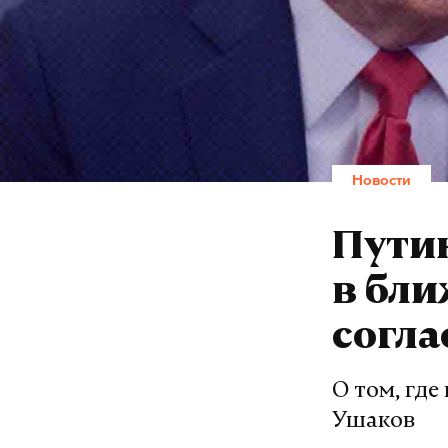
Новости
Путин
в бли
согла
О том, где
Ушаков