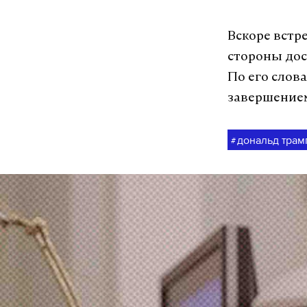
Вскоре встр
стороны дос
По его слов
завершением
дональд трам
#