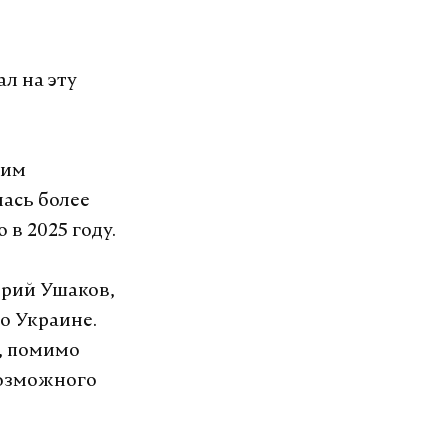
л на эту
ким
ась более
 в 2025 году.
Юрий Ушаков,
о Украине.
о, помимо
возможного