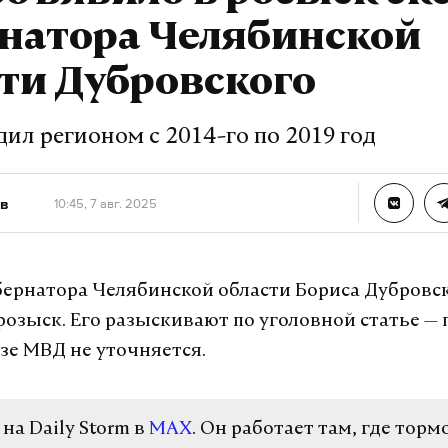
рнатора Челябинской
ти Дубровского
ил регионом с 2014-го по 2019 год
в
10:45, 7 авг. 2025
ернатора Челябинской области Бориса Дубровс
розыск. Его разыскивают по уголовной статье — 
азе МВД не уточняется.
а Daily Storm в
MAX
. Он работает там, где торм