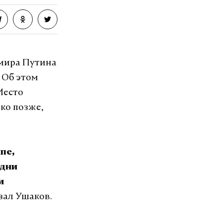
имира Путина
 Об этом
Место
ко позже,
пе,
 дни
и
азал Ушаков.