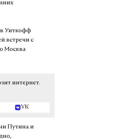
онних
ив Уиткофф
й встречи с
ко Москва
озит интернет.
VK
чи Путина и
дно,