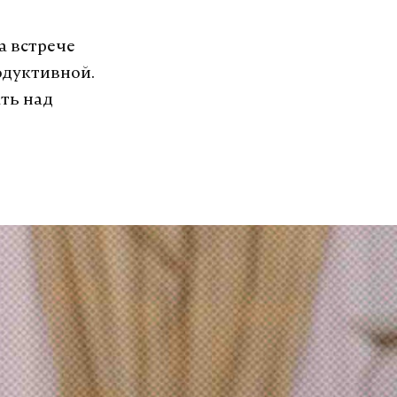
а встрече
одуктивной.
ать над