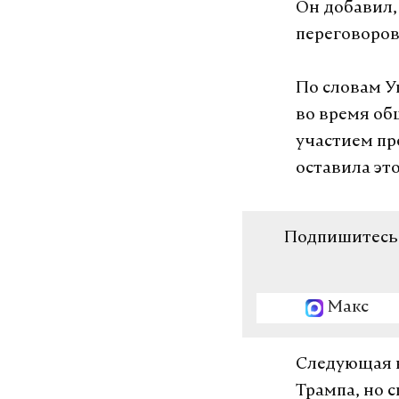
Он добавил,
переговоро
По словам У
во время об
участием пр
оставила эт
Подпишитесь н
Макс
Следующая н
Трампа, но с