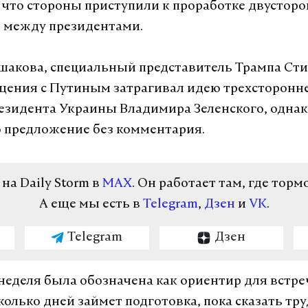
 что стороны приступили к проработке двустор
в между президентами.
шакова, специальный представитель Трампа Ст
щения с Путиным затрагивал идею трехсторонне
езидента Украины Владимира Зеленского, одна
о предложение без комментария.
а Daily Storm в
MAX
. Он работает там, где торм
А еще мы есть в
Telegram
,
Дзен
и
VK
.
Telegram
Дзен
еделя была обозначена как ориентир для встре
колько дней займет подготовка, пока сказать тру