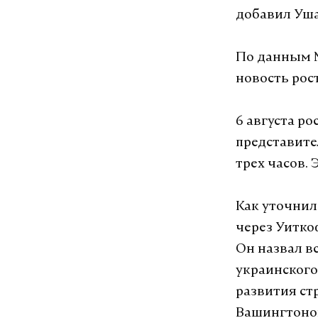
добавил Уша
По данным М
новость рос
6 августа р
представите
трех часов. 
Как уточнил
через Уитко
Он назвал в
украинского
развития ст
Вашингтоно