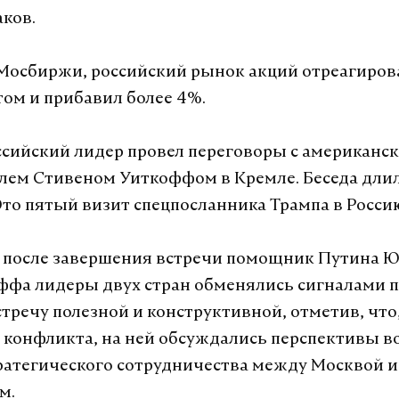
ков.
осбиржи, российский рынок акций отреагирова
том и прибавил более 4%.
оссийский лидер провел переговоры с американс
лем Стивеном Уиткоффом в Кремле. Беседа длил
Это пятый визит спецпосланника Трампа в Россию
 после завершения встречи помощник Путина 
ффа лидеры двух стран обменялись сигналами п
стречу полезной и конструктивной, отметив, чт
 конфликта, на ней обсуждались перспективы 
ратегического сотрудничества между Москвой и
м.