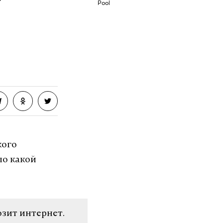
Pool
кого
по какой
озит интернет.