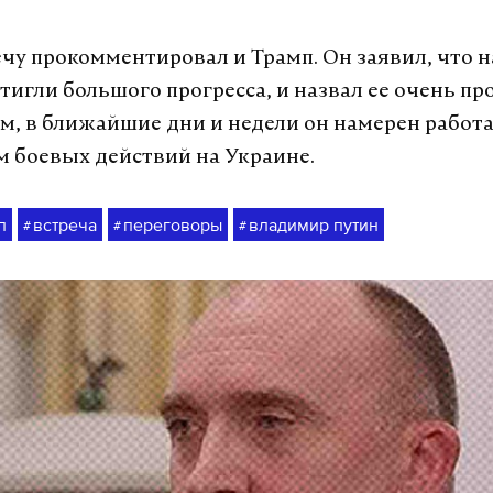
ечу прокомментировал и Трамп. Он заявил, что н
тигли большого прогресса, и назвал ее очень пр
ам, в ближайшие дни и недели он намерен работ
 боевых действий на Украине.
п
встреча
переговоры
владимир путин
#
#
#