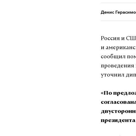
Денис Герасимо
Россия и СШ
и американс
сообщил пом
проведения 
уточнил ди
«По предло
согласован
двусторонн
президента