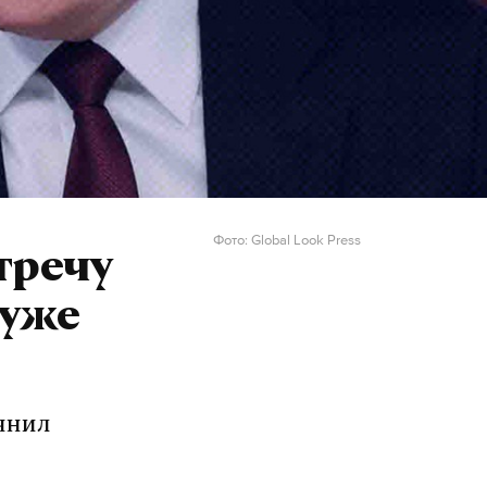
Фото: Global Look Press
тречу
 уже
очнил