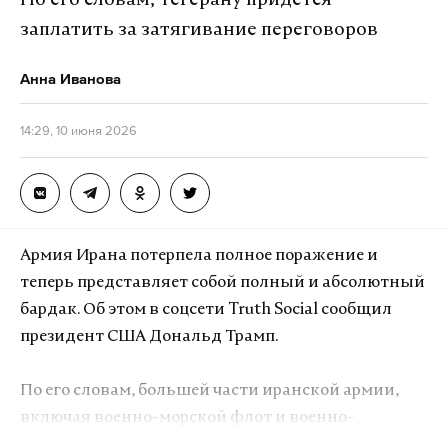
По его словам, Тегерану придется
А еще мы есть в
Telegram
,
Дзен
и
VK
.
заплатить за затягивание переговоров
Макс
Telegram
Анна Иванова
Дзен
VK
14:29, 10 июня 2026
смерть
актриса
театр
#
#
#
Армия Ирана потерпела полное поражение и
теперь представляет собой полный и абсолютный
бардак. Об этом в соцсети Truth Social сообщил
президент США Дональд Трамп.
По его словам, большей части иранской армии,
включая военно-морской флот и военно-
воздушные силы, больше не существует.