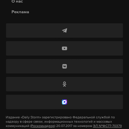
О нас
разрешение на списание денег. Лучшее правило,
посоветовала эксперт, — ничего не говорить, кроме
Реклама
одной фразы: «Я сейчас перезвоню сам», после чего
сразу положить трубку.
Подпишитесь на Daily Storm в
MAX
. Он
работает там, где тормозит интернет.
А еще мы есть в
Telegram
,
Дзен
и
VK
.
Макс
Telegram
Дзен
VK
деньги
мошенники
обман
#
#
#
Издание
«Daily Storm»
зарегистрировано Федеральной службой по
надзору в сфере связи, информационных технологий и массовых
коммуникаций
(Роскомнадзор)
20.07.2017 за номером
ЭЛ №ФС77-70379