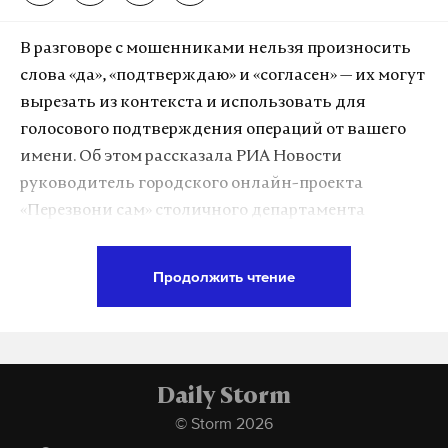
Дзен
VK
В разговоре с мошенниками нельзя произносить
слова «да», «подтверждаю» и «согласен» — их могут
дональд трамп
иран
сша
вырезать из контекста и использовать для
#
#
#
голосового подтверждения операций от вашего
имени. Об этом рассказала РИА Новости
руководитель городского онлайн-проекта
«Перезвони сам» столичного департамента
информационных технологий Валентина
Шилина.
Продолжить чтение
По ее словам, с помощью синтезированной речи
злоумышленники способны склеить отдельные
слова в целую фразу — например, «да, я
Daily Storm
подтверждаю перевод». Человек может даже не
© Storm 2026
заметить, как его простое «да» превратилось в