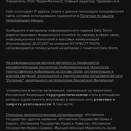
Учредитель: ООО "ОрденФеликса", Главный редактор: Таразевич А.А.
Сайт использует IP адреса, cookie и данные геолокации пользователей
сайта, условия использования содержатся в
Политике по защите
персональных данных.
Сообщения и материалы информационного издания Daily Storm
(зарегистрировано Федеральной службой по надзору в сфере связи,
информационных технологий и массовых коммуникаций
(Роскомнадзор) 20.07.2017 за номером ЭЛ №ФС77-70379)
сопровождаются гиперссылкой на материал с пометкой Daily Storm.
На информационном ресурсе dailystorm.ru применяются
рекомендательные технологии (информационные технологии
предоставления информации на основе сбора, систематизации и
анализа сведений, относящихся к предпочтениям пользователей сети
"Интернет", находящихся на территории Российской Федерации)
*упомянутые в текстах организации, признанные на территории
Российской Федерации
и/или в отношении
террористическими
которых судом принято вступившее в законную силу
решение о
. В том числе:
запрете деятельности
Признаны террористическими организациями
: «Исламское
государство» (другие названия: «Исламское Государство Ирака и
Сирии», «Исламское Государство Ирака и Леванта», «Исламское
Государство Ирака и Шама»), «Высший военный Маджлисуль Шура