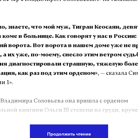
о, знаете, что мой муж, Тигран Кеосаян, дев
 коме в больнице. Как говорят у нас в России
яй ворота. Вот ворота в нашем доме уже не п
 а их уже, по-моему, снесло этим ветром судьб
еня диагностировали страшную, тяжелую боле
, — сказала С
ация, как раз под этим орденом»
и 1».
 Владимира Соловьева она пришла с орденом
льной княгини Ольги III степени на груди, вру
триархом Кириллом. По словам Симоньян, она п
исле потому, что патриарх сказал, что она «воин»
Продолжить чтение