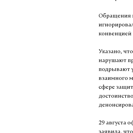
Обращения п
игнорировал
конвенцией 
Указано, чт
нарушают пр
подрывают 
взаимного 
сфере защит
достоинство
денонсирова
29 августа 
заявила, чт