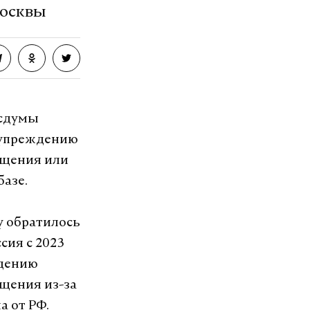
Москвы
осдумы
дупреждению
ащения или
базе.
у обратилось
сия с 2023
ждению
щения из-за
а от РФ.