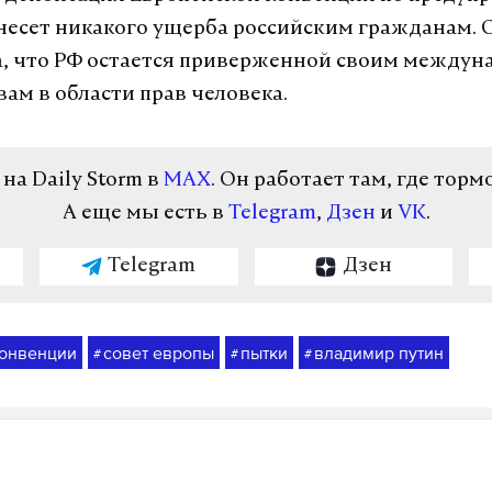
несет никакого ущерба российским гражданам. 
, что РФ остается приверженной своим между
вам в области прав человека.
а Daily Storm в
MAX
. Он работает там, где торм
А еще мы есть в
Telegram
,
Дзен
и
VK
.
Telegram
Дзен
конвенции
совет европы
пытки
владимир путин
#
#
#