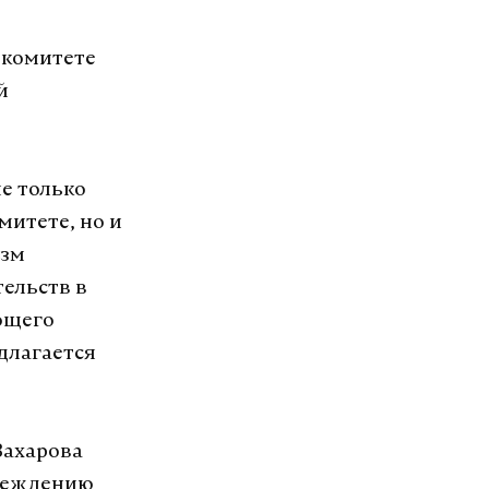
 комитете
й
е только
митете, но и
изм
ельств в
ющего
длагается
Захарова
преждению