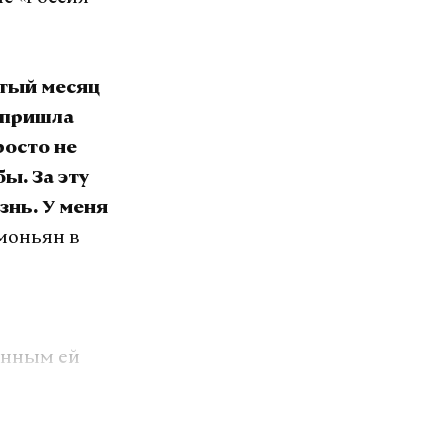
ятый месяц
: пришла
росто не
ы. За эту
знь. У меня
имоньян в
ченным ей
ришла в
.