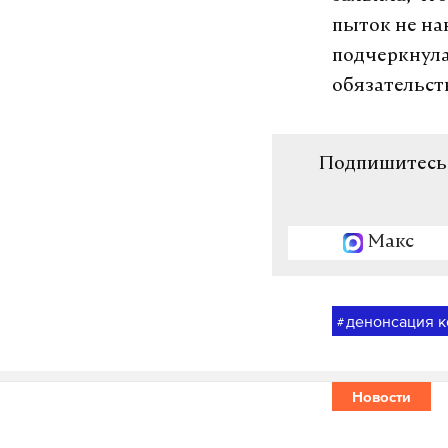
пыток не на
подчеркнула
обязательст
Подпишитесь н
Макс
денонсация 
#
Новости