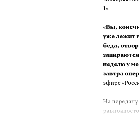
1».
«Вы, конечн
уже лежит в
беда, отвор
запираются,
неделю у м
завтра опер
эфире «Росси
На передачу
равноапосто
накануне па
эфир в том ч