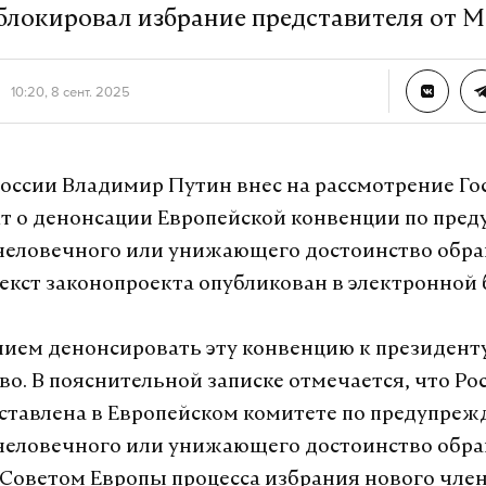
блокировал избрание представителя от 
10:20, 8 сент. 2025
оссии Владимир Путин внес на рассмотрение Г
т о денонсации Европейской конвенции по пре
человечного или унижающего достоинство обр
Текст законопроекта опубликован в электронной 
ием денонсировать эту конвенцию к президент
о. В пояснительной записке отмечается, что Рос
дставлена в Европейском комитете по предупре
человечного или унижающего достоинство обра
Советом Европы процесса избрания нового член