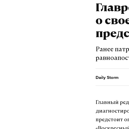
Главр
о сво
пред
Ранее пат
равноапос
Daily Storm
Главный ред
диагностиро
предстоит о
«Воскресный