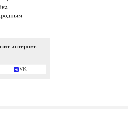
Она
народным
озит интернет.
VK