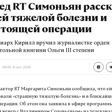
ед RT Симоньян расск
ей тяжелой болезни и
стоящей операции
риарх Кирилл вручил журналистке орден
тольной княгини Ольги III степени
09:05, 8 сент. 2025
актор RT Маргарита Симоньян сообщила, что ей
вали «страшную тяжелую болезнь» и в ближайш
перация. Об этом она заявила в эфире программ
 вечер с Владимиром Соловьевым» на телеканал