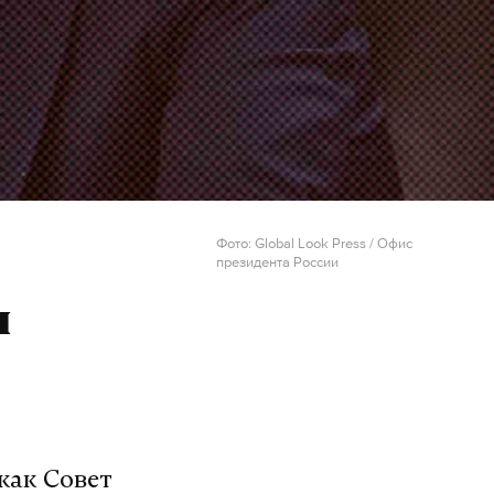
Фото: Global Look Press / Офис
президента России
и
 как Совет