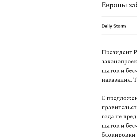
Европы за
Daily Storm
Президент Р
законопроек
пыток и бес
наказания. 
С предложен
правительств
года не пре
пыток и бес
блокировки 