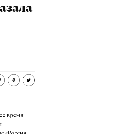
азала
ее время
ы
е «Россия