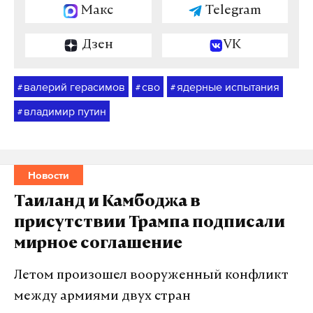
Макс
Telegram
Дзен
VK
валерий герасимов
сво
ядерные испытания
#
#
#
владимир путин
#
Новости
Таиланд и Камбоджа в
присутствии Трампа подписали
мирное соглашение
Летом произошел вооруженный конфликт
между армиями двух стран