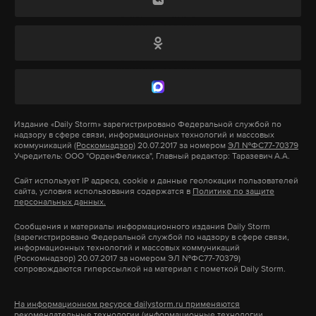
Делон и Энтони Хопкинс.
Подпишитесь на Daily Storm в
MAX
. Он
работает там, где тормозит интернет.
А еще мы есть в
Telegram
,
Дзен
и
VK
.
Издание
«Daily Storm»
зарегистрировано Федеральной службой по
надзору в сфере связи, информационных технологий и массовых
Макс
Telegram
коммуникаций
(Роскомнадзор)
20.07.2017 за номером
ЭЛ №ФС77-70379
Учредитель: ООО "ОрденФеликса", Главный редактор: Таразевич А.А.
Дзен
VK
Сайт использует IP адреса, cookie и данные геолокации пользователей
сайта, условия использования содержатся в
Политике по защите
персональных данных.
актер
смерть
дубляж
#
#
#
Сообщения и материалы информационного издания Daily Storm
(зарегистрировано Федеральной службой по надзору в сфере связи,
информационных технологий и массовых коммуникаций
(Роскомнадзор) 20.07.2017 за номером ЭЛ №ФС77-70379)
сопровождаются гиперссылкой на материал с пометкой Daily Storm.
На информационном ресурсе dailystorm.ru применяются
рекомендательные технологии (информационные технологии