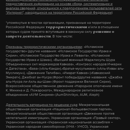
предоставления информации на основе сбора, систематизации и
анализа сведений, относящихся к предпочтениям пользователей сети
"Интернет", находящихся на территории Российской Федерации)
*упомянутые в текстах организации, признанные на территории
Российской Федерации
и/или в отношении
террористическими
которых судом принято вступившее в законную силу
решение о
. В том числе:
запрете деятельности
Признаны террористическими организациями
: «Исламское
государство» (другие названия: «Исламское Государство Ирака и
Сирии», «Исламское Государство Ирака и Леванта», «Исламское
Государство Ирака и Шама»), «Высший военный Маджлисуль Шура
Объединенных сил моджахедов Кавказа», «Конгресс народов Ичкерии
и Дагестана», «База» («Аль-Каида»),«Братья-мусульмане» («Аль-Ихван аль-
Муслимун»), «Движение Талибан», «Имарат Кавказ» («Кавказский
Эмират»), Джебхат ан-Нусра (Фронт победы)(другие названия: «Джабха
аль-Нусра ли-Ахль аш-Шам» (Фронт поддержки Великой Сирии),
Всероссийское общественное движение «Народное ополчение имени
К. Минина и Д. Пожарского», Международное религиозное
объединение «АУМ Синрике» (AumShinrikyo, AUM, Aleph)
Деятельность запрещена по решению суда
: Межрегиональная
общественная организация «Национал-большевистская партия»,
Межрегиональная общественная организация «Движение против
нелегальной иммиграции», Украинская организация «Правый сектор»,
Украинская организация «Украинская национальная ассамблея –
Украинская народная самооборона» (УНА - УНСО), Украинская