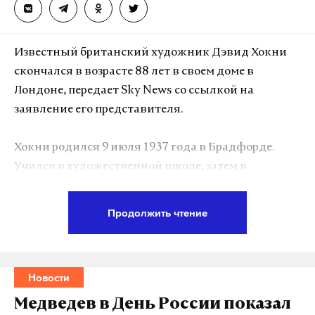
Известный британский художник Дэвид Хокни
скончался в возрасте 88 лет в своем доме в
Лондоне, передает Sky News со ссылкой на
заявление его представителя.
Хокни родился 9 июля 1937 года в Брадфорде.
Учился в художественной школе, затем в
Королевском художественном колледже в
Лондоне, где получил золотую медаль. Широкую
Продолжить чтение
известность приобрел в 1960-х годах как один из
самых известных представителей поп-арта.
Новости
В 1964 году переехал в Лос-Анджелес, где создал
серию картин с бассейнами, ставших его
Медведев в День России показал