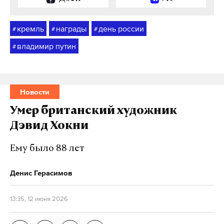
кремль
награды
день россии
#
#
#
владимир путин
#
Новости
Умер британский художник
Дэвид Хокни
Ему было 88 лет
Денис Герасимов
13:35, 12 июня 2026