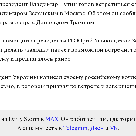
президент Владимир Путин готов встретиться с
адимиром Зеленским в Москве. Об этом он сооб
 разговора с Дональдом Трампом.
т помощник президента РФ Юрий Ушаков, если 
т делать «заходы» насчет возможной встречи, то 
ему и предлагалось ранее.
дент Украины написал своему российскому колл
сьмо, в котором призвал ко встрече и завершен
а Daily Storm в
MAX
. Он работает там, где торм
А еще мы есть в
Telegram
,
Дзен
и
VK
.