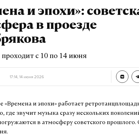
А еще мы есть в
Telegram
,
Дзен
и
VK
.
ена и эпохи»: советск
Telegram
Дзен
фера в проезде
брякова
ть
спецназ
#
 проходит с 10 по 14 июня
урналист отдела «undefined»
17:14, 14 июня 2026
е «Времена и эпохи» работает ретротанцплощад
о, где звучит музыка сразу нескольких поколений
погружаются в атмосферу советского прошлого.
ня.