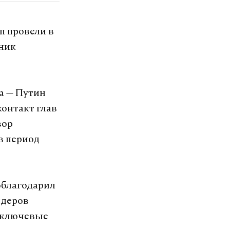
п провели в
ник
а — Путин
контакт глав
вор
в период
облагодарил
идеров
ь ключевые