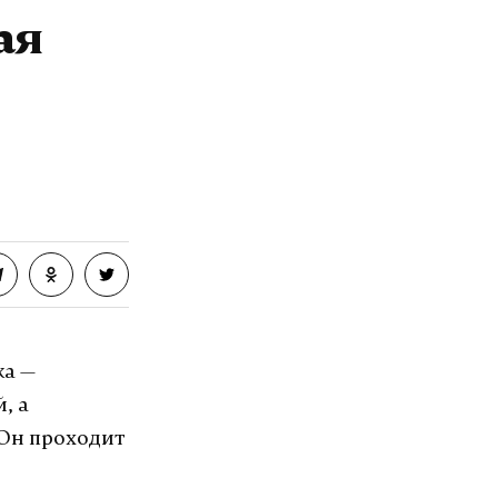
ая
VK
ка —
, а
 Он проходит