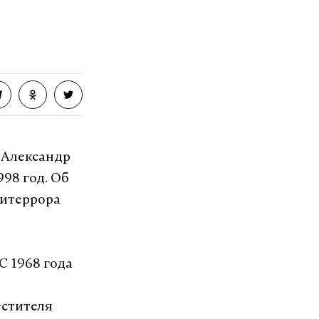
ельность за
озит интернет.
VK
е Александр
998 год. Об
титеррора
С 1968 года
естителя