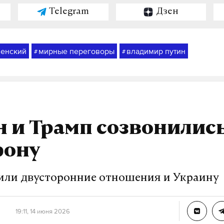
Telegram
Дзен
ленский
мирные переговоры
владимир путин
#
#
 и Трамп созвонилис
фону
или двусторонние отношения и Украину
19:11, 14 июня 2026