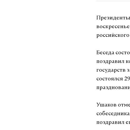
Президенты 
воскресенье
российского
Беседа сост
поздравил к
государств 
состоялся 2
празднован
Ушаков отме
собеседника
поздравил е