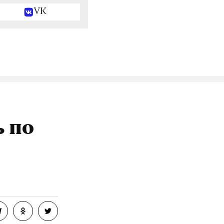
VK
ь по