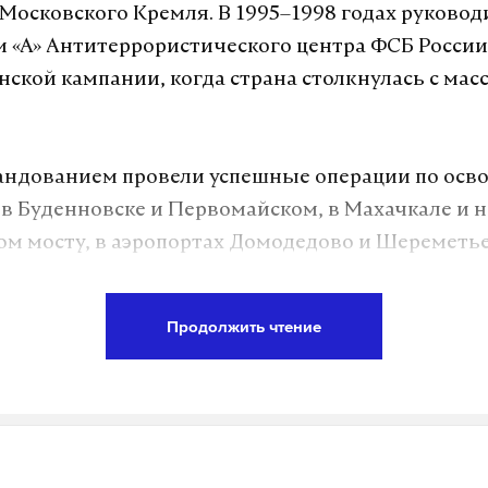
Московского Кремля. В 1995–1998 годах руковод
 «А» Антитеррористического центра ФСБ России 
нской кампании, когда страна столкнулась с ма
андованием провели успешные операции по ос
в Буденновске и Первомайском, в Махачкале и н
м мосту, в аэропортах Домодедово и Шереметьев
редили террориста у посольства Швеции в Москв
Продолжить чтение
 он уволился из органов. Гусев был награжден ор
зды, медалью «За боевые заслуги» и другими на
а Daily Storm в
MAX
. Он работает там, где торм