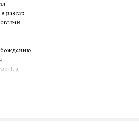
ил
в разгар
ссовыми
вобождению
а
о-1, а
е.
деном
градами.
озит интернет.