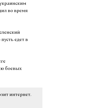
 украинским
щил во время
Зеленский
пусть едет в
еге
ию боевых
озит интернет.