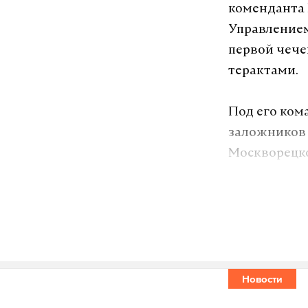
коменданта 
Управлением
первой чече
терактами.
Под его ком
заложников 
Москворецко
также обезв
В 1999 году
Красной Зве
Новости
Подпишитесь н