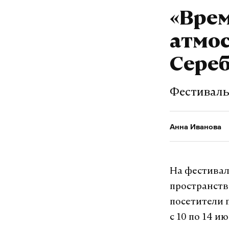
«Врем
Макс
атмос
Сере
альфа
смер
#
#
Фестиваль
Анна Иванова
ж
Анна Иванова
На фестивал
пространств
посетители 
с 10 по 14 ию