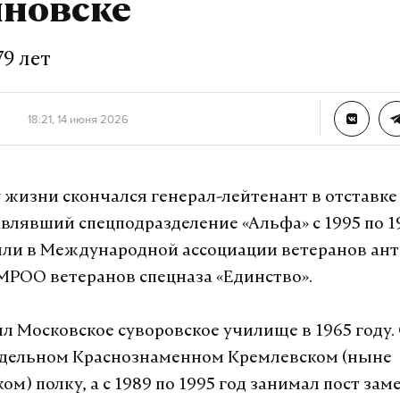
нновске
ответ Трамп передал привет от супруги и признат
й содействие с российской стороны.
9 лет
а Daily Storm в
MAX
. Он работает там, где торм
18:21, 14 июня 2026
А еще мы есть в
Telegram
,
Дзен
и
VK
.
Telegram
Дзен
у жизни скончался генерал-лейтенант в отставк
авлявший спецподразделение «Альфа» с 1995 по 1
п
политика
владимир путин
#
#
ли в Международной ассоциации ветеранов ан
 МРОО ветеранов спецназа «Единство».
урналист отдела «undefined»
л Московское суворовское училище в 1965 году. 
тдельном Краснознаменном Кремлевском (ныне
м) полку, а с 1989 по 1995 год занимал пост зам