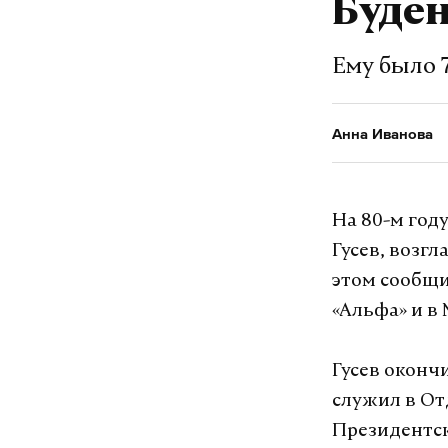
Буде
семьями. В 
оказанное е
Ему было 7
Подпишитесь н
Анна Иванова
Макс
На 80-м год
Гусев, возгл
дональд трам
#
этом сообщи
«Альфа» и в
Анна Иванова
ж
Гусев окончи
служил в О
Президентско