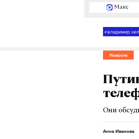
Макс
владимир зе
#
Новости
Путин
теле
Они обсуд
Анна Иванова