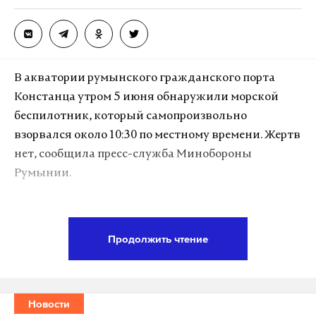
Дзен
VK
обмен
минобороны
военнопленные
#
#
#
В акватории румынского гражданского порта
Констанца утром 5 июня обнаружили морской
беспилотник, который самопроизвольно
взорвался около 10:30 по местному времени. Жертв
нет, сообщила пресс-служба Минобороны
Румынии.
Военное ведомство не уточнило происхождение
БПЛА, но отметило, что он не является техникой
Продолжить чтение
румынской армии и не использовался на
недавних учениях в Черноморском регионе. В
ведомстве также добавили, что дрон относится к
Новости
типу аппаратов, применяемых в ходе боевых