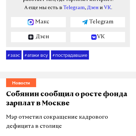
А еще мы есть в
Telegram
,
Дзен
и
VK
.
Макс
Telegram
Дзен
VK
заэс
атаки всу
пострадавшие
#
#
#
Новости
Собянин сообщил о росте фонда
зарплат в Москве
Мэр отметил сокращение кадрового
дефицита в столице