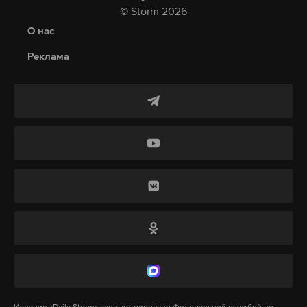
Макс
© Storm 2026
Telegram
из Китая, Таиланда и Турции. В черный список
О нас
также внесли компанию из Нигерии, которую
Дзен
VK
британские власти обвинили в содействии
Реклама
Москве при обходе действующих ограничений.
бензин
топливо
азс
#
#
#
Премьер-министр Великобритании Кир Стармер
ранее заявил, что новые меры направлены на
усиление экономического давления и перекрытие
доходов России. Королевство также стало первым
государством, наложившим прямые санкции на
специализированные суда-газовозы,
транспортирующие российский сжиженный
природный газ (СПГ).
В пресс-службе WB Банка прокомментировали
решение британского регулятора, заверив, что
Издание
«Daily Storm»
зарегистрировано Федеральной службой по