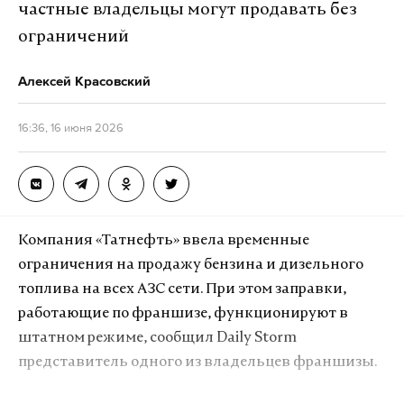
частные владельцы могут продавать без
криминальная составляющая в инциденте
ограничений
отсутствует — никаких противоправных
действий в отношении детей совершено не было.
Алексей Красовский
«Благодарим сотрудников МВД,
16:36, 16 июня 2026
добровольцев отряда и всех, кто оказывал
содействие в проведении поисковых
мероприятий, а также представителей
средств массовой информации за
ответственное и деликатное отношение к
Компания «Татнефть» ввела временные
освещению данной ситуации»
, — рассказали в
ограничения на продажу бензина и дизельного
поисковом отряде «ЛизаАлерт».
топлива на всех АЗС сети. При этом заправки,
работающие по франшизе, функционируют в
Сестры ушли из дома в Петрозаводске около 17:00
штатном режиме, сообщил Daily Storm
в понедельник и перестали выходить на связь.
представитель одного из владельцев франшизы.
Последний раз их видели в районе Ключевского