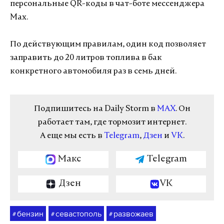
персональные QR-коды в чат-боте мессенджера
Max.
По действующим правилам, один код позволяет
заправить до 20 литров топлива в бак
конкретного автомобиля раз в семь дней.
Подпишитесь на Daily Storm в
MAX
. Он
работает там, где тормозит интернет.
А еще мы есть в
Telegram
,
Дзен
и
VK
.
Макс
Telegram
Дзен
VK
бензин
севастополь
развожаев
#
#
#