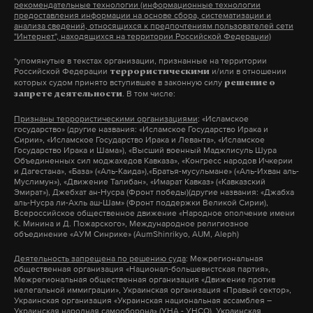
рекомендательные технологии (информационные технологии
предоставления информации на основе сбора, систематизации и
анализа сведений, относящихся к предпочтениям пользователей сети
"Интернет", находящихся на территории Российской Федерации)
*упомянутые в текстах организации, признанные на территории
Российской Федерации
и/или в отношении
террористическими
которых судом принято вступившее в законную силу
решение о
. В том числе:
запрете деятельности
Признаны террористическими организациями
: «Исламское
государство» (другие названия: «Исламское Государство Ирака и
Сирии», «Исламское Государство Ирака и Леванта», «Исламское
Государство Ирака и Шама»), «Высший военный Маджлисуль Шура
Объединенных сил моджахедов Кавказа», «Конгресс народов Ичкерии
и Дагестана», «База» («Аль-Каида»),«Братья-мусульмане» («Аль-Ихван аль-
Муслимун»), «Движение Талибан», «Имарат Кавказ» («Кавказский
Эмират»), Джебхат ан-Нусра (Фронт победы)(другие названия: «Джабха
аль-Нусра ли-Ахль аш-Шам» (Фронт поддержки Великой Сирии),
Всероссийское общественное движение «Народное ополчение имени
К. Минина и Д. Пожарского», Международное религиозное
объединение «АУМ Синрике» (AumShinrikyo, AUM, Aleph)
Деятельность запрещена по решению суда
: Межрегиональная
общественная организация «Национал-большевистская партия»,
Межрегиональная общественная организация «Движение против
нелегальной иммиграции», Украинская организация «Правый сектор»,
Украинская организация «Украинская национальная ассамблея –
Украинская народная самооборона» (УНА - УНСО), Украинская