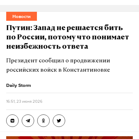
правительству поручения, направленные на
ликвидацию последствий ударов со стороны
Новости
Вооруженных сил Украины (ВСУ) по объектам
Путин: Запад не решается бить
инфраструктуры.
по России, потому что понимает
неизбежность ответа
По словам главы государства, на фоне потери
территорий украинская сторона перешла к
Президент сообщил о продвижении
тактике атак на гражданские объекты. Целями
российских войск в Константиновке
этих действий Путин назвал создание проблем с
энергоснабжением и срывом туристического
Daily Storm
сезона.
16:51, 23 июня 2026
Директор ФСБ Александр Бортников сообщил, что
спецслужбы ведут круглосуточную работу по
предотвращению новых атак и привлечению
виновных к ответственности.