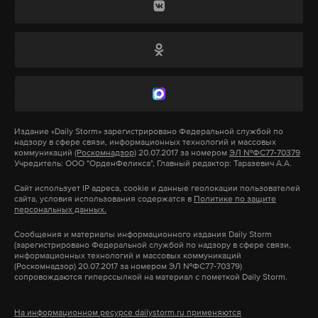
Подпишитесь на Daily Storm в
MAX
. Он
работает там, где тормозит интернет.
А еще мы есть в
Telegram
,
Дзен
и
VK
.
Макс
Telegram
Издание
«Daily Storm»
зарегистрировано Федеральной службой по
надзору в сфере связи, информационных технологий и массовых
коммуникаций
(Роскомнадзор)
20.07.2017 за номером
ЭЛ №ФС77-70379
Дзен
VK
Учредитель: ООО "ОрденФеликса", Главный редактор: Таразевич А.А.
Сайт использует IP адреса, cookie и данные геолокации пользователей
диденко
съезд
лдпр
#
#
#
сайта, условия использования содержатся в
Политике по защите
персональных данных.
Сообщения и материалы информационного издания Daily Storm
(зарегистрировано Федеральной службой по надзору в сфере связи,
информационных технологий и массовых коммуникаций
(Роскомнадзор) 20.07.2017 за номером ЭЛ №ФС77-70379)
сопровождаются гиперссылкой на материал с пометкой Daily Storm.
На информационном ресурсе dailystorm.ru применяются