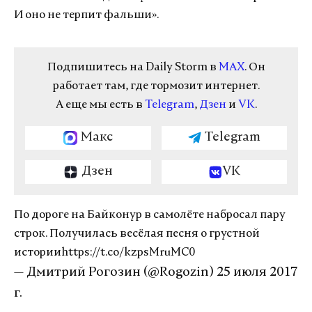
И оно не терпит фальши».
Подпишитесь на Daily Storm в
MAX
. Он
работает там, где тормозит интернет.
А еще мы есть в
Telegram
,
Дзен
и
VK
.
Макс
Telegram
Дзен
VK
По дороге на Байконур в самолёте набросал пару
строк. Получилась весёлая песня о грустной
истории
https://t.co/kzpsMruMC0
— Дмитрий Рогозин (@Rogozin)
25 июля 2017
г.