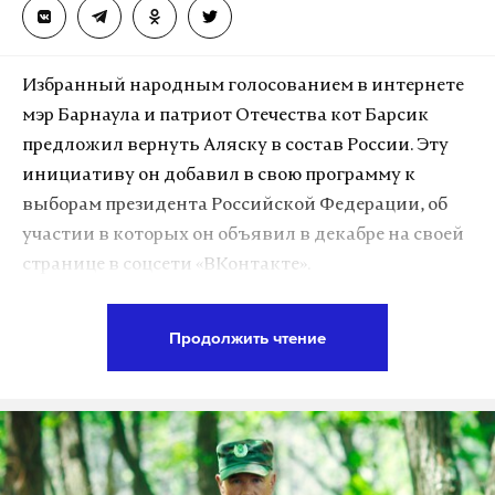
Избранный народным голосованием в интернете
мэр Барнаула и патриот Отечества кот Барсик
предложил вернуть Аляску в состав России. Эту
инициативу он добавил в свою программу к
выборам президента Российской Федерации, об
участии в которых он объявил в декабре на своей
странице в соцсети «ВКонтакте».
«На данном посту я готов отстаивать и
Продолжить чтение
продвигать интересы Аляски. Одним из первых
шагов станет подготовка и агитирование за
возврат полуострова в состав России, итогом чего
станет проведение референдума по этому
вопросу», — сообщил кандидат в соцсети. Барсик