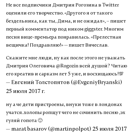
Не все подписчики Дмитрия Рогозина в Twitter
оценили его творчество. «Другого я от такого
бездельника, как ты, Дима, и не ожидал», – пишет
первый комментатор под ником giggster. Многим
песня вице-премьера понравилась. «Прелестная
вещичка! Поздравляю!» — пишет Вячеслав.
Скажите мне люди, ну как после этого не уважать
Дмитрия Олеговича
@Rogozin
всей душой? Читаю
его креатив и сарказм лет 5 уже, и восхищаюсь!💯
— Евгений Толстопятов (@EvgeniyBryanski)
25 июля 2017 г.
ну а че дети пристроены, внуки тоже в лондонах
учатся..холопы ропщут чего не сочинить песню ,эх
гуляй гопота 🙂
— marat basarov (@martinpolpot)
25 июля 2017