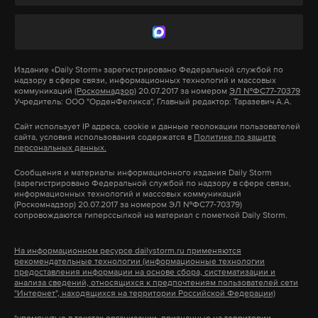
Дзен
VK
Ранее газета «Коммерсантъ» сообщила, что
Издание
«Daily Storm»
зарегистрировано Федеральной службой по
надзору в сфере связи, информационных технологий и массовых
транспортное надзорное ведомство обнаружило
коммуникаций
(Роскомнадзор)
20.07.2017 за номером
ЭЛ №ФС77-70379
Учредитель: ООО "ОрденФеликса", Главный редактор: Таразевич А.А.
множество нарушений работы тормозных и
противопожарных систем московских
Сайт использует IP адреса, cookie и данные геолокации пользователей
сайта, условия использования содержатся в
Политике по защите
электропоездов. Поводом для масштабных
персональных данных.
проверок стало столкновение электрички с
Сообщения и материалы информационного издания Daily Storm
пассажирским поездом, которое произошло 10
(зарегистрировано Федеральной службой по надзору в сфере связи,
информационных технологий и массовых коммуникаций
апреля в районе Кунцево.
(Роскомнадзор) 20.07.2017 за номером ЭЛ №ФС77-70379)
сопровождаются гиперссылкой на материал с пометкой Daily Storm.
Кроме того, Ространснадзор проверил пять
На информационном ресурсе dailystorm.ru применяются
столичных моторвагонных депо, которые
рекомендательные технологии (информационные технологии
предоставления информации на основе сбора, систематизации и
должны заниматься ремонтом подвижных
анализа сведений, относящихся к предпочтениям пользователей сети
"Интернет", находящихся на территории Российской Федерации)
составов. Обнаружилось, что починка поездов
проводилась формально: соответствующие
*упомянутые в текстах организации, признанные на территории