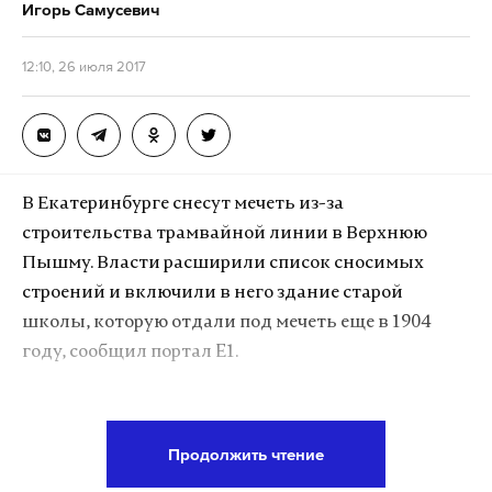
смогли ответить ни в пресс-службе УМВД, ни
Игорь Самусевич
источник Daily Storm. Последний сказал только
«разбираемся».
12:10, 26 июля 2017
Подпишитесь на Daily Storm в
MAX
. Он
работает там, где тормозит интернет.
В Екатеринбурге снесут мечеть из-за
А еще мы есть в
Telegram
,
Дзен
и
VK
.
строительства трамвайной линии в Верхнюю
Макс
Telegram
Пышму. Власти расширили список сносимых
строений и включили в него здание старой
Дзен
VK
школы, которую отдали под мечеть еще в 1904
году, сообщил портал E1.
Последний договор аренды с местной
религиозной организации мусульман (МРОМ)
Продолжить чтение
«Рахмат» (ранее — «Рахман») власти заключили в