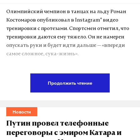
Олимпийский чемпион в танцах на льду Роман
Костомаров опубликовал в Instagram* видео
тренировки с протезами. Спортсмен отметил, что
тренировки даются ему тяжело. Он не намерен
опускать руки и будет идти дальше — «впереди
самое сложное, сука-жизнь».
Подпишитесь на Daily Storm в
MAX
. Он
Продолжить чтение
работает там, где тормозит интернет.
А еще мы есть в
Telegram
,
Дзен
и
VK
.
Макс
Telegram
Новости
Путин провел телефонные
Дзен
VK
переговоры с эмиром Катара и