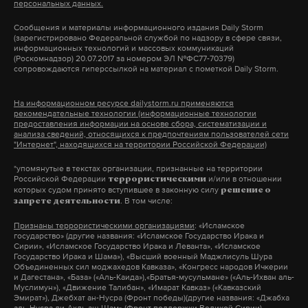
выделены деньги. До главы Украинской
персональных данных.
сентября 2021 года в московском районе Митино.
православной церкви митрополита Онуфрия
Мавриди попытался оказать сопротивление, но
Сообщения и материалы информационного издания Daily Storm
доведено, что иконы, мощи и утварь будут
(зарегистрировано Федеральной службой по надзору в сфере связи,
был
обезврежен
.
информационных технологий и массовых коммуникаций
перемещены «до тех пор, пока ситуация не
(Роскомнадзор) 20.07.2017 за номером ЭЛ №ФС77-70379)
сопровождаются гиперссылкой на материал с пометкой Daily Storm.
вернется в нормальное русло».
Кроме того, следствие установило, что осенью
2018 года Мавриди создал банду для незаконного
На информационном ресурсе dailystorm.ru применяются
рекомендательные технологии (информационные технологии
удержания адвоката Алексея Завгороднего, чтобы
предоставления информации на основе сбора, систематизации и
Подпишитесь на Daily Storm в
MAX
. Он
анализа сведений, относящихся к предпочтениям пользователей сети
завладеть его недвижимостью. Юрист под
работает там, где тормозит интернет.
"Интернет", находящихся на территории Российской Федерации)
давлением бандитов согласился передать им три
А еще мы есть в
Telegram
,
Дзен
и
VK
.
*упомянутые в текстах организации, признанные на территории
квартиры общей стоимостью порядка 55
Российской Федерации
и/или в отношении
террористическими
которых судом принято вступившее в законную силу
решение о
миллионов рублей и одно парковочное место в
Макс
Telegram
. В том числе:
запрете деятельности
Москве. Прикованный к кровати адвокат был
Признаны террористическими организациями
: «Исламское
Дзен
VK
найден после убийства Маругова.
государство» (другие названия: «Исламское Государство Ирака и
Сирии», «Исламское Государство Ирака и Леванта», «Исламское
Государство Ирака и Шама»), «Высший военный Маджлисуль Шура
Объединенных сил моджахедов Кавказа», «Конгресс народов Ичкерии
и Дагестана», «База» («Аль-Каида»),«Братья-мусульмане» («Аль-Ихван аль-
Подпишитесь на Daily Storm в
MAX
. Он
Муслимун»), «Движение Талибан», «Имарат Кавказ» («Кавказский
Эмират»), Джебхат ан-Нусра (Фронт победы)(другие названия: «Джабха
работает там, где тормозит интернет.