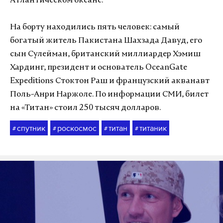
Атлантическом океане.
На борту находились пять человек: самый
богатый житель Пакистана Шахзада Давуд, его
сын Сулейман, британский миллиардер Хэмиш
Хардинг, президент и основатель OceanGate
Expeditions Стоктон Раш и французский акванавт
Поль-Анри Наржоле. По информации СМИ, билет
на «Титан» стоил 250 тысяч долларов.
спутник
роскосмос
титан
титаник
#
#
#
#