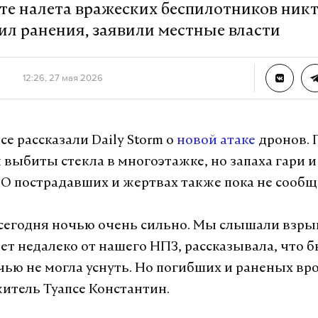
ате налета вражеских беспилотников никт
о Россия приостановит соглашения по поставкам
чил ранения, заявили местные власти
продуктов и алмазов.
ль Кремля также отметил, что никто не будет у
12:26, 27 мая 2026
аваться в Евразийском экономическом союзе, о
 необходимы. Песков подчеркнул, что армянски
реван ориентироваться на ЕС, но для многих ст
е рассказали Daily Storm о
новой атаке
дронов. 
е остается несбывающейся мечтой.
 выбиты стекла в многоэтажке, но запаха гари 
 О пострадавших и жертвах также пока не сообщ
а Daily Storm в
MAX
. Он работает там, где торм
сегодня ночью очень сильно. Мы слышали взрыв
А еще мы есть в
Telegram
,
Дзен
и
VK
.
ет недалеко от нашего НПЗ, рассказывала, что 
чью не могла уснуть. Но погибших и раненых вро
Telegram
Дзен
итель Туапсе Константин.