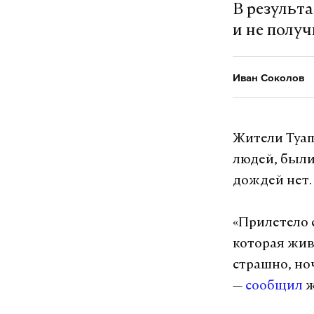
В результ
Евросоюз, т
и не полу
газа, нефте
Представите
Иван Соколов
Армению ост
разъяснения
обязывает Е
Жители Туапс
в этом блок
людей, были
дождей нет.
Подпишитесь н
«Прилетело 
которая жив
страшно, но
Макс
—
сообщил
ж