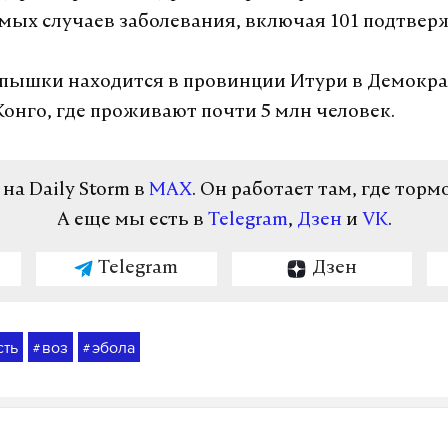
мых случаев заболевания, включая 101 подтве
пышки находится в провинции Итури в Демокр
Конго, где проживают почти 5 млн человек.
а Daily Storm в
MAX
. Он работает там, где торм
А еще мы есть в
Telegram
,
Дзен
и
VK
.
Telegram
Дзен
сть
воз
эбола
#
#