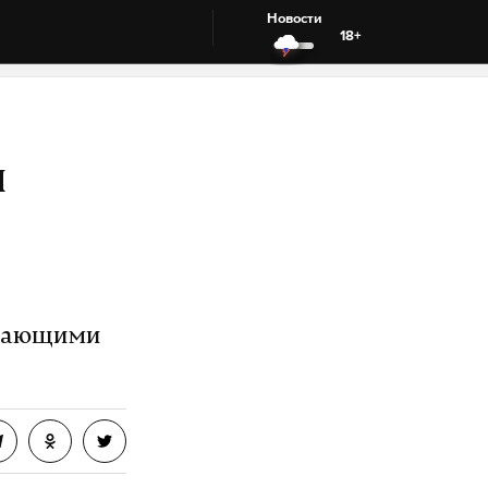
Новости
18+
л
ывающими