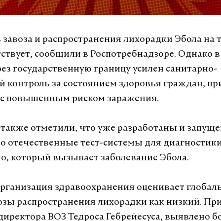
 завоза и распространения лихорадки Эбола на
тствует, сообщили в Роспотребнадзоре. Однако в
рез государственную границу усилен санитарно-
 контроль за состоянием здоровья граждан, 
 с повышенным риском заражения.
 также отметили, что уже разработаны и запущ
о отечественные тест-системы для диагностики
, который вызывает заболевание Эбола.
рганизация здравоохранения оценивает глоба
озы распространения лихорадки как низкий. При
иректора ВОЗ Тедроса Гебрейесуса, выявлено б