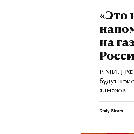
«Это 
напо
на га
Росс
В МИД РФ 
будут при
алмазов
Daily Storm