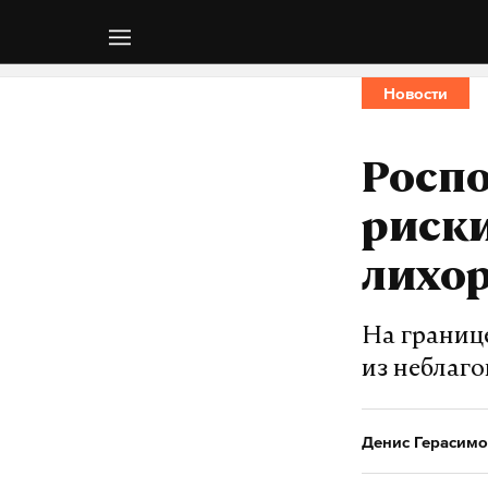
Новости
Росп
риск
лихор
На границ
из неблаг
Денис Герасимо