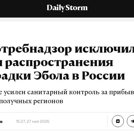
Daily Storm
отребнадзор исключи
и распространения
адки Эбола в России
е усилен санитарный контроль за приб
ополучных регионов
в
15:27, 27 мая 2026