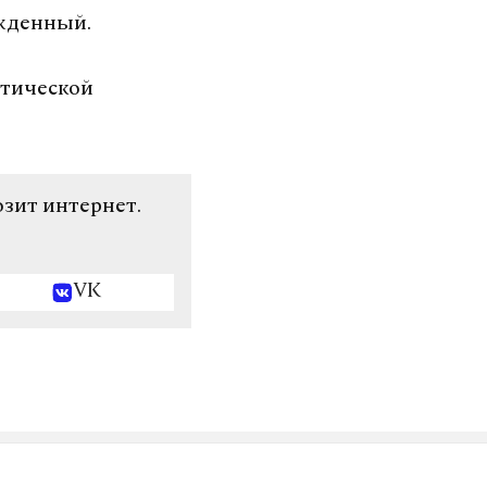
ржденный.
атической
озит интернет.
VK