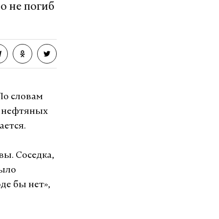
о не погиб
 республике
говаривать
днако
й закон
ран членство
По словам
и нефтяных
ается.
озит интернет.
ы. Соседка,
было
де бы нет»,
VK