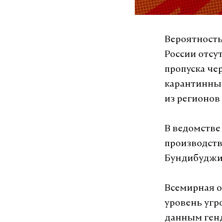
Вероятность
России отсу
пропуска че
карантинный
из регионов
В ведомстве
производств
Бундибуджио
Всемирная о
уровень угр
данным генд