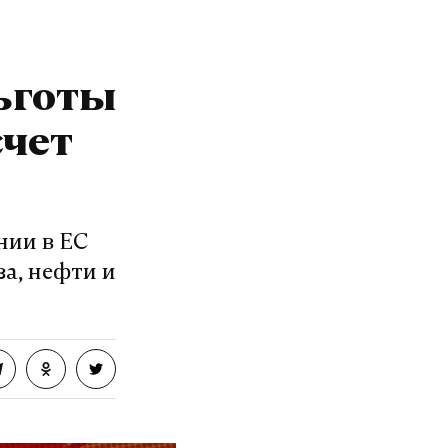
ьготы
счет
нии в ЕС
а, нефти и