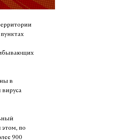
 территории
 пунктах
прибывающих
ены в
 вируса
льный
 этом, по
олее 900