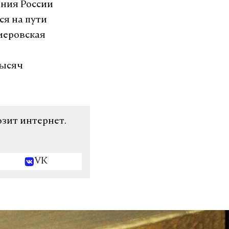
ения России
ся на пути
меровская
тысяч
озит интернет.
VK