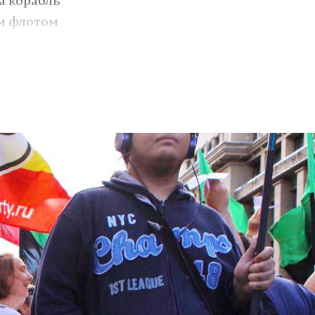
а корабль
им флотом
 капитану
озит интернет.
VK