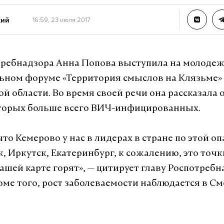
кий
16:59, 23 июля 2017
требнадзора Анна Попова выступила на молоде
ьном форуме «Территория смыслов на Клязьме»
й области. Во время своей речи она рассказала 
оторых больше всего ВИЧ-инфицированных.
что Кемерово у нас в лидерах в стране по этой о
, Иркутск, Екатеринбург, к сожалению, это точк
нашей карте горят», — цитирует главу Роспотреб
оме того, рост заболеваемости наблюдается в С