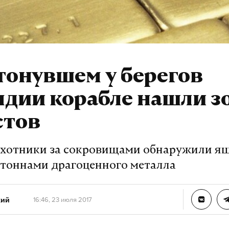
тонувшем у берегов
дии корабле нашли з
стов
охотники за сокровищами обнаружили ящ
тоннами драгоценного металла
кий
16:46, 23 июля 2017