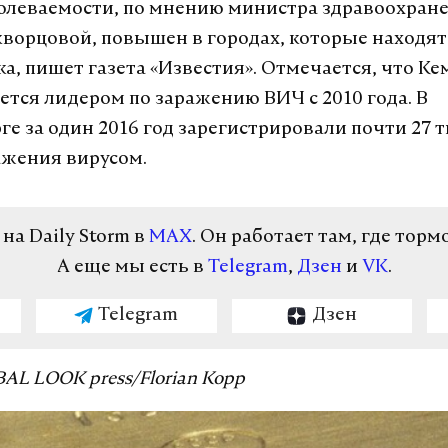
олеваемости, по мнению министра здравоохран
ворцовой, повышен в городах, которые находят
а, пишет газета «Известия». Отмечается, что Ке
ается лидером по заражению ВИЧ с 2010 года. В
ге за один 2016 год зарегистрировали почти 27 
ажения вирусом.
а Daily Storm в
MAX
. Он работает там, где торм
А еще мы есть в
Telegram
,
Дзен
и
VK
.
Telegram
Дзен
AL LOOK press/Florian Kopp