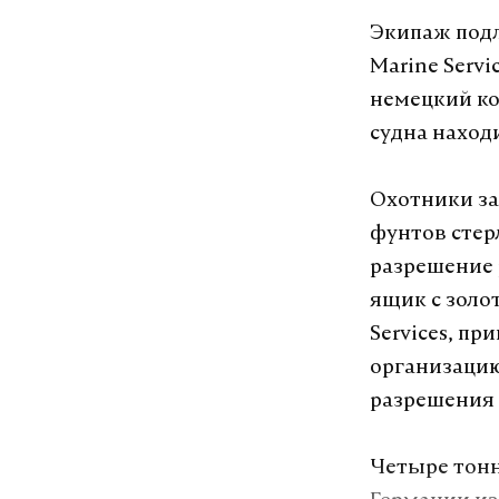
Экипаж подл
Marine Serv
немецкий ко
судна наход
Охотники за
фунтов стер
разрешение 
ящик с золо
Services, пр
организацию
разрешения 
Четыре тонн