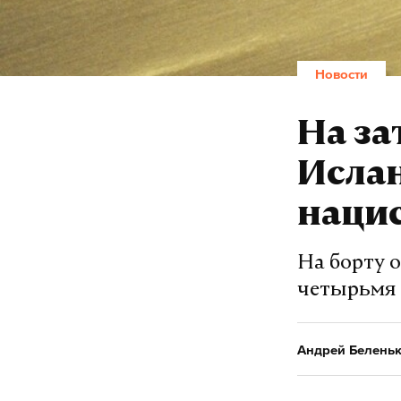
Новости
На за
Ислан
наци
На борту 
четырьмя 
Андрей Белень