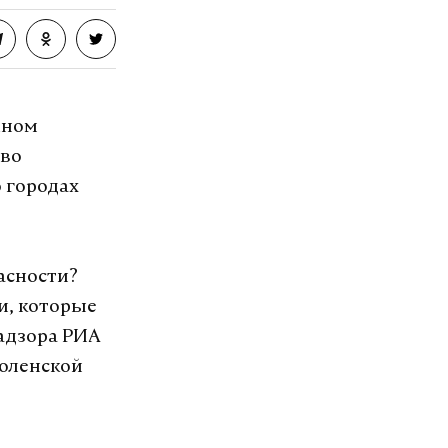
жном
 во
о городах
пасности?
и, которые
надзора РИА
моленской