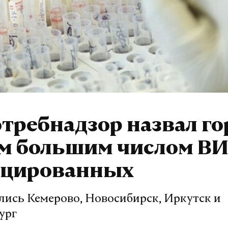
требнадзор назвал го
м большим числом ВИ
цированных
лись Кемерово, Новосибирск, Иркутск и
ург