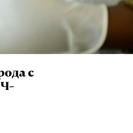
рода с
Ч-