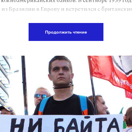
 южноамериканских банков. В сентябре 1939 год
 из Бразилии в Европу и встретился с британск
от берегов Исландии. Адольф Гитлер дал приказ
дно, чтобы оно не досталось британцам.
Продолжить чтение
а Daily Storm в
MAX
. Он работает там, где торм
А еще мы есть в
Telegram
,
Дзен
и
VK
.
Telegram
Дзен
AL LOOK press/Vitaly Ivanov