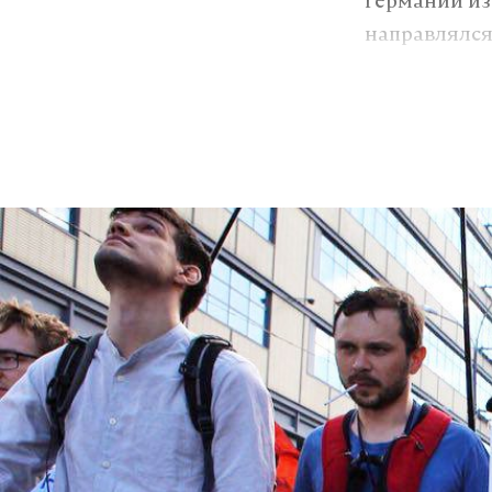
Германии из
направлялся
неподалеку 
затопить су
Подпишитесь н
Макс
Фото: © GLOB