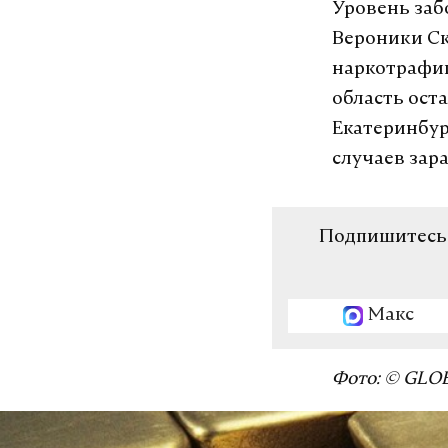
Уровень заб
Вероники Ск
наркотрафик
область ост
Екатеринбур
случаев зар
Подпишитесь н
Макс
Фото: © GLOB