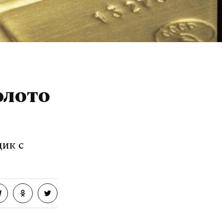
олото
ик с