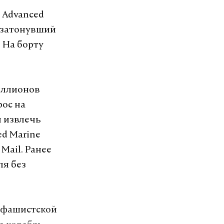
 Advanced
и затонувший
 На борту
иллионов
рос на
и извлечь
ed Marine
Mail. Ранее
ля без
и фашистской