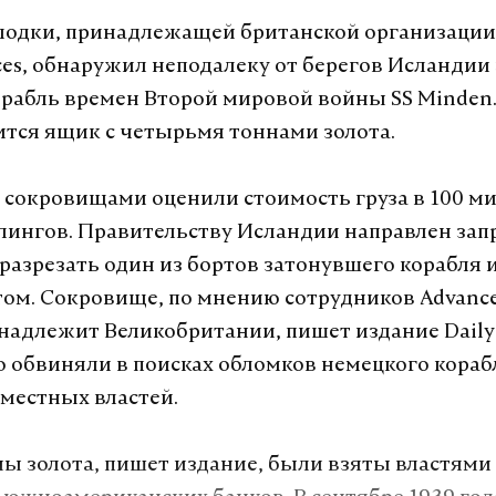
одки, принадлежащей британской организации
ices, обнаружил неподалеку от берегов Исланди
рабль времен Второй мировой войны SS Minden.
ится ящик с четырьмя тоннами золота.
 сокровищами оценили стоимость груза в 100 м
лингов. Правительству Исландии направлен зап
разрезать один из бортов затонувшего корабля 
том. Сокровище, по мнению сотрудников Advanc
инадлежит Великобритании, пишет издание Daily 
 обвиняли в поисках обломков немецкого кораб
местных властей.
ы золота, пишет издание, были взяты властям