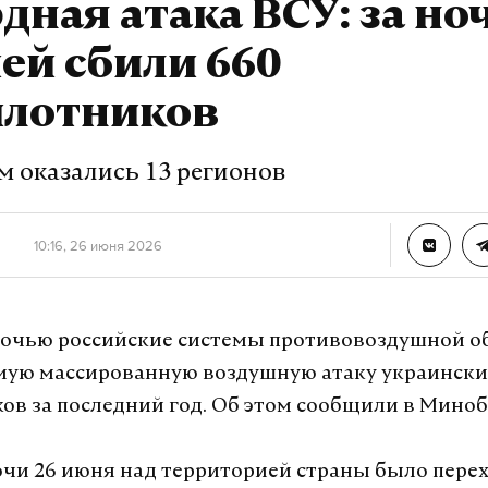
дная атака ВСУ: за но
илотников за последние два года. Было сбито 180
ей сбили 660
аданий пришлось на нефтеперерабатывающий з
А также упали на крышу ТЦ «Садовод».
илотников
 затронула Подмосковье. Пострадали 17 человек,
м оказались 13 регионов
ребенок и десятилетний ребенок, как рассказал 
области Андрей Воробьев».
10:16, 26 июня 2026
а Daily Storm в
MAX
. Он работает там, где торм
А еще мы есть в
Telegram
,
Дзен
и
VK
.
очью российские системы противовоздушной 
мую массированную воздушную атаку украински
Telegram
Дзен
ов за последний год. Об этом сообщили в Мино
очи 26 июня над территорией страны было пере