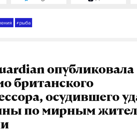
мения
рыба
#
uardian опубликовала
мо британского
ссора, осудившего у
ины по мирным жите
ии