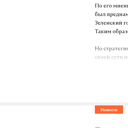
По его мнен
был предна
Зеленский г
Таким образ
Но стратеги
своей сути 
Саутгемптон
убивать, по
насильствен
Украине сле
заявил учен
Новости
Московские 