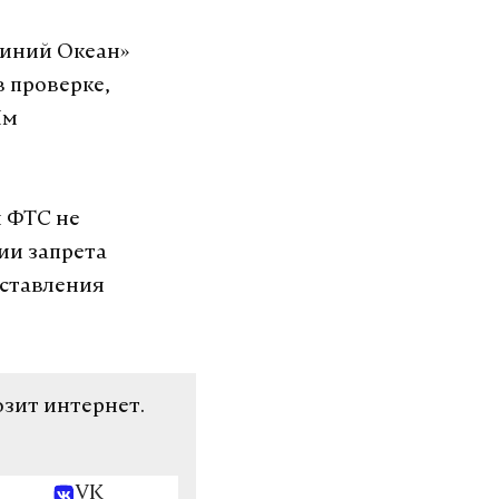
Синий Океан»
в проверке,
Им
 ФТС не
ии запрета
оставления
озит интернет.
VK