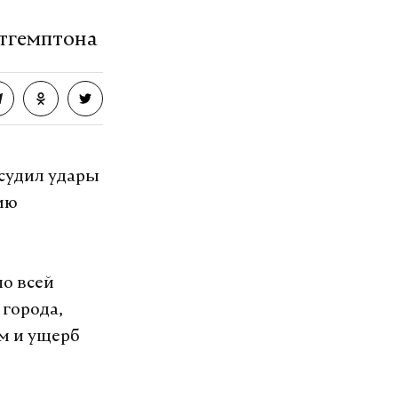
утгемптона
судил удары
ию
по всей
города,
м и ущерб