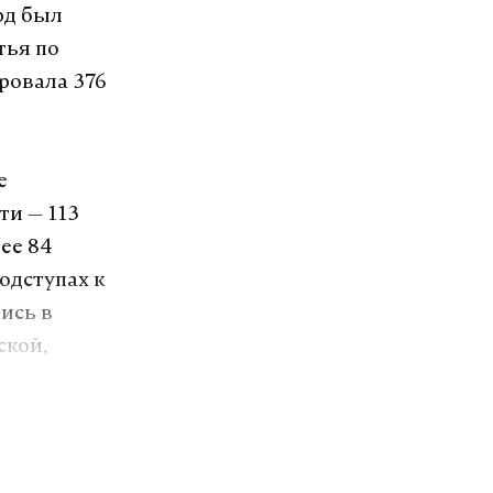
рд был
тья по
ровала 376
е
ти — 113
нее 84
одступах к
ись в
ской,
 Крыму и над
 в