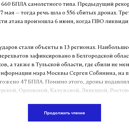
660 БПЛА самолетного типа. Предыдущий реко
азила самый
7 мая — тогда речь шла о 556 сбитых дронах. Тре
ный налет
ти атака произошла 6 июня, когда ПВО ликвиди
ков за
ва года
были сбиты на
ударов стали объекты в 13 регионах. Наибольше
е
перехватов зафиксировано в Белгородской облас
в, а также в Тульской области, где сбили не ме
информации мэра Москвы Сергея Собянина, на п
тожено 47 БПЛА. Помимо этого, дроны подавлял
урской, Орловской, Калужской, Липецкой, Ростов
украина
атака беспилотников
мирные жители
#
#
#
, Рязанской и Астраханской областях, а также в
 Черного и Азовского морей.
Продолжить чтение
ндров
журналист отдела «undefined»
области повреждено промышленное предприятие