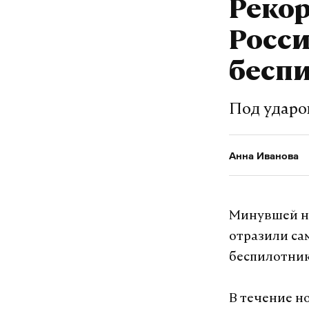
Рекор
налета бесп
Росси
Одно из поп
обломки БПЛ
бесп
Атака также
Под ударо
трехлетний 
Московской 
Анна Иванова
Подпишитесь н
Минувшей н
отразили са
Макс
беспилотник
В течение н