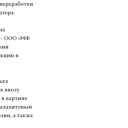
 переработки
дзора.
их
Ф — ООО «МФ
ский
укцию в
сех
к ввозу
 в партиях
малахитовый
лин, а также