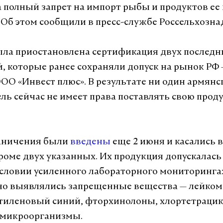
а полный запрет на импорт рыбы и продуктов ее
 Об этом сообщили в пресс-службе Россельхозна
ыла приостановлена сертификация двух последн
, которые ранее сохраняли допуск на рынок Р
ООО «Инвест плюс». В результате ни один армян
ль сейчас не имеет права поставлять свою прод
аничения были
введены
еще 2 июня и касались в
роме двух указанных. Их продукция допускалась 
условии усиленного лабораторного мониторинга:
но выявлялись запрещенные вещества — лейко
тиленовый синий, фторхинолоны, хлортетрацик
 микроорганизмы.