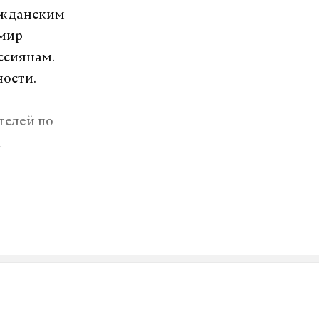
ражданским
имир
ссиянам.
ности.
телей по
а
ть вред или
ожно было бы
о населения,
массового