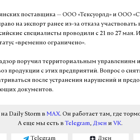
янских поставщика — ООО «Тексуорлд» и ООО «
раво на экспорт ранее из-за отказа участвовать 
сийские специалисты проводили с 21 по 27 мая. 
татус «временно ограничено».
адзор поручил территориальным управлениям и
воз продукции с этих предприятий. Вопрос о снят
атриваться после устранения нарушений и пред
ющих документов.
а Daily Storm в
MAX
. Он работает там, где торм
А еще мы есть в
Telegram
,
Дзен
и
VK
.
Telegram
Дзен