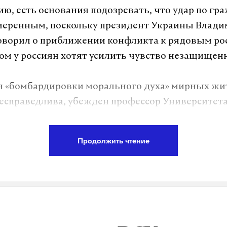
ию, есть основания подозревать, что удар по г
меренным, поскольку президент Украины Влад
оворил о приближении конфликта к рядовым ро
ом у россиян хотят усилить чувство незащищен
я «бомбардировки морального духа» мирных жи
несправедлива, убежден профессор Университет
а. У рядовых граждан нет способности причиня
этому они не несут военную угрозу, «которую м
Продолжить чтение
но нейтрализовать».
дует всегда уважать невиновность всего мирног
ый.
власти 18 июня сообщили об отражении самого 