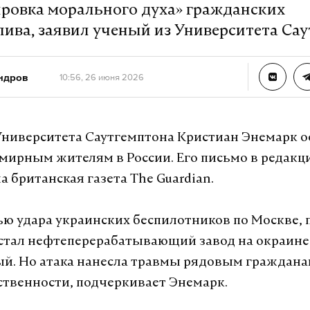
ровка морального духа» гражданских
лива, заявил ученый из Университета Са
ндров
10:56, 26 июня 2026
ниверситета Саутгемптона Кристиан Энемарк о
мирным жителям в России. Его письмо в редакц
 британская газета The Guardian.
ью удара украинских беспилотников по Москве, 
стал нефтеперерабатывающий завод на окраине 
й. Но атака нанесла травмы рядовым граждана
ственности, подчеркивает Энемарк.