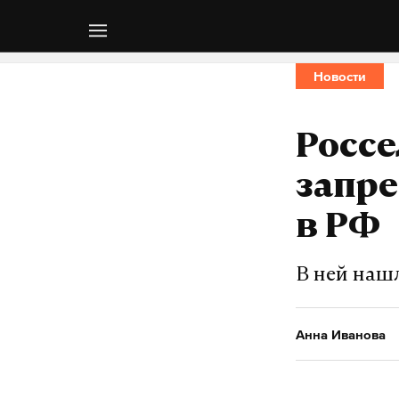
Новости
Росс
запре
в РФ
В ней наш
Анна Иванова