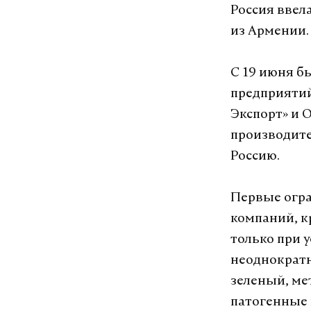
Россия ввел
из Армении.
С 19 июня б
предприятий
Экспорт» и 
производите
Россию.
Первые огр
компаний, к
только при 
неоднократ
зеленый, ме
патогенные