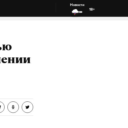
Новости
18+
ью
мении