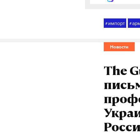
импорт
ар
#
#
Новости
The G
пись
профе
Укра
Росс