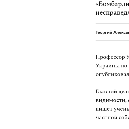
«Бомбарди
несправед
Георгий Алекса
Профессор У
Украины по 
опубликовала
Главной цел
видимости, 
пишет учены
частной соб