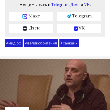
А еще мы есть в
Telegram
,
Дзен
и
VK
.
Макс
Telegram
Дзен
VK
мид рф
великобритания
санкции
#
#
#