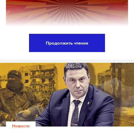
их спектакле «Финист — Ясный Сокол»
рассказываются истории женщин, которые
знакомились в соцсетях с последователями
радикального ислама и уезжали в Сирию.
Продолжить чтение
Обвинение с самого начала следствия настаивало
Госдума ввела в Уголовный кодекс России
на том, что Беркович и Петрийчук в своей пьесе
ответственность за участие граждан в
намеренно создали «романтичный образ
деятельности любых нежелательных
террориста».
иностранных организаций. Этот закон был
принят в первом чтении.
*ИГ (ИГИЛ, Исламское государство) —
террористическая организация, деятельность
«В соответствии с поправками в КоАП и УК
которой в РФ запрещена.
РФ, за участие в деятельности любой
нежелательной организации гражданам
Новости
может грозить, в частности, штраф до 500
Подпишитесь на Daily Storm в
MAX
. Он