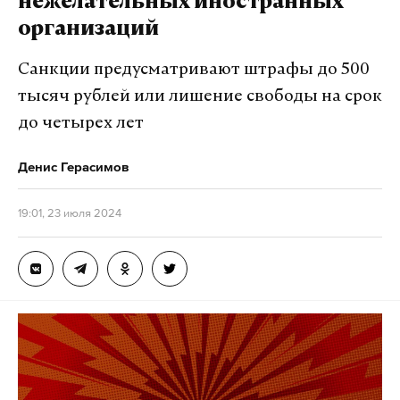
нежелательных иностранных
Писатель подчеркнул, что с его точки зрения
организаций
Беркович и Петрийчук получили несоразмерное
наказание за поставленную ими пьесу.
Санкции предусматривают штрафы до 500
тысяч рублей или лишение свободы на срок
«Там правильные вопросы прозвучали у ряда
до четырех лет
моих товарищей, что в целом та ситуация в
культуре, которая порождала такие тексты,
Денис Герасимов
такие фильмы — она была создана
определенными людьми и приветствовалась
19:01, 23 июля 2024
определенными людьми, и эти цветы взросли
в определенное время при определенном
поливании, опылении и прочей селекции»,
—
отметил Прилепин. По его словам, теперь эти
люди «делают вид, что они не причем».
8 июля Беркович и Петрийчук приговорили к
шести годам колонии за оправдание терроризма. В