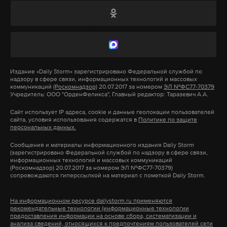
лидеров по производству банкоматов Diebold
президента Николаса Мадуро Путин преподнес
Nixdorf — Илья Асриян
объяснил
Daily Storm, что
изготовленную в 1950-х единственную копию
проблема роста мошенничества заключается в
меча латиноамериканского героя Симона
использовании банками дешевых банкоматов. «У
Боливара. «Это очень красивый жест с его
Сбербанка, к примеру, много устаревших
стороны, характеризующий наши отношения», –
Издание
«Daily Storm»
зарегистрировано Федеральной службой по
аппаратов. И это, конечно, проблема банка, он
отметил Мадуро.
надзору в сфере связи, информационных технологий и массовых
должен сам заботиться о защите своих средств», –
коммуникаций
(Роскомнадзор)
20.07.2017 за номером
ЭЛ №ФС77-70379
Учредитель: ООО "ОрденФеликса", Главный редактор: Таразевич А.А.
пояснил Асриян. Центробанк в свою очередь не
Сайт использует IP адреса, cookie и данные геолокации пользователей
может принудить банки покупать дорогие
сайта, условия использования содержатся в
Политике по защите
персональных данных.
устройства.
Сообщения и материалы информационного издания Daily Storm
(зарегистрировано Федеральной службой по надзору в сфере связи,
Эксперт посоветовал пользоваться банкоматами
информационных технологий и массовых коммуникаций
(Роскомнадзор) 20.07.2017 за номером ЭЛ №ФС77-70379)
без функции приема наличных. Шанс получить
сопровождаются гиперссылкой на материал с пометкой Daily Storm.
подделку в таком случае снижается, ведь деньги
в аппарат поступают из банка, где проходят
На информационном ресурсе dailystorm.ru применяются
рекомендательные технологии (информационные технологии
проверку.
предоставления информации на основе сбора, систематизации и
анализа сведений, относящихся к предпочтениям пользователей сети
На свой юбилей лидер КПРФ Геннадий Зюганов