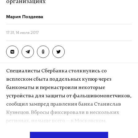
организациях
подарки. Периодически в СМИ появляются
новости о том, что президент снова удивляет
Мария Поздеева
оригинальностью презента. Например, весной
Путин вручил своему бывшему руководителю,
17:31, 14 июля 2017
представителю КГБ СССР при Министерстве
госбезопасности ГДР Лазарю Матвееву на 90-летие
«офицерский» подарок и номер газеты «Правда»,
выпущенный в день рождения ветерана в 1927
году.
Специалисты Сбербанка столкнулись со
всплеском сбыта поддельных купюр через
банкоматы и перенастроили некоторые
устройства для защиты от фальшивомонетчиков,
сообщил зампред правления банка Станислав
Кузнецов. Вбросы фиксировали в нескольких
регионах, но чаще всего — в Московском.
«Были так называемые склейки, где, условно, из