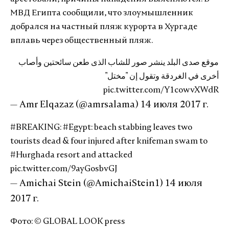
МВД Египта сообщили, что злоумышленник
добрался на частный пляж курорта в Хургаде
вплавь через общественный пляж.
موقع صدى البلد ينشر صور للشاب الذى طعن سائحتين وأصاب
أخرى في الغردقة وتقول إن "مختل"
pic.twitter.com/Y1cowvXWdR
— Amr Elqazaz (@amrsalama)
14 июля 2017 г.
#BREAKING
:
#Egypt
: beach stabbing leaves two
tourists dead & four injured after knifeman swam to
#Hurghada
resort and attacked
pic.twitter.com/9ayGosbvGJ
— Amichai Stein (@AmichaiStein1)
14 июля
2017 г.
Фото: © GLOBAL LOOK press