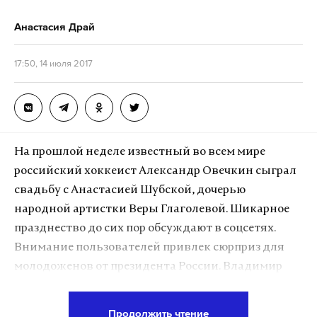
Анастасия Драй
17:50, 14 июля 2017
На прошлой неделе известный во всем мире
российский хоккеист Александр Овечкин сыграл
свадьбу с Анастасией Шубской, дочерью
народной артистки Веры Глаголевой. Шикарное
празднество до сих пор обсуждают в соцсетях.
Внимание пользователей привлек сюрприз для
молодоженов от президента России. Владимир
Путин прислал в подарок дорогой сервиз и
дополнил его письмом с пожеланиями.
Продолжить чтение