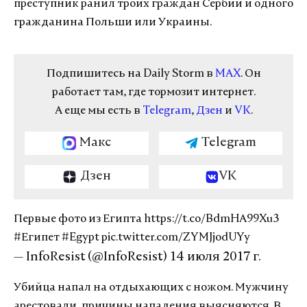
преступник ранил троих граждан Сербии и одного
гражданина Польши или Украины.
Подпишитесь на Daily Storm в
MAX
. Он
работает там, где тормозит интернет.
А еще мы есть в
Telegram
,
Дзен
и
VK
.
Макс
Telegram
Дзен
VK
Первые фото из Египта
https://t.co/BdmHA99Xu3
#Египет
#Egypt
pic.twitter.com/ZYMJjodUYy
— InfoResist (@InfoResist)
14 июля 2017 г.
Убийца напал на отдыхающих с ножом. Мужчину
арестовали, причины нападения выясняются. В