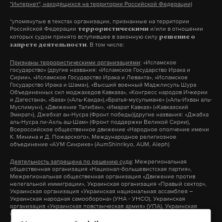
"Интернет", находящихся на территории Российской Федерации)
получил от Путина фигурку своего «любимого
*упомянутые в текстах организации, признанные на территории
героя» Василия Чапаева. «В прошлый раз вы
Российской Федерации
и/или в отношении
террористическими
Подпишитесь на Daily Storm в
MAX
. Он
которых судом принято вступившее в законную силу
«Манифест» подарили, сегодня — Чапаева. Это
решение о
. В том числе:
запрете деятельности
работает там, где тормозит интернет.
очень серьезный намек», – обратил внимание
А еще мы есть в
Telegram
,
Дзен
и
VK
.
Признаны террористическими организациями
: «Исламское
Зюганов. «Времена такие, знаете, надо как-то
государство» (другие названия: «Исламское Государство Ирака и
ориентироваться на это направление», –
Сирии», «Исламское Государство Ирака и Леванта», «Исламское
Макс
Telegram
Государство Ирака и Шама»), «Высший военный Маджлисуль Шура
аргументировал Путин свой жест.
Объединенных сил моджахедов Кавказа», «Конгресс народов Ичкерии
и Дагестана», «База» («Аль-Каида»),«Братья-мусульмане» («Аль-Ихван аль-
Муслимун»), «Движение Талибан», «Имарат Кавказ» («Кавказский
Дзен
VK
Эмират»), Джебхат ан-Нусра (Фронт победы)(другие названия: «Джабха
аль-Нусра ли-Ахль аш-Шам» (Фронт поддержки Великой Сирии),
Всероссийское общественное движение «Народное ополчение имени
К. Минина и Д. Пожарского», Международное религиозное
Президенту Египта Ас-Сиси перед
Фото: © Агентство «Москва»
объединение «АУМ Синрике» (AumShinrikyo, AUM, Aleph)
официальными переговорами в феврале 2015
Деятельность запрещена по решению суда
: Межрегиональная
года Путин вручил автомат Калашникова. На
общественная организация «Национал-большевистская партия»,
Межрегиональная общественная организация «Движение против
встрече глав государств должна была решиться
нелегальной иммиграции», Украинская организация «Правый сектор»,
Украинская организация «Украинская национальная ассамблея –
судьба дальнейших отношений между Россией и
Украинская народная самооборона» (УНА - УНСО), Украинская
Египтом.
организация «Украинская повстанческая армия» (УПА), Украинская
организация «Тризуб им. Степана Бандеры», Украинская организация
«Братство», Межрегиональное общественное объединение –