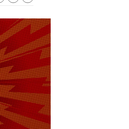
платить
озит интернет.
VK