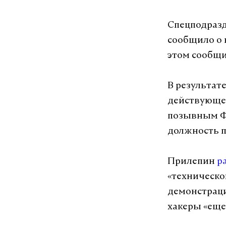
Спецподразд
сообщило о 
этом сообщи
В результат
действующег
позывным Фа
должность п
Прилепин
р
«техническо
демонстраци
хакеры «еще 