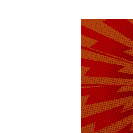
антивоенный
штраф в раз
Подпишитесь н
Макс
суд
штейн
#
#
Денис Герасимо