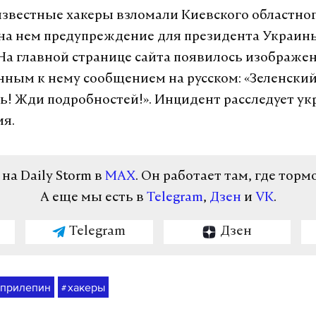
известные хакеры взломали Киевского областног
на нем предупреждение для президента Украи
 На главной странице сайта появилось изображе
нным к нему сообщением на русском: «Зеленски
ь! Жди подробностей!». Инцидент расследует ук
ия.
а Daily Storm в
MAX
. Он работает там, где торм
А еще мы есть в
Telegram
,
Дзен
и
VK
.
Telegram
Дзен
прилепин
хакеры
#