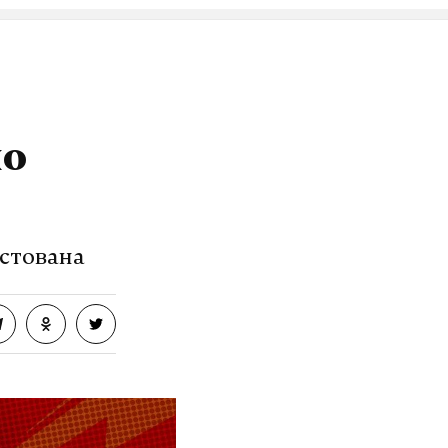
по
стована