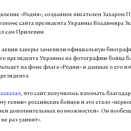
еление «Родня», созданное писателем Захаром 
взломе сайта президента Украины Владимира Зе
л сам Прилепин.
е акции хакеры заменили официальную биогра
о президента Украины на фотографию бойца ба
льцет на фоне флага «Родни» и данные о его и
резидента.
ассказал
, что сайт получилось взломать благода
му гению» российских бойцов и это стало «перво
ей дополнительных возможностей». Он пообещ
не раз удивят».