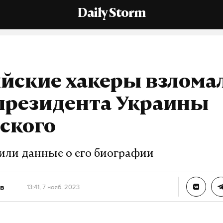
Daily Storm
йские хакеры взлома
 президента Украины
ского
или данные о его биографии
в
13:41, 7 нояб. 2023