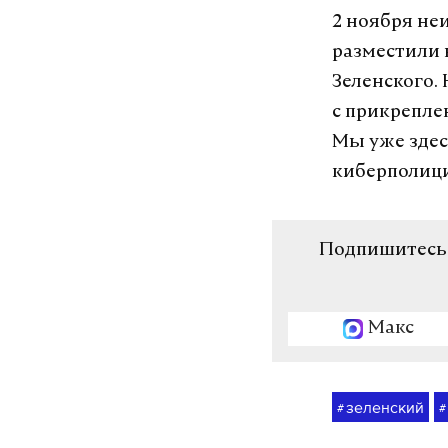
2 ноября не
разместили 
Зеленского.
с прикрепле
Мы уже здес
киберполиц
Подпишитесь н
Макс
зеленский
#
#