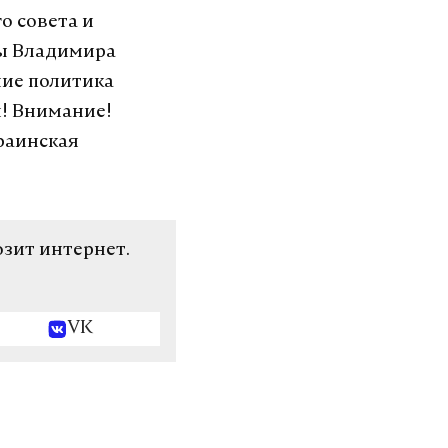
о совета и
ны Владимира
ние политика
й! Внимание!
раинская
озит интернет.
VK