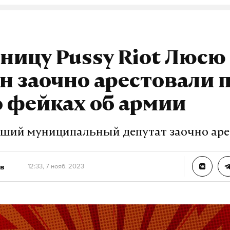
ницу Pussy Riot Люсю
 заочно арестовали 
о фейках об армии
ший муниципальный депутат заочно аре
в
12:33, 7 нояб. 2023