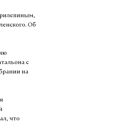
Прилепиным,
ленского. Об
фию
тальона с
збрании на
ря
й
ал, что