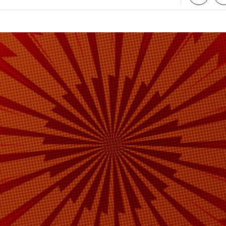
 рисунок. Тогда суд в Швейцарии обязал ее вы
мере 400 франков (около 40 тысяч рублей).
а Daily Storm в
MAX
. Он работает там, где торм
А еще мы есть в
Telegram
,
Дзен
и
VK
.
Telegram
Дзен
полиция
арест
#
#
в
журналист отдела «undefined»